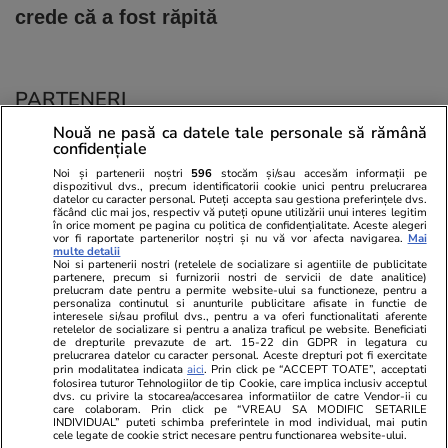
crede că a fost răpită
PARTENERI
Nouă ne pasă ca datele tale personale să rămână
confidențiale
Noi și partenerii noștri
596
stocăm și/sau accesăm informații pe
dispozitivul dvs., precum identificatorii cookie unici pentru prelucrarea
datelor cu caracter personal. Puteți accepta sau gestiona preferințele dvs.
făcând clic mai jos, respectiv vă puteți opune utilizării unui interes legitim
în orice moment pe pagina cu politica de confidențialitate. Aceste alegeri
vor fi raportate partenerilor noștri și nu vă vor afecta navigarea.
Mai
multe detalii
Noi si partenerii nostri (retelele de socializare si agentiile de publicitate
partenere, precum si furnizorii nostri de servicii de date analitice)
prelucram date pentru a permite website-ului sa functioneze, pentru a
personaliza continutul si anunturile publicitare afisate in functie de
interesele si/sau profilul dvs., pentru a va oferi functionalitati aferente
retelelor de socializare si pentru a analiza traficul pe website. Beneficiati
de drepturile prevazute de art. 15-22 din GDPR in legatura cu
prelucrarea datelor cu caracter personal. Aceste drepturi pot fi exercitate
Viva.ro
Unica.ro
prin modalitatea indicata
aici
. Prin click pe “ACCEPT TOATE”, acceptati
folosirea tuturor Tehnologiilor de tip Cookie, care implica inclusiv acceptul
"Nici acum nu îi știu bine. Nu îi știu familia".
Nu și ei! S-au de
dvs. cu privire la stocarea/accesarea informatiilor de catre Vendor-ii cu
A tăcut luni întregi, dar acum Gina Matache a
căsnicie! Cei doi
care colaboram. Prin click pe “VREAU SA MODIFIC SETARILE
spus adevărul despre relația cu ginerele ei,
secret. Nimeni n
INDIVIDUAL” puteti schimba preferintele in mod individual, mai putin
cele legate de cookie strict necesare pentru functionarea website-ului.
Radu Siffr...
motiv al separării