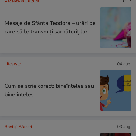
Vacanțe și Cultură
16:17
Mesaje de Sfânta Teodora – urări pe
care să le transmiți sărbătoriților
Lifestyle
04 aug.
Cum se scrie corect: bineînțeles sau
bine înțeles
Bani și Afaceri
03 aug.