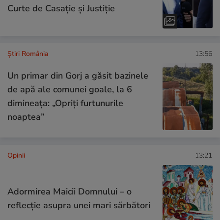
Curte de Casație și Justiție
Știri România
13:56
Un primar din Gorj a găsit bazinele
de apă ale comunei goale, la 6
dimineața: „Opriți furtunurile
noaptea”
Opinii
13:21
Adormirea Maicii Domnului – o
reflecție asupra unei mari sărbători