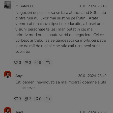
musatm000
30.01.2024, 23:18
Negocieri depace or sa se faca atunci cand 80lasuta
dintre rusi nu il vor mai sustine pe Putin ! Atata
vreme cat din cauza lipsei de educatie, a lipsei unei
viziuni personale te lasi manipulat in cel mai
primtiv mod,nu se poate vorbi de negociere. Cei ce
vorbesc ar trebui sa se gandeasca ca mortii,cei patru
sute de mii de rusi si cine stie cati ucraineni sunt
copiii lor...
3
2
9
Anys
30.01.2024, 23:49
Citi oameni nevinovati sa mai moara? doamne ajuta
sa inceteze
3
2
0
Anys
30.01.2024, 23:50