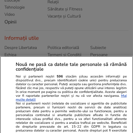
Educație
Relații
Tehnologie
Sănătate și Fitness
Video
Vacanțe și Cultură
Opinii
Informații utile
Despre Libertatea
Politica editorială
Subiecte
Echipa
Termeni și Conditii
Persoane
Publicitate
Abonamente
Sitemap
Nouă ne pasă ca datele tale personale să rămână
confidențiale
Politica de
Autori
confidențialitate
Noi și partenerii noștri
596
stocăm și/sau accesăm informații pe
dispozitivul dvs., precum identificatorii cookie unici pentru prelucrarea
datelor cu caracter personal. Puteți accepta sau gestiona preferințele dvs.
Ringier România
făcând clic mai jos, respectiv vă puteți opune utilizării unui interes legitim
în orice moment pe pagina cu politica de confidențialitate. Aceste alegeri
vor fi raportate partenerilor noștri și nu vă vor afecta navigarea.
Mai
Libertatea pentru
ELLE
Locuri de muncă
multe detalii
femei
Noi si partenerii nostri (retelele de socializare si agentiile de publicitate
Gazeta Sporturilor
Imobiliare.ro
partenere, precum si furnizorii nostri de servicii de date analitice)
Unica.ro
prelucram date pentru a permite website-ului sa functioneze, pentru a
Stiri mondene
Jobradar24
personaliza continutul si anunturile publicitare afisate in functie de
Program TV
interesele si/sau profilul dvs., pentru a va oferi functionalitati aferente
Calculator sarcina
Imoradar24
retelelor de socializare si pentru a analiza traficul pe website. Beneficiati
Avantaje
Ajută Copiii
Colecții Libertatea
de drepturile prevazute de art. 15-22 din GDPR in legatura cu
prelucrarea datelor cu caracter personal. Aceste drepturi pot fi exercitate