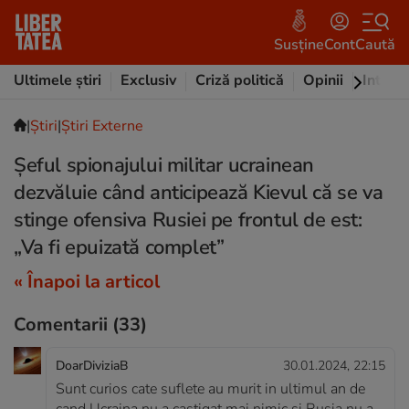
Susține
Cont
Caută
Ultimele știri
Exclusiv
Criză politică
Opinii
Intervi
|
Ştiri
|
Știri Externe
Șeful spionajului militar ucrainean
dezvăluie când anticipează Kievul că se va
stinge ofensiva Rusiei pe frontul de est:
„Va fi epuizată complet”
« Înapoi la articol
Comentarii
(33)
DoarDiviziaB
30.01.2024, 22:15
Sunt curios cate suflete au murit in ultimul an de