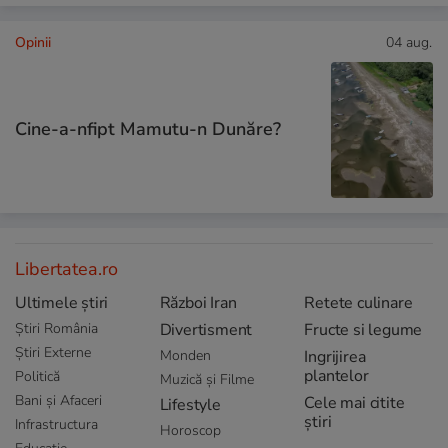
Opinii
04 aug.
Cine-a-nfipt Mamutu-n Dunăre?
Libertatea.ro
Ultimele știri
Război Iran
Retete culinare
Știri România
Divertisment
Fructe si legume
Știri Externe
Monden
Ingrijirea
plantelor
Politică
Muzică și Filme
Bani și Afaceri
Cele mai citite
Lifestyle
știri
Infrastructura
Horoscop