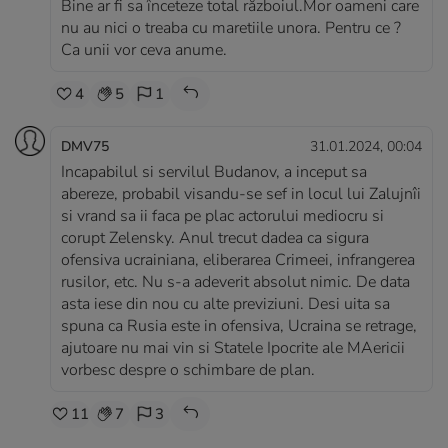
Bine ar fi sa înceteze total războiul.Mor oameni care
nu au nici o treaba cu maretiile unora. Pentru ce ?
Ca unii vor ceva anume.
4
5
1
DMV75
31.01.2024, 00:04
Incapabilul si servilul Budanov, a inceput sa
abereze, probabil visandu-se sef in locul lui Zalujnîi
si vrand sa ii faca pe plac actorului mediocru si
corupt Zelensky. Anul trecut dadea ca sigura
ofensiva ucrainiana, eliberarea Crimeei, infrangerea
rusilor, etc. Nu s-a adeverit absolut nimic. De data
asta iese din nou cu alte previziuni. Desi uita sa
spuna ca Rusia este in ofensiva, Ucraina se retrage,
ajutoare nu mai vin si Statele Ipocrite ale MAericii
vorbesc despre o schimbare de plan.
11
7
3