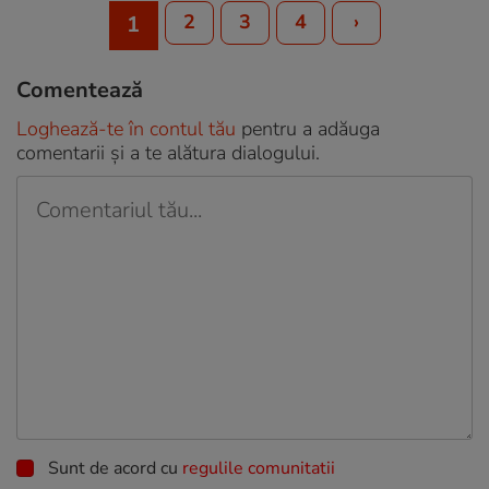
2
3
4
›
1
Comentează
Loghează-te în contul tău
pentru a adăuga
comentarii și a te alătura dialogului.
Sunt de acord cu
regulile comunitatii