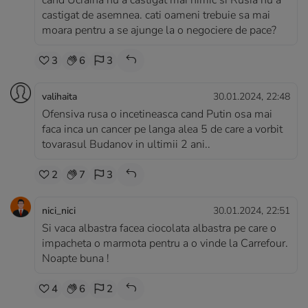
cand Ucraina nu a castigat mai nimic si Rusia nu a
castigat de asemnea. cati oameni trebuie sa mai
moara pentru a se ajunge la o negociere de pace?
3
6
3
valihaita
30.01.2024, 22:48
Ofensiva rusa o incetineasca cand Putin osa mai
faca inca un cancer pe langa alea 5 de care a vorbit
tovarasul Budanov in ultimii 2 ani..
2
7
3
nici_nici
30.01.2024, 22:51
Si vaca albastra facea ciocolata albastra pe care o
impacheta o marmota pentru a o vinde la Carrefour.
Noapte buna !
4
6
2