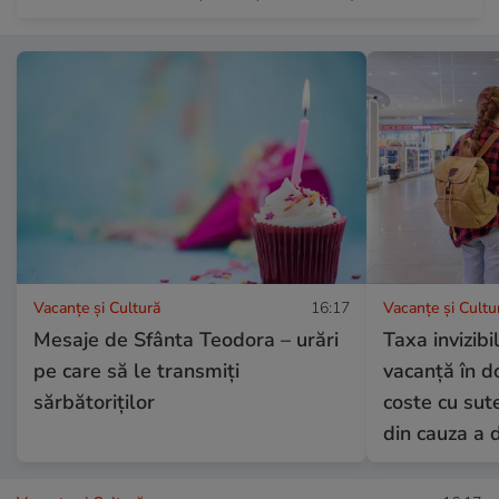
Vacanțe și Cultură
16:17
Vacanțe și Cultu
Mesaje de Sfânta Teodora – urări
Taxa invizibi
pe care să le transmiți
vacanță în d
sărbătoriților
coste cu sut
din cauza a 