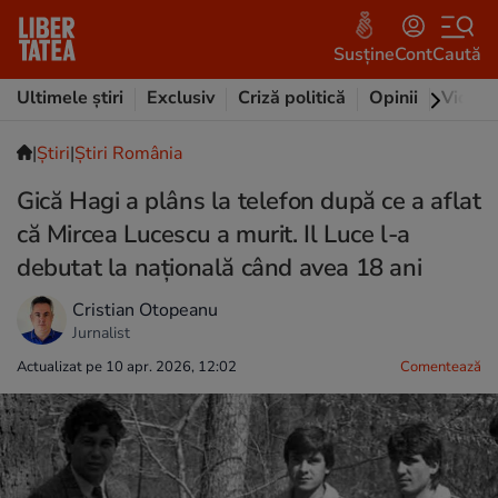
Susține
Cont
Caută
Ultimele știri
Exclusiv
Criză politică
Opinii
Video
|
Ştiri
|
Știri România
Gică Hagi a plâns la telefon după ce a aflat
că Mircea Lucescu a murit. Il Luce l-a
debutat la națională când avea 18 ani
Cristian Otopeanu
Jurnalist
Actualizat pe 10 apr. 2026, 12:02
Comentează