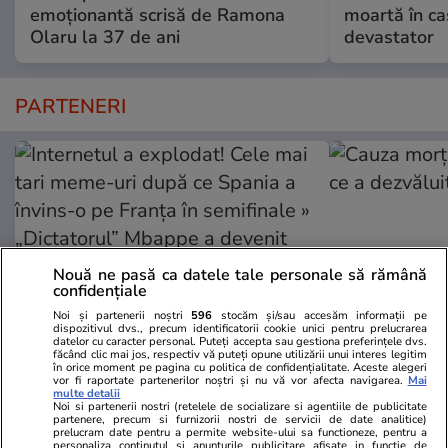
emoționantă scrisă de Ramona
moartă în ca
Olaru la 37 de ani
devastator
PARTENERI
Nouă ne pasă ca datele tale personale să rămână
confidențiale
Noi și partenerii noștri
596
stocăm și/sau accesăm informații pe
dispozitivul dvs., precum identificatorii cookie unici pentru prelucrarea
datelor cu caracter personal. Puteți accepta sau gestiona preferințele dvs.
făcând clic mai jos, respectiv vă puteți opune utilizării unui interes legitim
în orice moment pe pagina cu politica de confidențialitate. Aceste alegeri
GSP.ro
GSP.ro
vor fi raportate partenerilor noștri și nu vă vor afecta navigarea.
Mai
Internetul a explodat! Cele mai
Cauza morții
multe detalii
Noi si partenerii nostri (retelele de socializare si agentiile de publicitate
tari meme-uri după ce Spania a
a dezvăluit 
partenere, precum si furnizorii nostri de servicii de date analitice)
prelucram date pentru a permite website-ului sa functioneze, pentru a
învins-o pe Franța în semifinale »
personaliza continutul si anunturile publicitare afisate in functie de