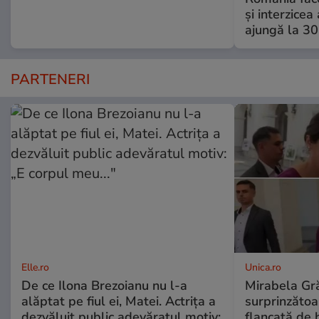
și interzicea
ajungă la 3
PARTENERI
Elle.ro
Unica.ro
De ce Ilona Brezoianu nu l-a
Mirabela Gră
alăptat pe fiul ei, Matei. Actrița a
surprinzătoar
dezvăluit public adevăratul motiv:
flancată de 