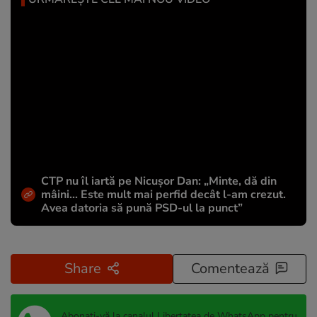
CTP nu îl iartă pe Nicușor Dan: „Minte, dă din
mâini... Este mult mai perfid decât l-am crezut.
Avea datoria să pună PSD-ul la punct”
Share
Comentează
Abonați-vă la canalul Libertatea de WhatsApp pentru