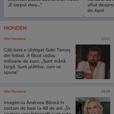
„E corpul meu..."
aflat despre
de Apel
MONDEN
Stiri Mondene
10:21
Câți bani a câștigat Gabi Tamaș
din fotbal. A făcut cadou
milioane de euro. „Sunt mână
largă. Sunt plătitor, cum se
spune”
Stiri Mondene
09:29
Imagini cu Andreea Bănică în
costum de baie la 48 de ani. „În
spatele unei fotografii sunt sute