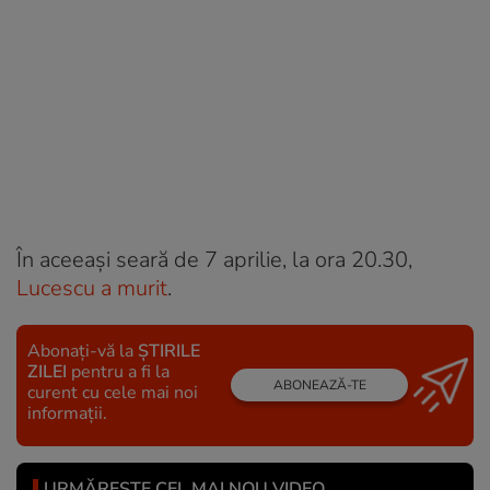
În aceeași seară de 7 aprilie, la ora 20.30,
Lucescu a murit
.
Abonați-vă la
ȘTIRILE
ZILEI
pentru a fi la
ABONEAZĂ-TE
curent cu cele mai noi
informații.
URMĂREȘTE CEL MAI NOU VIDEO