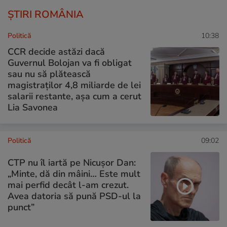
ȘTIRI ROMÂNIA
Politică
10:38
CCR decide astăzi dacă
Guvernul Bolojan va fi obligat
sau nu să plătească
magistraților 4,8 miliarde de lei
salarii restante, așa cum a cerut
Lia Savonea
Politică
09:02
CTP nu îl iartă pe Nicușor Dan:
„Minte, dă din mâini… Este mult
mai perfid decât l-am crezut.
Avea datoria să pună PSD-ul la
punct”