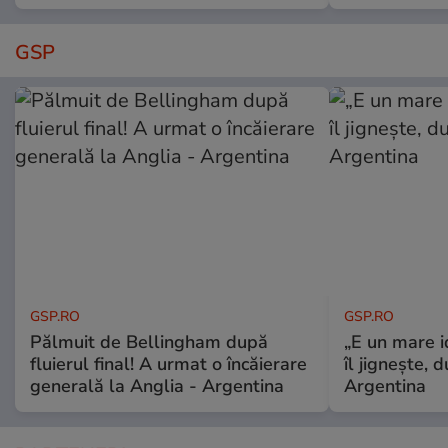
GSP
GSP.RO
GSP.RO
Pălmuit de Bellingham după
„E un mare i
fluierul final! A urmat o încăierare
îl jignește, 
generală la Anglia - Argentina
Argentina