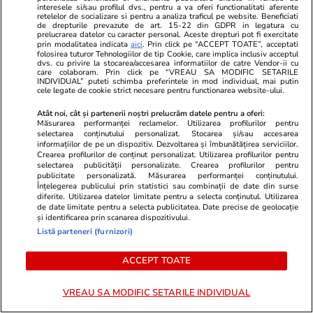
„Dictatorul” Mbappe a devenit
interesele si/sau profilul dvs., pentru a va oferi functionalitati aferente
retelelor de socializare si pentru a analiza traficul pe website. Beneficiati
bebelușul lui Yamal
de drepturile prevazute de art. 15-22 din GDPR in legatura cu
prelucrarea datelor cu caracter personal. Aceste drepturi pot fi exercitate
prin modalitatea indicata
aici
. Prin click pe “ACCEPT TOATE”, acceptati
folosirea tuturor Tehnologiilor de tip Cookie, care implica inclusiv acceptul
dvs. cu privire la stocarea/accesarea informatiilor de catre Vendor-ii cu
care colaboram. Prin click pe “VREAU SA MODIFIC SETARILE
INDIVIDUAL” puteti schimba preferintele in mod individual, mai putin
cele legate de cookie strict necesare pentru functionarea website-ului.
Atât noi, cât și partenerii noștri prelucrăm datele pentru a oferi:
Măsurarea performanței reclamelor. Utilizarea profilurilor pentru
selectarea conținutului personalizat. Stocarea și/sau accesarea
informațiilor de pe un dispozitiv. Dezvoltarea și îmbunătățirea serviciilor.
Crearea profilurilor de conținut personalizat. Utilizarea profilurilor pentru
selectarea publicității personalizate. Crearea profilurilor pentru
publicitate personalizată. Măsurarea performanței conținutului.
Înțelegerea publicului prin statistici sau combinații de date din surse
diferite. Utilizarea datelor limitate pentru a selecta conținutul. Utilizarea
de date limitate pentru a selecta publicitatea. Date precise de geolocație
și identificarea prin scanarea dispozitivului.
Listă parteneri (furnizori)
ACCEPT TOATE
VREAU SA MODIFIC SETARILE INDIVIDUAL
PARTENERI