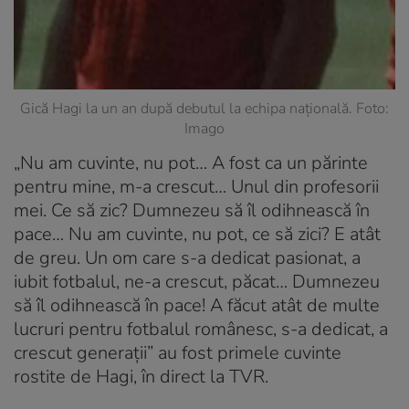
Gică Hagi la un an după debutul la echipa națională. Foto:
Imago
„Nu am cuvinte, nu pot… A fost ca un părinte
pentru mine, m-a crescut… Unul din profesorii
mei. Ce să zic? Dumnezeu să îl odihnească în
pace… Nu am cuvinte, nu pot, ce să zici? E atât
de greu. Un om care s-a dedicat pasionat, a
iubit fotbalul, ne-a crescut, păcat… Dumnezeu
să îl odihnească în pace! A făcut atât de multe
lucruri pentru fotbalul românesc, s-a dedicat, a
crescut generații” au fost primele cuvinte
rostite de Hagi, în direct la TVR.