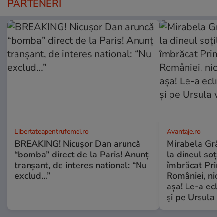
PARTENERI
Libertateapentrufemei.ro
Avantaje.ro
BREAKING! Nicușor Dan aruncă
Mirabela Grăd
“bomba” direct de la Paris! Anunț
la dineul so
tranșant, de interes national: “Nu
îmbrăcat Pr
exclud…”
României, ni
așa! Le-a ec
și pe Ursula