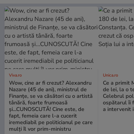
Viva.ro
Unica.ro
Wow, cine ar fi crezut? Alexandru
Ce a primit
Nazare (45 de ani), ministrul de
de lei, la o 
Finanțe, se va căsători cu o artistă
Celebrul poli
tânără, foarte frumoasă
ospătarul îi 
și...CUNOSCUTĂ! Cine este, de
a intervenit
fapt, femeia care l-a cucerit
iremediabil pe politicianul pe care
mulți îl vor prim-ministru