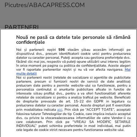
Picutres/ABACAPRESS.COM
PARTENERI
Nouă ne pasă ca datele tale personale să rămână
confidențiale
Noi și partenerii noștri
596
stocăm și/sau accesăm informații pe
dispozitivul dvs., precum identificatorii cookie unici pentru prelucrarea
datelor cu caracter personal. Puteți accepta sau gestiona preferințele dvs.
făcând clic mai jos, respectiv vă puteți opune utilizării unui interes legitim
în orice moment pe pagina cu politica de confidențialitate. Aceste alegeri
vor fi raportate partenerilor noștri și nu vă vor afecta navigarea.
Mai
multe detalii
Noi si partenerii nostri (retelele de socializare si agentiile de publicitate
partenere, precum si furnizorii nostri de servicii de date analitice)
prelucram date pentru a permite website-ului sa functioneze, pentru a
personaliza continutul si anunturile publicitare afisate in functie de
interesele si/sau profilul dvs., pentru a va oferi functionalitati aferente
retelelor de socializare si pentru a analiza traficul pe website. Beneficiati
de drepturile prevazute de art. 15-22 din GDPR in legatura cu
prelucrarea datelor cu caracter personal. Aceste drepturi pot fi exercitate
Viva.ro
Unica.ro
prin modalitatea indicata
aici
. Prin click pe “ACCEPT TOATE”, acceptati
folosirea tuturor Tehnologiilor de tip Cookie, care implica inclusiv acceptul
Eliza, fiica Adrianei Iliescu, nu a mai fost
Nu și ei! S-au de
dvs. cu privire la stocarea/accesarea informatiilor de catre Vendor-ii cu
văzută demult, însă cele mai recente imagini
căsnicie! Cei doi
care colaboram. Prin click pe “VREAU SA MODIFIC SETARILE
cu ea chiar fac înconjurul internetului, grație
secret. Nimeni n
INDIVIDUAL” puteti schimba preferintele in mod individual, mai putin
cele legate de cookie strict necesare pentru functionarea website-ului.
unui mini-de...
motiv al separării