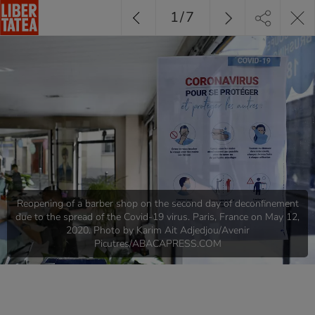
1
/
7
Reopening of a barber shop on the second day of deconfinement
due to the spread of the Covid-19 virus. Paris, France on May 12,
2020. Photo by Karim Ait Adjedjou/Avenir
Picutres/ABACAPRESS.COM