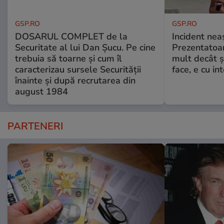
GSP.RO
GSP.RO
DOSARUL COMPLET de la
Incident neaș
Securitate al lui Dan Șucu. Pe cine
Prezentatoa
trebuia să toarne și cum îl
mult decât și
caracterizau sursele Securității
face, e cu int
înainte și după recrutarea din
august 1984
PARTENERI