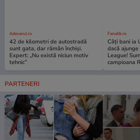
Adevarul.ro
Fanatik.ro
42 de kilometri de autostradă
Câți bani ia
sunt gata, dar rămân închiși.
dacă ajunge
Expert: „Nu există niciun motiv
League! Sum
tehnic”
campioana R
PARTENERI