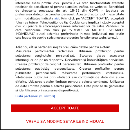
interesele si/sau profilul dvs., pentru a va oferi functionalitati aferente
retelelor de socializare si pentru a analiza traficul pe website. Beneficiati
de drepturile prevazute de art. 15-22 din GDPR in legatura cu
prelucrarea datelor cu caracter personal. Aceste drepturi pot fi exercitate
prin modalitatea indicata
aici
. Prin click pe “ACCEPT TOATE”, acceptati
folosirea tuturor Tehnologiilor de tip Cookie, care implica inclusiv acceptul
Mediafax.ro
StirileKanalD.ro
dvs. cu privire la stocarea/accesarea informatiilor de catre Vendor-ii cu
care colaboram. Prin click pe “VREAU SA MODIFIC SETARILE
NOI SCUMPIRI la carburanți.
Femeie lovit
INDIVIDUAL” puteti schimba preferintele in mod individual, mai putin
cele legate de cookie strict necesare pentru functionarea website-ului.
Motorina sare de 10 lei pe litru la
făcea plajă: „
Petrom și Rompetrol
Atât noi, cât și partenerii noștri prelucrăm datele pentru a oferi:
Măsurarea performanței reclamelor. Utilizarea profilurilor pentru
selectarea conținutului personalizat. Stocarea și/sau accesarea
informațiilor de pe un dispozitiv. Dezvoltarea și îmbunătățirea serviciilor.
Crearea profilurilor de conținut personalizat. Utilizarea profilurilor pentru
PROMO
selectarea publicității personalizate. Crearea profilurilor pentru
publicitate personalizată. Măsurarea performanței conținutului.
Înțelegerea publicului prin statistici sau combinații de date din surse
diferite. Utilizarea datelor limitate pentru a selecta conținutul. Utilizarea
de date limitate pentru a selecta publicitatea. Date precise de geolocație
și identificarea prin scanarea dispozitivului.
Listă parteneri (furnizori)
ACCEPT TOATE
VREAU SA MODIFIC SETARILE INDIVIDUAL