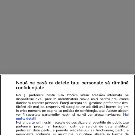
PARTENERI
Nouă ne pasă ca datele tale personale să rămână
confidențiale
Noi și partenerii noștri
596
stocăm și/sau accesăm informații pe
dispozitivul dvs., precum identificatorii cookie unici pentru prelucrarea
datelor cu caracter personal. Puteți accepta sau gestiona preferințele dvs.
făcând clic mai jos, respectiv vă puteți opune utilizării unui interes legitim
în orice moment pe pagina cu politica de confidențialitate. Aceste alegeri
vor fi raportate partenerilor noștri și nu vă vor afecta navigarea.
Mai
multe detalii
Noi si partenerii nostri (retelele de socializare si agentiile de publicitate
partenere, precum si furnizorii nostri de servicii de date analitice)
prelucram date pentru a permite website-ului sa functioneze, pentru a
personaliza continutul si anunturile publicitare afisate in functie de