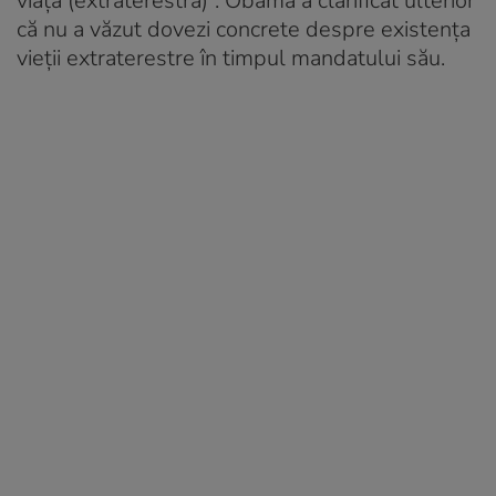
viață (extraterestră)”. Obama a clarificat ulterior
că nu a văzut dovezi concrete despre existența
vieții extraterestre în timpul mandatului său.