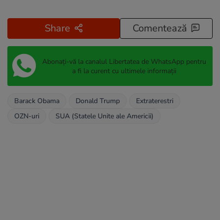
Share
Comentează
Abonați-vă la canalul Libertatea de WhatsApp pentru
a fi la curent cu ultimele informații
Barack Obama
Donald Trump
Extraterestri
OZN-uri
SUA (Statele Unite ale Americii)