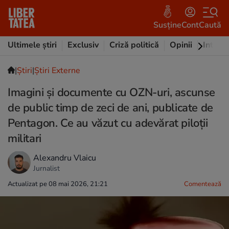
Susține
Cont
Caută
Ultimele știri
Exclusiv
Criză politică
Opinii
Intervi
|
Ştiri
|
Știri Externe
Imagini și documente cu OZN-uri, ascunse
de public timp de zeci de ani, publicate de
Pentagon. Ce au văzut cu adevărat piloții
militari
Alexandru Vlaicu
Jurnalist
Actualizat pe 08 mai 2026, 21:21
Comentează