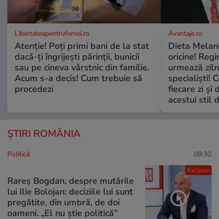
Libertateapentrufemei.ro
Avantaje.ro
Atenție! Poți primi bani de la stat
Dieta Melan
dacă-ți îngrijești părinții, bunicii
oricine! Regi
sau pe cineva vârstnic din familie.
urmează zilni
Acum s-a decis! Cum trebuie să
specialiști! 
procedezi
fiecare zi și 
acestui stil 
ȘTIRI ROMÂNIA
Politică
09:30
Exclusiv
Rareș Bogdan, despre mutările
lui Ilie Bolojan: deciziile lui sunt
pregătite, din umbră, de doi
oameni. „El nu știe politică”