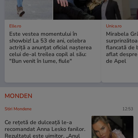
Elle.ro
Unica.ro
Este vestea momentului în
Mirabela Gră
showbiz! La 53 de ani, celebra
surprinzătoar
actriță a anunțat oficial nașterea
flancată de 
celui de-al treilea copil al său:
aflat despre
"Bun venit în lume, fiule"
de Apel
MONDEN
Stiri Mondene
12:53
Ce rețetă de dulceață le-a
recomandat Anna Lesko fanilor.
Rezultatul este uimitor. „Anul