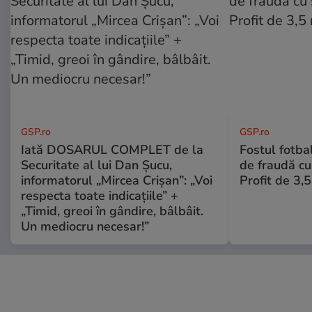
GSP.ro
GSP.ro
Iată DOSARUL COMPLET de la
Fostul fotba
Securitate al lui Dan Șucu,
de fraudă cu 
informatorul „Mircea Crișan”: „Voi
Profit de 3,
respecta toate indicațiile” +
„Timid, greoi în gândire, bâlbâit.
Un mediocru necesar!”