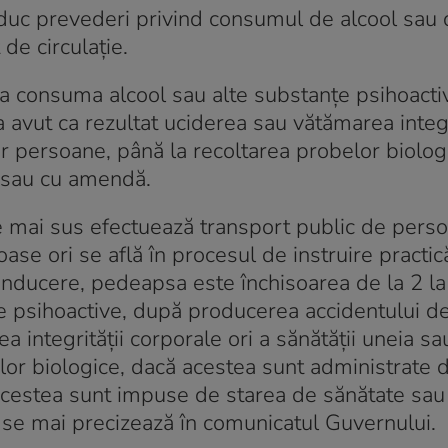
duc prevederi privind consumul de alcool sau 
de circulaţie.
e a consuma alcool sau alte substanţe psihoacti
 avut ca rezultat uciderea sau vătămarea integr
or persoane, până la recoltarea probelor biolog
i sau cu amendă.
de mai sus efectuează transport public de pers
se ori se află în procesul de instruire practic
nducere, pedeapsa este închisoarea de la 2 la
e psihoactive, după producerea accidentului de 
a integrităţii corporale ori a sănătăţii uneia s
lor biologice, dacă acestea sunt administrate 
e acestea sunt impuse de starea de sănătate sau
 se mai precizează în comunicatul Guvernului.