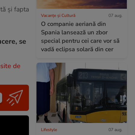
tă şi fapta
Vacanțe și Cultură
07 aug.
O companie aeriană din
Spania lansează un zbor
cere, se
special pentru cei care vor să
vadă eclipsa solară din cer
site de
Lifestyle
07 aug.