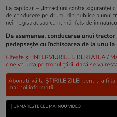
La capitolul – „Infracţiuni contra siguranţei 
de conducere pe drumurile publice a unui tra
neînregistrat sau cu număr fals de înmatricu
De asemenea, conducerea unui tractor ag
pedepseşte cu închisoarea de la unu la 
Citește și:
INTERVIURILE LIBERTATEA / Marile
cine va urca pe tronul țării, dacă se va r
Abonați-vă la
ȘTIRILE ZILEI
pentru a fi la
mai noi informații.
URMĂREȘTE CEL MAI NOU VIDEO