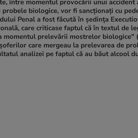
te, între momentul provocării unui accident 
 probele biologice, vor fi sancționați cu pe
odului Penal a fost făcută în ședința Executiov
onală, care criticase faptul că în textul de le
a momentul prelevării mostrelor biologice
" 
 șoferilor care mergeau la prelevarea de pro
ltatul analizei pe faptul că au băut alcool d