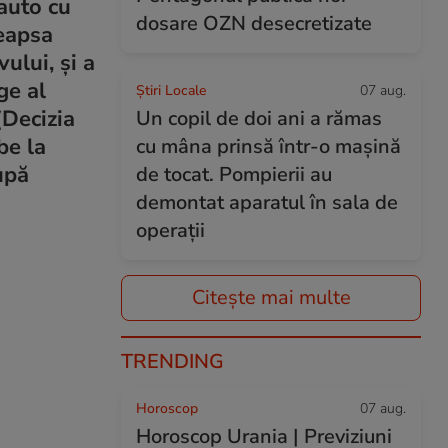
auto cu
dosare OZN desecretizate
deapsa
ului, și a
ge al
Știri Locale
07 aug.
(Decizia
Un copil de doi ani a rămas
be la
cu mâna prinsă într-o mașină
upă
de tocat. Pompierii au
demontat aparatul în sala de
operații
Citește mai multe
TRENDING
Horoscop
07 aug.
Horoscop Urania | Previziuni