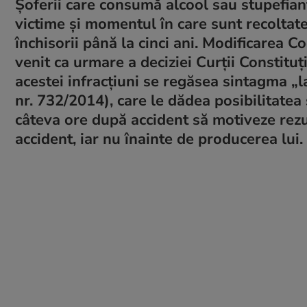
Șoferii care consumă alcool sau stupefian
victime și momentul în care sunt recoltate
închisorii până la cinci ani. Modificarea C
venit ca urmare a deciziei Curții Constituți
acestei infracțiuni se regăsea sintagma „
l
nr. 732/2014), care le dădea posibilitatea
câteva ore după accident să motiveze rezu
accident, iar nu înainte de producerea lui.