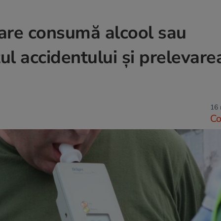
 care consumă alcool sau
l accidentului și prelevare
16 
C