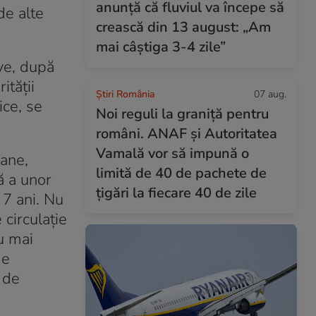
anunță că fluviul va începe să
de alte
crească din 13 august: „Am
mai câștiga 3-4 zile”
ve, după
ităţii
Știri România
07 aug.
ice, se
Noi reguli la graniță pentru
români. ANAF și Autoritatea
Vamală vor să impună o
oane,
limită de 40 de pachete de
ă a unor
țigări la fiecare 40 de zile
 7 ani. Nu
circulaţie
au mai
de
 de