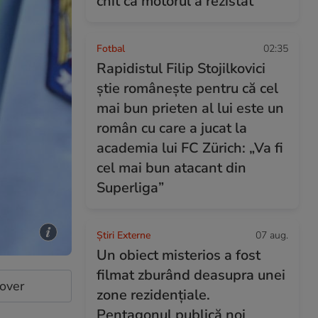
chit că motorul a rezistat
Fotbal
02:35
Rapidistul Filip Stojilkovici
știe românește pentru că cel
mai bun prieten al lui este un
român cu care a jucat la
academia lui FC Zürich: „Va fi
cel mai bun atacant din
Superliga”
Știri Externe
07 aug.
Un obiect misterios a fost
filmat zburând deasupra unei
cover
zone rezidențiale.
Pentagonul publică noi