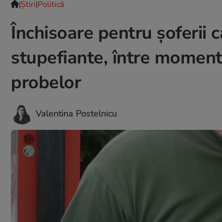
|
Ştiri
|
Politică
Închisoare pentru șoferii
stupefiante, între momentu
probelor
Valentina Postelnicu