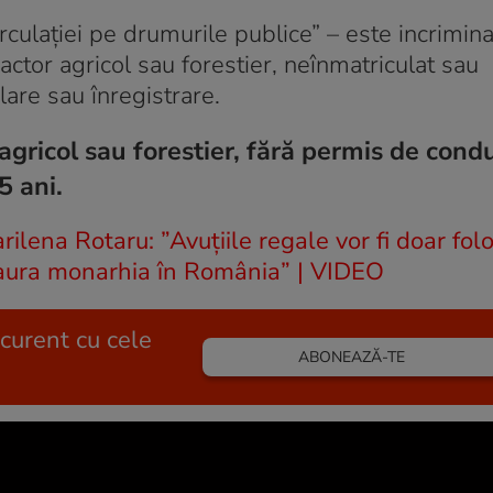
circulaţiei pe drumurile publice” – este incrimina
ctor agricol sau forestier, neînmatriculat sau
lare sau înregistrare.
ricol sau forestier, fără permis de condu
5 ani.
na Rotaru: ”Avuțiile regale vor fi doar folo
estaura monarhia în România” | VIDEO
 curent cu cele
ABONEAZĂ-TE