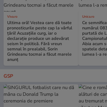
Viva.ro
Unica.ro
Ultima oră! Vestea care dă toate
Ce semnificaț
pronosticurile peste cap la vârful
numărul 083
țării! Acuzațiile curg, iar o
purtată de L
declarație produce un adevărat
Campionatul
seism în politică. Fără vreun
Abia acum s-
semnal în prealabil, Sorin
spatele deta
Grindeanu tocmai a făcut marele
lumea l-a r
anunț
GSP