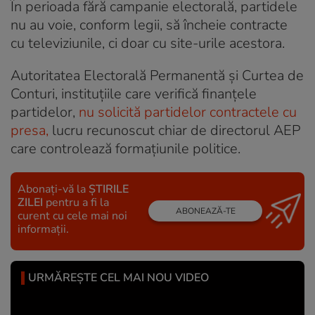
În perioada fără campanie electorală, partidele
nu au voie, conform legii, să încheie contracte
cu televiziunile, ci doar cu site-urile acestora.
Autoritatea Electorală Permanentă și Curtea de
Conturi, instituțiile care verifică finanțele
partidelor,
nu solicită partidelor contractele cu
presa,
lucru recunoscut chiar de directorul AEP
care controlează formațiunile politice.
Abonați-vă la
ȘTIRILE
ZILEI
pentru a fi la
ABONEAZĂ-TE
curent cu cele mai noi
informații.
URMĂREȘTE CEL MAI NOU VIDEO