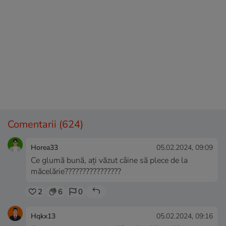
Comentarii
(624)
Horea33
05.02.2024, 09:09
Ce glumă bună, ați văzut câine să plece de la
măcelărie????????????????
2
6
0
Hqkx13
05.02.2024, 09:16