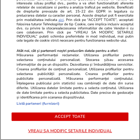
ideilor lui Ilie Bolojan: „În
interesele si/sau profilul dvs., pentru a va oferi functionalitati aferente
momente de criză,
retelelor de socializare si pentru a analiza traficul pe website. Beneficiati
de drepturile prevazute de art. 15-22 din GDPR in legatura cu
responsabilitatea politică
prelucrarea datelor cu caracter personal. Aceste drepturi pot fi exercitate
impune compromisuri în
prin modalitatea indicata
aici
. Prin click pe “ACCEPT TOATE”, acceptati
folosirea tuturor Tehnologiilor de tip Cookie, care implica inclusiv acceptul
interesul țării”
dvs. cu privire la stocarea/accesarea informatiilor de catre Vendor-ii cu
care colaboram. Prin click pe “VREAU SA MODIFIC SETARILE
INDIVIDUAL” puteti schimba preferintele in mod individual, mai putin
cele legate de cookie strict necesare pentru functionarea website-ului.
Știri România
20 iul.
Atât noi, cât și partenerii noștri prelucrăm datele pentru a oferi:
Sorin Grindeanu a anunțat cum
Măsurarea performanței reclamelor. Utilizarea profilurilor pentru
selectarea conținutului personalizat. Stocarea și/sau accesarea
votează PSD proiectele
informațiilor de pe un dispozitiv. Dezvoltarea și îmbunătățirea serviciilor.
restante din PNRR. Ce se
Crearea profilurilor de conținut personalizat. Utilizarea profilurilor pentru
selectarea publicității personalizate. Crearea profilurilor pentru
întâmplă cu noua lege a
publicitate personalizată. Măsurarea performanței conținutului.
salarizării și cu Codul
Înțelegerea publicului prin statistici sau combinații de date din surse
diferite. Utilizarea datelor limitate pentru a selecta conținutul. Utilizarea
Urbanismului
de date limitate pentru a selecta publicitatea. Date precise de geolocație
și identificarea prin scanarea dispozitivului.
Listă parteneri (furnizori)
PARTENERI
ACCEPT TOATE
VREAU SA MODIFIC SETARILE INDIVIDUAL