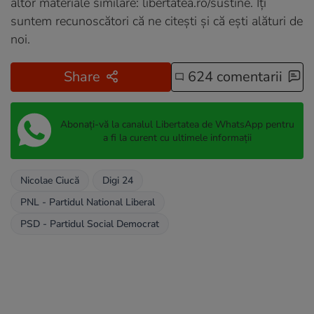
altor materiale similare:
libertatea.ro/sustine
. Îți
suntem recunoscători că ne citești și că ești alături de
noi.
Share
624 comentarii
Abonați-vă la canalul Libertatea de WhatsApp pentru
a fi la curent cu ultimele informații
Nicolae Ciucă
Digi 24
PNL - Partidul National Liberal
PSD - Partidul Social Democrat