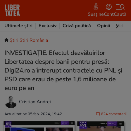
Susține
Cont
Caută
Ultimele știri
Exclusiv
Criză politică
Opinii
Video
|
Ştiri
|
Știri România
INVESTIGAȚIE. Efectul dezvăluirilor
Libertatea despre banii pentru presă:
Digi24.ro a întrerupt contractele cu PNL și
PSD care erau de peste 1,6 milioane de
euro pe an
Cristian Andrei
Actualizat pe 05 feb. 2024, 19:42
624 comentarii