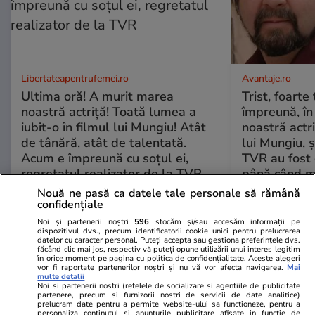
Libertateapentrufemei.ro
Avantaje.ro
Ultima oră! A murit marea
Trist, foarte
noastră actriță! Toată lumea a
împreună, în
iubit-o în filmul lui Mungiu! Atât
noastră actri
de tânără, atât de talentată.
lui Mungiu, ș
Acum e împreună cu soțul ei,
TVR au fost 
regretatul realizator de la TVR
până când mo
Nouă ne pasă ca datele tale personale să rămână
confidențiale
ȘTIRI ROMÂNIA
Noi și partenerii noștri
596
stocăm și/sau accesăm informații pe
dispozitivul dvs., precum identificatorii cookie unici pentru prelucrarea
datelor cu caracter personal. Puteți accepta sau gestiona preferințele dvs.
făcând clic mai jos, respectiv vă puteți opune utilizării unui interes legitim
Politică
20 iul.
în orice moment pe pagina cu politica de confidențialitate. Aceste alegeri
Ce este Platforma
vor fi raportate partenerilor noștri și nu vă vor afecta navigarea.
Mai
multe detalii
Conservatoare, alternativa
Noi si partenerii nostri (retelele de socializare si agentiile de publicitate
partenere, precum si furnizorii nostri de servicii de date analitice)
liderilor PNL care se opun
prelucram date pentru a permite website-ului sa functioneze, pentru a
personaliza continutul si anunturile publicitare afisate in functie de