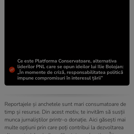
Ce este Platforma Conservatoare, alternativa
liderilor PNL care se opun ideilor lui Ilie Bolojan:
„În momente de criză, responsabilitatea politică
impune compromisuri în interesul țării”
Reportajele și anchetele sunt mari consumatoare de
timp și resurse. Din acest motiv, te invităm să susții
munca jurnaliștilor printr-o donație. Aici găsești mai
multe opțiuni prin care poți contribui la dezvoltarea