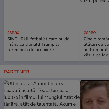
GSP.RO
GSP.RO
SINGURUL fotbalist care nu dă
Cine e româ
mâna cu Donald Trump la
alături de c
ceremonia de premiere
au tremurat
văzut pe Mes
PARTENERI