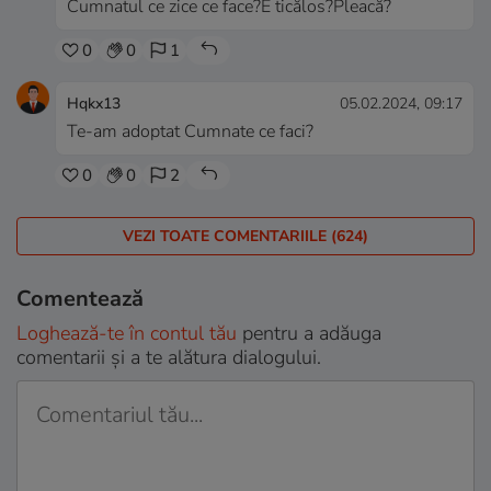
Cumnatul ce zice ce face?E ticălos?Pleacă?
0
0
1
Hqkx13
05.02.2024, 09:17
Te-am adoptat Cumnate ce faci?
0
0
2
VEZI TOATE COMENTARIILE (624)
Comentează
Loghează-te în contul tău
pentru a adăuga
comentarii și a te alătura dialogului.