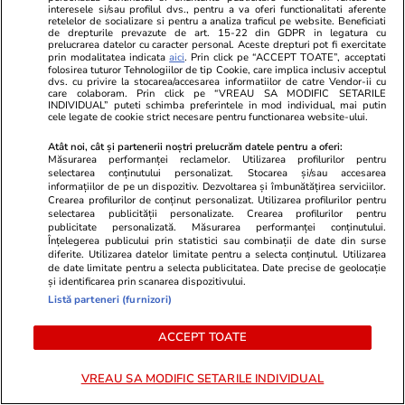
interesele si/sau profilul dvs., pentru a va oferi functionalitati aferente
retelelor de socializare si pentru a analiza traficul pe website. Beneficiati
PARTENERI
de drepturile prevazute de art. 15-22 din GDPR in legatura cu
prelucrarea datelor cu caracter personal. Aceste drepturi pot fi exercitate
prin modalitatea indicata
aici
. Prin click pe “ACCEPT TOATE”, acceptati
folosirea tuturor Tehnologiilor de tip Cookie, care implica inclusiv acceptul
dvs. cu privire la stocarea/accesarea informatiilor de catre Vendor-ii cu
care colaboram. Prin click pe “VREAU SA MODIFIC SETARILE
INDIVIDUAL” puteti schimba preferintele in mod individual, mai putin
cele legate de cookie strict necesare pentru functionarea website-ului.
Atât noi, cât și partenerii noștri prelucrăm datele pentru a oferi:
Măsurarea performanței reclamelor. Utilizarea profilurilor pentru
selectarea conținutului personalizat. Stocarea și/sau accesarea
informațiilor de pe un dispozitiv. Dezvoltarea și îmbunătățirea serviciilor.
Crearea profilurilor de conținut personalizat. Utilizarea profilurilor pentru
selectarea publicității personalizate. Crearea profilurilor pentru
publicitate personalizată. Măsurarea performanței conținutului.
Înțelegerea publicului prin statistici sau combinații de date din surse
diferite. Utilizarea datelor limitate pentru a selecta conținutul. Utilizarea
GSP.ro
GSP.ro
de date limitate pentru a selecta publicitatea. Date precise de geolocație
și identificarea prin scanarea dispozitivului.
Celebrul luptător face dezvăluiri
Noua sală u
Listă parteneri (furnizori)
tulburătoare: „Mi-am făcut de râs
României, i
familia! Nu vreau să ajung ca tatăl
aceasta » Ni
ACCEPT TOATE
meu, băutura i-a distrus viața”
primul meci 
acolo
VREAU SA MODIFIC SETARILE INDIVIDUAL