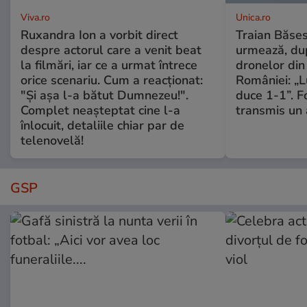
Viva.ro
Unica.ro
Ruxandra Ion a vorbit direct
Traian Băses
despre actorul care a venit beat
urmează, du
la filmări, iar ce a urmat întrece
dronelor din 
orice scenariu. Cum a reacționat:
României: „L
"Și așa l-a bătut Dumnezeu!".
duce 1-1”. F
Complet neașteptat cine l-a
transmis un 
înlocuit, detaliile chiar par de
telenovelă!
GSP