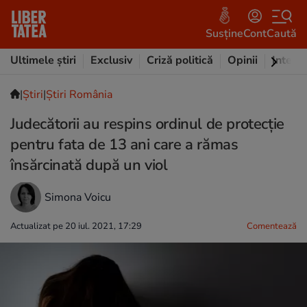
Susține
Cont
Caută
Ultimele știri
Exclusiv
Criză politică
Opinii
Intervi
|
Ştiri
|
Știri România
Judecătorii au respins ordinul de protecție
pentru fata de 13 ani care a rămas
însărcinată după un viol
Simona Voicu
Actualizat pe 20 iul. 2021, 17:29
Comentează