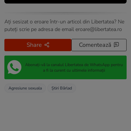
Ați sesizat o eroare într-un articol din Libertatea? Ne
puteți scrie pe adresa de email
eroare@libertatea.ro
Share
Comentează
Abonați-vă la canalul Libertatea de WhatsApp pentru
a fi la curent cu ultimele informații
Agresiune sexuala
Ştiri Bârlad