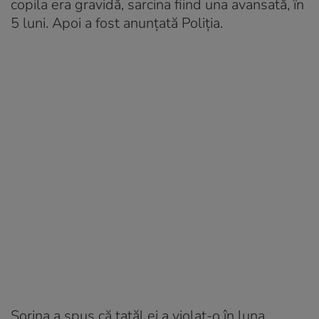
copila era gravidă, sarcina fiind una avansată, în
5 luni. Apoi a fost anunțată Poliția.
Sorina a spus că tatăl ei a violat-o în luna