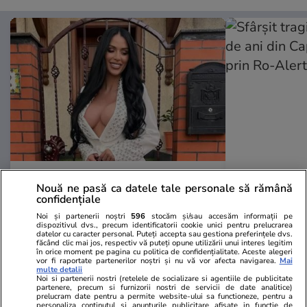
TVMania.ro
ObservatorNews
Nouă ne pasă ca datele tale personale să rămână
A rupt tăcerea fără nicio rușine!
Sfârşit tragi
confidențiale
Daniela Crudu spune totul despre
de ani din C
Noi și partenerii noștri
596
stocăm și/sau accesăm informații pe
activitatea ei de pe platformele
dispărută pr
dispozitivul dvs., precum identificatorii cookie unici pentru prelucrarea
datelor cu caracter personal. Puteți accepta sau gestiona preferințele dvs.
pentru adulți: „Fac ce vreau, e
ucisă de tre
făcând clic mai jos, respectiv vă puteți opune utilizării unui interes legitim
wow!”
în orice moment pe pagina cu politica de confidențialitate. Aceste alegeri
vor fi raportate partenerilor noștri și nu vă vor afecta navigarea.
Mai
multe detalii
Noi si partenerii nostri (retelele de socializare si agentiile de publicitate
partenere, precum si furnizorii nostri de servicii de date analitice)
prelucram date pentru a permite website-ului sa functioneze, pentru a
personaliza continutul si anunturile publicitare afisate in functie de