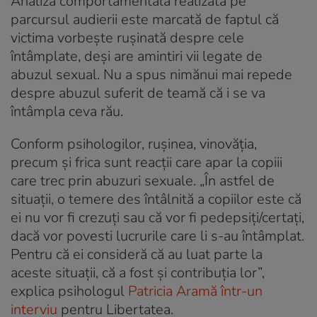
Analiza comportamentală realizată pe
parcursul audierii este marcată de faptul că
victima vorbește rușinată despre cele
întâmplate, deși are amintiri vii legate de
abuzul sexual. Nu a spus nimănui mai repede
despre abuzul suferit de teamă că i se va
întâmpla ceva rău.
Conform psihologilor, rușinea, vinovăția,
precum și frica sunt reacții care apar la copiii
care trec prin abuzuri sexuale. „În astfel de
situații, o temere des întâlnită a copiilor este că
ei nu vor fi crezuți sau că vor fi pedepsiți/certați,
dacă vor povesti lucrurile care li s-au întâmplat.
Pentru că ei consideră că au luat parte la
aceste situații, că a fost și contribuția lor”,
explica psihologul
Patricia Aramă într-un
interviu
pentru Libertatea.