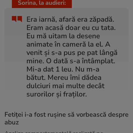
Sorina, la audieri:
Era iarnă, afară era zăpadă.
Eram acasă doar eu cu tata.
Eu mă uitam la desene
animate în cameră la el. A
venit și s-a pus pe pat lângă
mine. O dată s-a întâmplat.
Mi-a dat 1 leu. Nu m-a
bătut. Mereu îmi dădea
dulciuri mai multe decât
surorilor și fraților.
Fetiței i-a fost rușine să vorbească despre
abuz