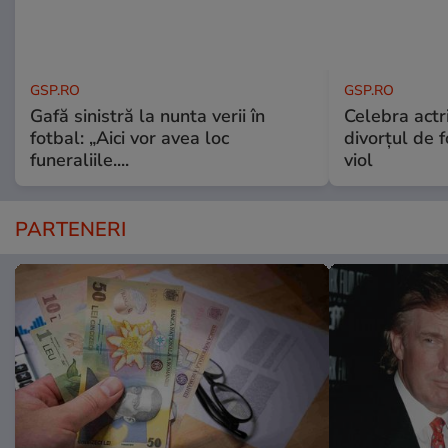
GSP.RO
GSP.RO
Gafă sinistră la nunta verii în
Celebra actri
fotbal: „Aici vor avea loc
divorțul de f
funeraliile....
viol
PARTENERI