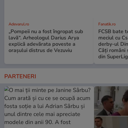
Adevarul.ro
Fanatik.ro
„Pompeii nu a fost îngropat sub
FCSB bate to
lavă“. Arheologul Darius Arya
meciul cu Cs
explică adevărata poveste a
derby-ul Di
orașului distrus de Vezuviu
Câți români 
din SuperLi
PARTENERI