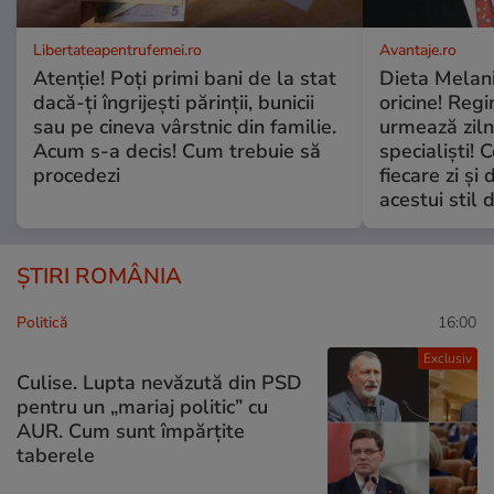
Libertateapentrufemei.ro
Avantaje.ro
Atenție! Poți primi bani de la stat
Dieta Melan
dacă-ți îngrijești părinții, bunicii
oricine! Regi
sau pe cineva vârstnic din familie.
urmează zilni
Acum s-a decis! Cum trebuie să
specialiști! 
procedezi
fiecare zi și 
acestui stil 
ȘTIRI ROMÂNIA
Politică
16:00
Exclusiv
Culise. Lupta nevăzută din PSD
pentru un „mariaj politic” cu
AUR. Cum sunt împărțite
taberele