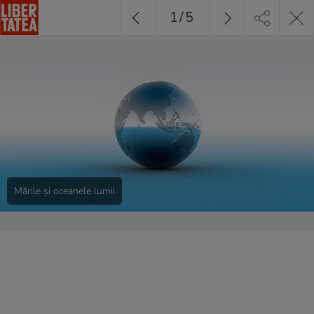
1
/
5
Mările și oceanele lumii