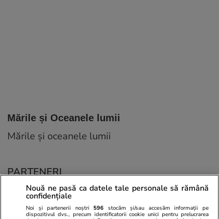
Mările și Oceanele lumii
Mările și oceanele lumii
PARTENERI
Nouă ne pasă ca datele tale personale să rămână
confidențiale
Noi și partenerii noștri
596
stocăm și/sau accesăm informații pe
dispozitivul dvs., precum identificatorii cookie unici pentru prelucrarea