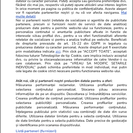
datelor cu caracter personal. Puteți accepta sau gestiona preferințele dvs.
făcând clic mai jos, respectiv vă puteți opune utilizării unui interes legitim
în orice moment pe pagina cu politica de confidențialitate. Aceste alegeri
vor fi raportate partenerilor noștri și nu vă vor afecta navigarea.
Mai
multe detalii
Noi si partenerii nostri (retelele de socializare si agentiile de publicitate
partenere, precum si furnizorii nostri de servicii de date analitice)
prelucram date pentru a permite website-ului sa functioneze, pentru a
personaliza continutul si anunturile publicitare afisate in functie de
interesele si/sau profilul dvs., pentru a va oferi functionalitati aferente
retelelor de socializare si pentru a analiza traficul pe website. Beneficiati
de drepturile prevazute de art. 15-22 din GDPR in legatura cu
prelucrarea datelor cu caracter personal. Aceste drepturi pot fi exercitate
Viva.ro
Unica.ro
prin modalitatea indicata
aici
. Prin click pe “ACCEPT TOATE”, acceptati
folosirea tuturor Tehnologiilor de tip Cookie, care implica inclusiv acceptul
Ultima oră! Ce răsturnare de situație în acest
Nu și ei! S-au de
dvs. cu privire la stocarea/accesarea informatiilor de catre Vendor-ii cu
moment și ce cuvinte! Traian Băsescu: ”Ilie
căsnicie! Cei doi
care colaboram. Prin click pe “VREAU SA MODIFIC SETARILE
Bolojan a...”
secret. Nimeni n
INDIVIDUAL” puteti schimba preferintele in mod individual, mai putin
cele legate de cookie strict necesare pentru functionarea website-ului.
motiv al separării
Atât noi, cât și partenerii noștri prelucrăm datele pentru a oferi:
Măsurarea performanței reclamelor. Utilizarea profilurilor pentru
selectarea conținutului personalizat. Stocarea și/sau accesarea
© 2026 Ringier Romania. Toate drepturile rezervate
informațiilor de pe un dispozitiv. Dezvoltarea și îmbunătățirea serviciilor.
Crearea profilurilor de conținut personalizat. Utilizarea profilurilor pentru
selectarea publicității personalizate. Crearea profilurilor pentru
publicitate personalizată. Măsurarea performanței conținutului.
Înțelegerea publicului prin statistici sau combinații de date din surse
diferite. Utilizarea datelor limitate pentru a selecta conținutul. Utilizarea
Actualizare preferințe cookies
de date limitate pentru a selecta publicitatea. Date precise de geolocație
și identificarea prin scanarea dispozitivului.
Listă parteneri (furnizori)