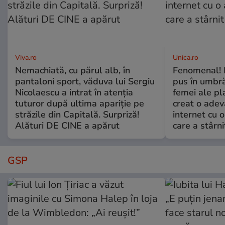
Viva.ro
Unica.ro
Nemachiată, cu părul alb, în
Fenomenal! 
pantaloni sport, văduva lui Sergiu
pus în umbră
Nicolaescu a intrat în atenția
femei ale pl
tuturor după ultima apariție pe
creat o adev
străzile din Capitală. Surpriză!
internet cu o
Alături DE CINE a apărut
care a stârni
GSP