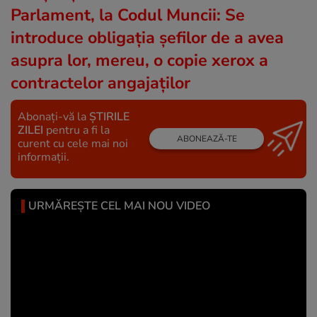
Parlament, la Codul Muncii: Se
introduce obligația șefilor de a avea
asupra lor, mereu, o copie xerox a
contractelor angajaților
Abonați-vă la
ȘTIRILE
ZILEI
pentru a fi la
ABONEAZĂ-TE
curent cu cele mai noi
informații.
URMĂREȘTE CEL MAI NOU VIDEO