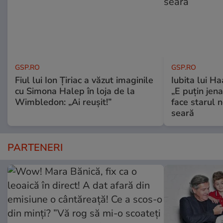
GSP.RO
GSP.RO
Fiul lui Ion Țiriac a văzut imaginile
Iubita lui Ha
cu Simona Halep în loja de la
„E puțin jen
Wimbledon: „Ai reușit!”
face starul n
seară
PARTENERI