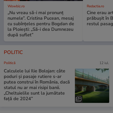
Wowbiz.ro
Redactia.ro
„Nu vreau să-i mai pronunț
Cine erau arti
numele”. Cristina Pucean, mesaj
prăbușit în 
cu subînțeles pentru Bogdan de
restul pasag
la Ploiești: „Să-i dea Dumnezeu
după suflet”
POLITIC
Politică
12 iul.
Calculele lui Ilie Bolojan: câte
poduri și pasaje rutiere s-ar
putea construi în România, dacă
statul nu ar mai risipi banii.
„Cheltuielile sunt la jumătate
faţă de 2024”