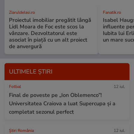
ZiaruldeIasi.ro
Fanatik.ro
Proiectul imobiliar pregătit lângă
Isabel Haugs
Lidl Moara de Foc este scos la
influente per
vânzare. Dezvoltatorul este
Iubita lui Er
asociat în piață cu un alt proiect
un mare suc
de anvergură
ULTIMELE ȘTIRI
Fotbal
12 iul.
Final de poveste pe „Ion Oblemenco”!
Universitatea Craiova a luat Supercupa și a
completat sezonul perfect
Știri România
12 iul.