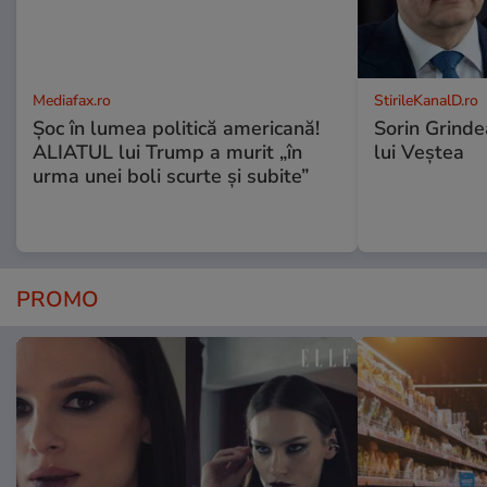
Mediafax.ro
StirileKanalD.ro
Șoc în lumea politică americană!
Sorin Grinde
ALIATUL lui Trump a murit „în
lui Veștea
urma unei boli scurte și subite”
PROMO