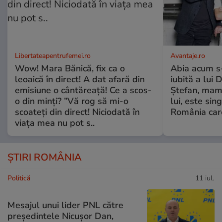
Libertateapentrufemei.ro
Avantaje.ro
Wow! Mara Bănică, fix ca o
Abia acum s-
leoaică în direct! A dat afară din
iubită a lui 
emisiune o cântăreață! Ce a scos-
Ștefan, mama 
o din minți? ”Vă rog să mi-o
lui, este si
scoateți din direct! Niciodată în
România care
viața mea nu pot s..
ȘTIRI ROMÂNIA
Politică
11 iul.
Mesajul unui lider PNL către
președintele Nicușor Dan,