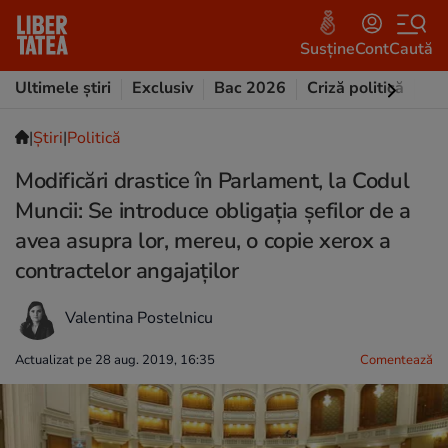
Susține
Cont
Caută
Ultimele știri
Exclusiv
Bac 2026
Criză politică
Opi
|
Ştiri
|
Politică
Modificări drastice în Parlament, la Codul
Muncii: Se introduce obligația șefilor de a
avea asupra lor, mereu, o copie xerox a
contractelor angajaților
Valentina Postelnicu
Actualizat pe 28 aug. 2019, 16:35
Comentează