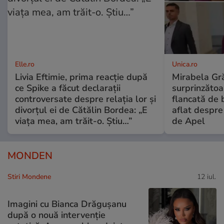
Elle.ro
Unica.ro
Livia Eftimie, prima reacție după
Mirabela Gră
ce Spike a făcut declarații
surprinzătoar
controversate despre relația lor și
flancată de 
divorțul ei de Cătălin Bordea: „E
aflat despre
viața mea, am trăit-o. Știu…”
de Apel
MONDEN
Stiri Mondene
12 iul.
Imagini cu Bianca Drăgușanu
după o nouă intervenție