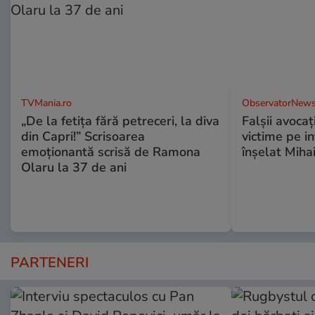
TVMania.ro
ObservatorNews
„De la fetița fără petreceri, la diva
Falşii avocaţ
din Capri!” Scrisoarea
victime pe i
emoționantă scrisă de Ramona
înşelat Mihai
Olaru la 37 de ani
PARTENERI