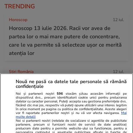
TRENDING
Horoscop
12 iul.
Horoscop 13 iulie 2026. Racii vor avea de
partea lor o mai mare putere de concentrare,
care le va permite să selecteze ușor ce merită
atenția lor
Știri România
12 iul.
Rezultatele Tragerilor Speciale Loto 6/49 ale
Nouă ne pasă ca datele tale personale să rămână
confidențiale
Verii din 12 iulie 2026. Numerele câștigătoare
Noi și partenerii noștri
596
stocăm și/sau accesăm informații pe
extrase duminică
dispozitivul dvs., precum identificatorii cookie unici pentru prelucrarea
datelor cu caracter personal. Puteți accepta sau gestiona preferințele dvs.
făcând clic mai jos, respectiv vă puteți opune utilizării unui interes legitim
în orice moment pe pagina cu politica de confidențialitate. Aceste alegeri
vor fi raportate partenerilor noștri și nu vă vor afecta navigarea.
Mai
Știri România
07 iul.
multe detalii
Noi si partenerii nostri (retelele de socializare si agentiile de publicitate
Rezultate BAC București 2026. Notele au fost
partenere, precum si furnizorii nostri de servicii de date analitice)
prelucram date pentru a permite website-ului sa functioneze, pentru a
publicate azi pe edu.ro
personaliza continutul si anunturile publicitare afisate in functie de