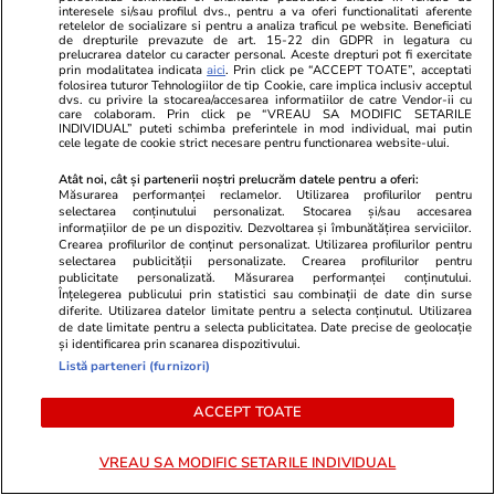
interesele si/sau profilul dvs., pentru a va oferi functionalitati aferente
retelelor de socializare si pentru a analiza traficul pe website. Beneficiati
de drepturile prevazute de art. 15-22 din GDPR in legatura cu
prelucrarea datelor cu caracter personal. Aceste drepturi pot fi exercitate
Știri Externe
12 iul.
prin modalitatea indicata
aici
. Prin click pe “ACCEPT TOATE”, acceptati
folosirea tuturor Tehnologiilor de tip Cookie, care implica inclusiv acceptul
Un angajat Leroy Merlin, concediat după 15
dvs. cu privire la stocarea/accesarea informatiilor de catre Vendor-ii cu
care colaboram. Prin click pe “VREAU SA MODIFIC SETARILE
ani de muncă, a refuzat o despăgubire de
INDIVIDUAL” puteti schimba preferintele in mod individual, mai putin
cele legate de cookie strict necesare pentru functionarea website-ului.
20.000 de euro și a obținut peste 64.000 în
Atât noi, cât și partenerii noștri prelucrăm datele pentru a oferi:
instanță
Măsurarea performanței reclamelor. Utilizarea profilurilor pentru
selectarea conținutului personalizat. Stocarea și/sau accesarea
informațiilor de pe un dispozitiv. Dezvoltarea și îmbunătățirea serviciilor.
Crearea profilurilor de conținut personalizat. Utilizarea profilurilor pentru
selectarea publicității personalizate. Crearea profilurilor pentru
publicitate personalizată. Măsurarea performanței conținutului.
Înțelegerea publicului prin statistici sau combinații de date din surse
diferite. Utilizarea datelor limitate pentru a selecta conținutul. Utilizarea
de date limitate pentru a selecta publicitatea. Date precise de geolocație
și identificarea prin scanarea dispozitivului.
Listă parteneri (furnizori)
ACCEPT TOATE
VREAU SA MODIFIC SETARILE INDIVIDUAL