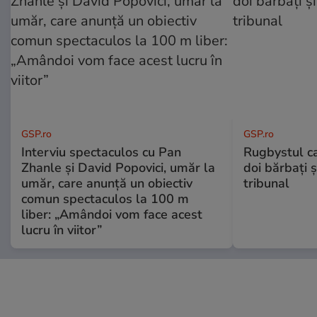
GSP.ro
GSP.ro
Interviu spectaculos cu Pan
Rugbystul ca
Zhanle și David Popovici, umăr la
doi bărbați ș
umăr, care anunță un obiectiv
tribunal
comun spectaculos la 100 m
liber: „Amândoi vom face acest
lucru în viitor”