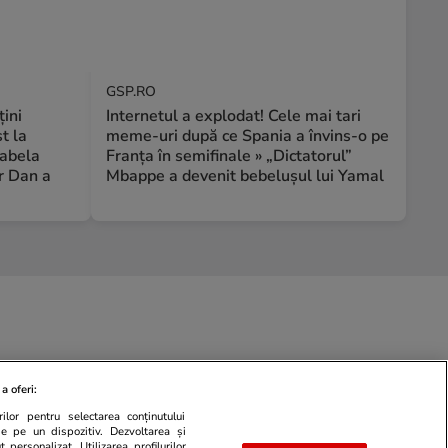
GSP.RO
țini
Internetul a explodat! Cele mai tari
t la
meme-uri după ce Spania a învins-o pe
rabela
Franța în semifinale » „Dictatorul”
r Dan a
Mbappe a devenit bebelușul lui Yamal
a oferi:
ilor pentru selectarea conținutului
de pe un dispozitiv. Dezvoltarea și
 personalizat. Utilizarea profilurilor