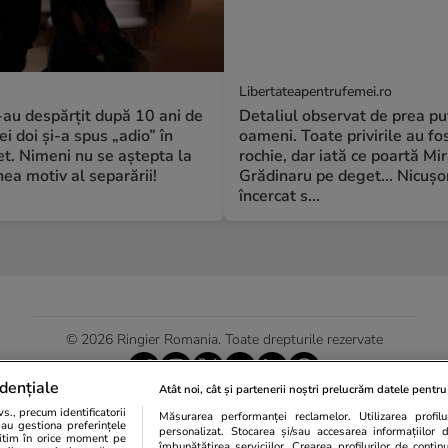
Libertateapentrufemei.ro
S-au despărțit după 10 ani de
Detaliul observat de prea pu
ei doi și-a spus „adio” în
oameni. Toate privirile au fos
t. Nimeni nu se aștepta la
rochie, dar iată ce poartă Mi
a motiv al separării!
Grădinaru pe deget... Nicușo
încercat s...
© 2026 Ringier Romania. Toate drepturile rezervate
dențiale
Atât noi, cât și partenerii noștri prelucrăm datele pentru 
., precum identificatorii
Măsurarea performanței reclamelor. Utilizarea profilur
Actualizare preferințe cookies
sau gestiona preferințele
personalizat. Stocarea și/sau accesarea informațiilor 
egitim în orice moment pe
îmbunătățirea serviciilor. Crearea profilurilor de conținut