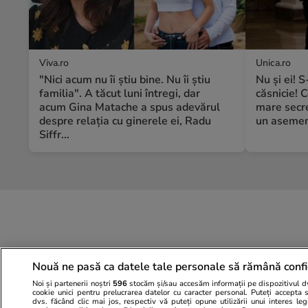
Viva.ro
Unica.ro
"Nici acum nu îi știu bine. Nu îi știu
Nu și ei! 
familia". A tăcut luni întregi, dar
căsnicie! C
acum Gina Matache a spus adevărul
mare secre
despre relația cu ginerele ei, Radu
un asemene
Siffr...
Nouă ne pasă ca datele tale personale să rămână confi
Noi și partenerii noștri
596
stocăm și/sau accesăm informații pe dispozitivul dvs
cookie unici pentru prelucrarea datelor cu caracter personal. Puteți accepta 
dvs. făcând clic mai jos, respectiv vă puteți opune utilizării unui interes l