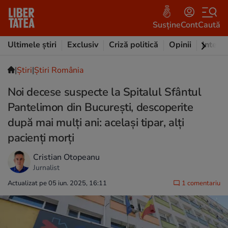
Susține
Cont
Caută
Ultimele știri
Exclusiv
Criză politică
Opinii
Intervi
|
Ştiri
|
Știri România
Noi decese suspecte la Spitalul Sfântul
Pantelimon din București, descoperite
după mai mulți ani: același tipar, alți
pacienți morți
Cristian Otopeanu
Jurnalist
Actualizat pe 05 iun. 2025, 16:11
1 comentariu