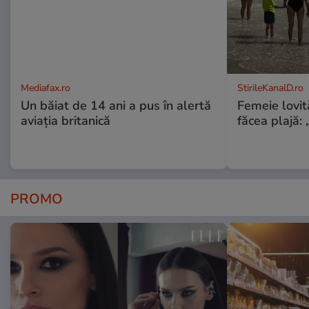
Mediafax.ro
StirileKanalD.ro
Un băiat de 14 ani a pus în alertă
Femeie lovit
aviația britanică
făcea plajă: „
PROMO