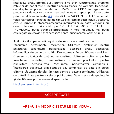
interesele si/sau profilul dvs., pentru a va oferi functionalitati aferente
retelelor de socializare si pentru a analiza traficul pe website. Beneficiati
Wowbiz.ro
Redactia.ro
de drepturile prevazute de art. 15-22 din GDPR in legatura cu
prelucrarea datelor cu caracter personal. Aceste drepturi pot fi exercitate
Dragostea plutește la propriu pe
Zodia care v
prin modalitatea indicata
aici
. Prin click pe “ACCEPT TOATE”, acceptati
folosirea tuturor Tehnologiilor de tip Cookie, care implica inclusiv acceptul
litoral! Doi îndrăgostiți au
minune în a
dvs. cu privire la stocarea/accesarea informatiilor de catre Vendor-ii cu
transformat marea într-o scenă
curgă multe l
care colaboram. Prin click pe “VREAU SA MODIFIC SETARILE
INDIVIDUAL” puteti schimba preferintele in mod individual, mai putin
de film romantic. Turiștii prezenți
cele legate de cookie strict necesare pentru functionarea website-ului.
s-au uitat de două ori
Atât noi, cât și partenerii noștri prelucrăm datele pentru a oferi:
Măsurarea performanței reclamelor. Utilizarea profilurilor pentru
selectarea conținutului personalizat. Stocarea și/sau accesarea
informațiilor de pe un dispozitiv. Dezvoltarea și îmbunătățirea serviciilor.
POLITIC
Crearea profilurilor de conținut personalizat. Utilizarea profilurilor pentru
selectarea publicității personalizate. Crearea profilurilor pentru
publicitate personalizată. Măsurarea performanței conținutului.
Politică
12:05
Înțelegerea publicului prin statistici sau combinații de date din surse
diferite. Utilizarea datelor limitate pentru a selecta conținutul. Utilizarea
Mutarea prin care AUR, S.O.S. și
de date limitate pentru a selecta publicitatea. Date precise de geolocație
și identificarea prin scanarea dispozitivului.
POT au făcut front comun în
Listă parteneri (furnizori)
opoziție împotriva legii care
permite Armatei să doboare
ACCEPT TOATE
dronele neautorizate. CCR a
tranșat definitiv disputa
VREAU SA MODIFIC SETARILE INDIVIDUAL