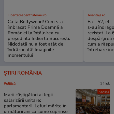
Libertateapentrufemei.ro
Avantaje.ro
Ca la Bollywood! Cum s-a
Ea - 52, el 
îmbrăcat Prima Doamnă a
s-au îndrăgos
României la întâlnirea cu
rezistat. La 
președinta Indiei la București.
despărțirea 
Niciodată nu a fost atât de
cum a răspu
îndrăzneață! Imaginile
întrebare i
momentului
ȘTIRI ROMÂNIA
Politică
24 iul.
Analiză
Marii câștigători ai legii
salarizării unitare:
parlamentarii. Lefuri mărite în
următorii ani cu sume cuprinse