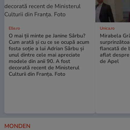
Elle.ro
Unica.ro
O mai ții minte pe Janine Sârbu?
Mirabela Gră
Cum arată și cu ce se ocupă acum
surprinzătoar
fosta soție a lui Adrian Sârbu și
flancată de 
unul dintre cele mai apreciate
aflat despre
modele din anii 90. A fost
de Apel
decorată recent de Ministerul
Culturii din Franța. Foto
MONDEN