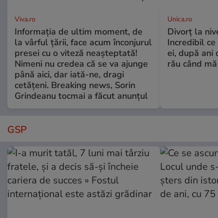
Viva.ro
Unica.ro
Informația de ultim moment, de
Divorț la nive
la vârful țării, face acum înconjurul
Incredibil ce
presei cu o viteză neașteptată!
ei, după ani 
Nimeni nu credea că se va ajunge
rău când mă
până aici, dar iată-ne, dragi
cetățeni. Breaking news, Sorin
Grindeanu tocmai a făcut anunțul
GSP