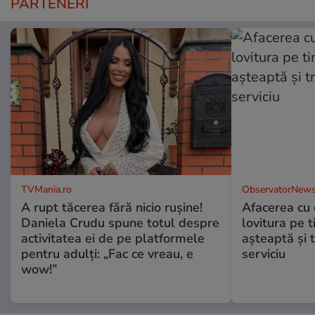
PARTENERI
TVMania.ro
ObservatorNews
A rupt tăcerea fără nicio rușine!
Afacerea cu 
Daniela Crudu spune totul despre
lovitura pe t
activitatea ei de pe platformele
aşteaptă şi 
pentru adulți: „Fac ce vreau, e
serviciu
wow!”