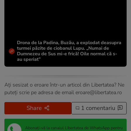
Drona de la Padina, Buzău, a explodat deasupra
turmei păzite de ciobanul Lupu. „Numai de
Dumnezeu de Sus mi-e frică! Oile normal că s-
au speriat”
Ați sesizat o eroare într-un articol din Libertatea? Ne
puteți scrie pe adresa de email
eroare@libertatea.ro
Share
1 comentariu
Abonați-vă la canalul Libertatea de WhatsApp pentru