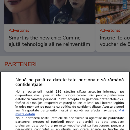
Advertorial
Advertorial
Smart is the new chic: Cum ne
Înscrie-te ac
ajută tehnologia să ne reinventăm
voucher de 5
PARTENERI
Nouă ne pasă ca datele tale personale să rămână
confidențiale
Noi și partenerii noștri
596
stocăm și/sau accesăm informații pe
dispozitivul dvs., precum identificatorii cookie unici pentru prelucrarea
datelor cu caracter personal. Puteți accepta sau gestiona preferințele dvs.
făcând clic mai jos, respectiv vă puteți opune utilizării unui interes legitim
în orice moment pe pagina cu politica de confidențialitate. Aceste alegeri
vor fi raportate partenerilor noștri și nu vă vor afecta navigarea.
Mai
multe detalii
Noi si partenerii nostri (retelele de socializare si agentiile de publicitate
partenere, precum si furnizorii nostri de servicii de date analitice)
prelucram date pentru a permite website-ului sa functioneze, pentru a
personaliza continutul si anunturile publicitare afisate in functie de