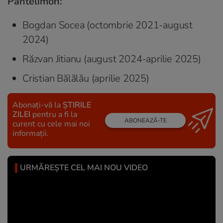
Pantelimon:
Bogdan Socea (octombrie 2021-august
2024)
Răzvan Jitianu (august 2024-aprilie 2025)
Cristian Bălălău (aprilie 2025)
Abonați-vă la
ȘTIRILE
ZILEI
pentru a fi la
ABONEAZĂ-TE
curent cu cele mai noi
informații.
URMĂREȘTE CEL MAI NOU VIDEO