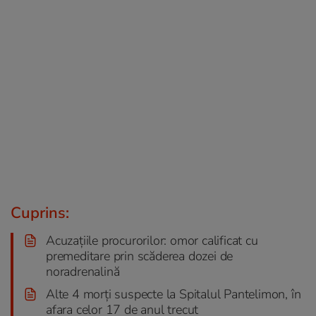
Cuprins:
Acuzațiile procurorilor: omor calificat cu
premeditare prin scăderea dozei de
noradrenalină
Alte 4 morți suspecte la Spitalul Pantelimon, în
afara celor 17 de anul trecut