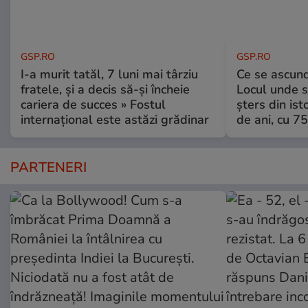
GSP.RO
GSP.RO
I-a murit tatăl, 7 luni mai târziu
Ce se ascund
fratele, și a decis să-și încheie
Locul unde s-
cariera de succes » Fostul
șters din ist
internațional este astăzi grădinar
de ani, cu 7
PARTENERI