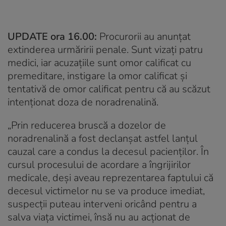
UPDATE ora 16.00:
Procurorii au anunțat
extinderea urmăririi penale. Sunt vizaţi patru
medici, iar acuzațiile sunt omor calificat cu
premeditare, instigare la omor calificat şi
tentativă de omor calificat pentru că au scăzut
intenţionat doza de noradrenalină.
„Prin reducerea bruscă a dozelor de
noradrenalină a fost declanşat astfel lanţul
cauzal care a condus la decesul pacienţilor. În
cursul procesului de acordare a îngrijirilor
medicale, deşi aveau reprezentarea faptului că
decesul victimelor nu se va produce imediat,
suspecţii puteau interveni oricând pentru a
salva viaţa victimei, însă nu au acţionat de