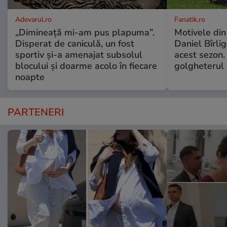
Adevarul.ro
Fanatik.ro
„Dimineață mi-am pus plapuma”.
Motivele din
Disperat de caniculă, un fost
Daniel Bîrli
sportiv și-a amenajat subsolul
acest sezon.
blocului și doarme acolo în fiecare
golgheterul
noapte
PARTENERI