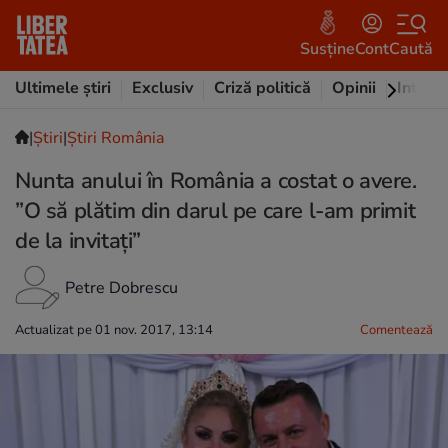
Susține
Cont
Caută
Ultimele știri
Exclusiv
Criză politică
Opinii
Intervi
|
Ştiri
|
Știri România
Nunta anului în România a costat o avere.
”O să plătim din darul pe care l-am primit
de la invitaţi”
Petre Dobrescu
Actualizat pe 01 nov. 2017, 13:14
Comentează