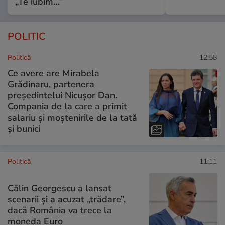
„Te iubim…”
POLITIC
Politică
12:58
Ce avere are Mirabela
Grădinaru, partenera
președintelui Nicușor Dan.
Compania de la care a primit
salariu și moștenirile de la tată
și bunici
Politică
11:11
Călin Georgescu a lansat
scenarii și a acuzat „trădare”,
dacă România va trece la
moneda Euro