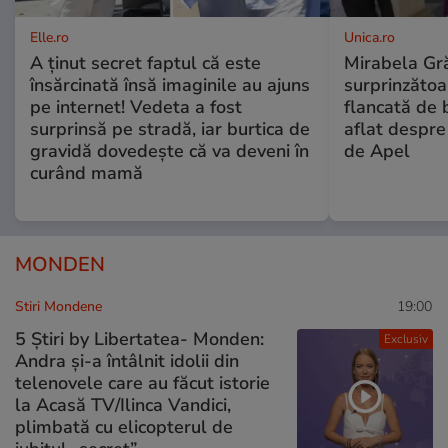
Elle.ro
Unica.ro
A ținut secret faptul că este
Mirabela Gră
însărcinată însă imaginile au ajuns
surprinzătoar
pe internet! Vedeta a fost
flancată de 
surprinsă pe stradă, iar burtica de
aflat despre
gravidă dovedește că va deveni în
de Apel
curând mamă
MONDEN
Stiri Mondene
19:00
5 Știri by Libertatea- Monden:
Exclusiv
Andra și-a întâlnit idolii din
telenovele care au făcut istorie
la Acasă TV/Ilinca Vandici,
plimbată cu elicopterul de