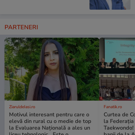
PARTENERI
ZiaruldeIasi.ro
Fanatik.ro
Motivul interesant pentru care o
Curtea de Co
elevă din rural cu o medie de top
la Federați
la Evaluarea Națională a ales un
Taekwondo! 
liceu tehnologic. „Este o
banii de la 