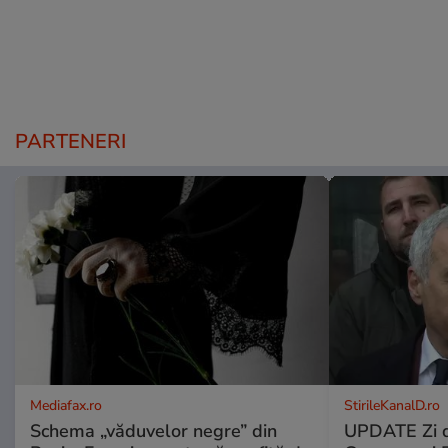
PARTENERI
Mediafax.ro
StirileKanalD.ro
Schema „văduvelor negre” din
UPDATE Zi d