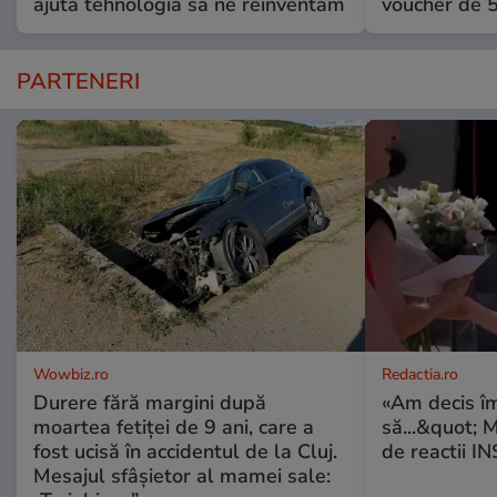
ajută tehnologia să ne reinventăm
voucher de 5
PARTENERI
Wowbiz.ro
Redactia.ro
Durere fără margini după
«Am decis î
moartea fetiței de 9 ani, care a
să...&quot; 
fost ucisă în accidentul de la Cluj.
de reactii 
Mesajul sfâșietor al mamei sale: