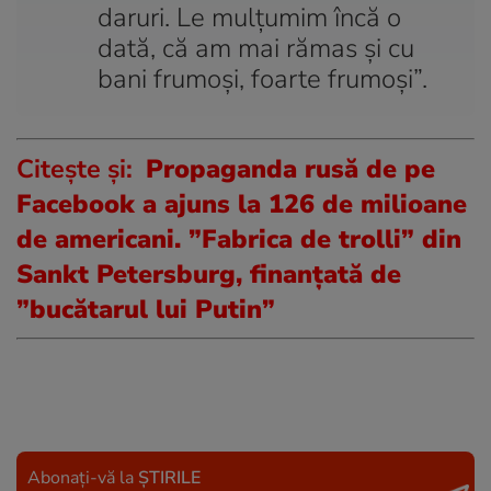
daruri. Le mulţumim încă o
dată, că am mai rămas şi cu
bani frumoşi, foarte frumoşi”.
Citește și:
Propaganda rusă de pe
Facebook a ajuns la 126 de milioane
de americani. ”Fabrica de trolli” din
Sankt Petersburg, finanțată de
”bucătarul lui Putin”
Abonați-vă la
ȘTIRILE