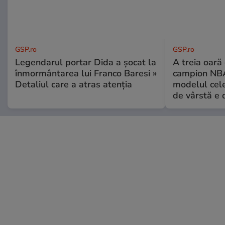
GSP.ro
GSP.ro
Legendarul portar Dida a șocat la
A treia oară
înmormântarea lui Franco Baresi »
campion NBA
Detaliul care a atras atenția
modelul cele
de vârstă e 