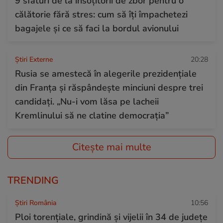
9 sfaturi de la însoțitorii de zbor pentru o
călătorie fără stres: cum să îți împachetezi
bagajele și ce să faci la bordul avionului
Știri Externe
20:28
Rusia se amestecă în alegerile prezidențiale
din Franța și răspândește minciuni despre trei
candidați. „Nu-i vom lăsa pe lacheii
Kremlinului să ne clatine democrația”
Citește mai multe
TRENDING
Știri România
10:56
Ploi torențiale, grindină și vijelii în 34 de județe