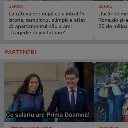
GSP.RO
GSP.RO
La câteva ore după ce a intrat în
„Jucăriile me
istorie, campionul olimpic a aflat
Ronaldo și-a
că apartamentul său a ars:
25 de milioa
„Tragedie devastatoare”
PARTENERI
Libertateapentrufemei.ro
Avantaje.ro