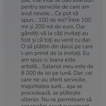
pentru serviciile de care am
avut nevoie… Ce pot să
spun… 100 de mii? Între 100
mii şi 200 mii de euro. Dar
gândiţi-vă la câţi invitaţi au
fost şi că toţi au venit cu dar.
O să plătim din darul pe care
l-am primit de la invitaţi. Eu
am spus-o, Ioana este
artistă… Salariul meu este de
8 000 de lei pe lună. Dar, cei
care ne-au oferit serviciile,
majoritatea sunt… aşa se
procedează, se plăteşte
ulterior. Nu ne permiteam să
organizăm acest eveniment