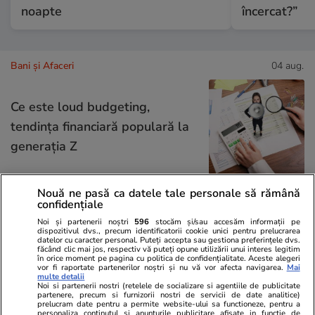
noapte
încercat?”
Bani și Afaceri
04 aug.
Ce este loud budgeting,
tendința financiară populară la
generația Z
Nouă ne pasă ca datele tale personale să rămână
confidențiale
Lifestyle
04 aug.
Noi și partenerii noștri
596
stocăm și/sau accesăm informații pe
dispozitivul dvs., precum identificatorii cookie unici pentru prelucrarea
datelor cu caracter personal. Puteți accepta sau gestiona preferințele dvs.
făcând clic mai jos, respectiv vă puteți opune utilizării unui interes legitim
în orice moment pe pagina cu politica de confidențialitate. Aceste alegeri
Cum se scrie corect: bineînțeles
vor fi raportate partenerilor noștri și nu vă vor afecta navigarea.
Mai
multe detalii
sau bine înțeles
Noi si partenerii nostri (retelele de socializare si agentiile de publicitate
partenere, precum si furnizorii nostri de servicii de date analitice)
prelucram date pentru a permite website-ului sa functioneze, pentru a
personaliza continutul si anunturile publicitare afisate in functie de