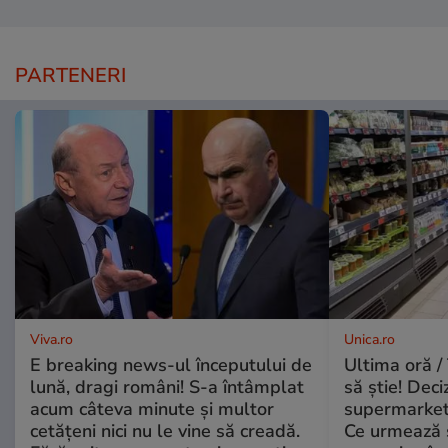
PARTENERI
Viva.ro
Unica.ro
E breaking news-ul începutului de
Ultima oră / 
lună, dragi români! S-a întâmplat
să știe! Deci
acum câteva minute și multor
supermarketu
cetățeni nici nu le vine să creadă.
Ce urmează s