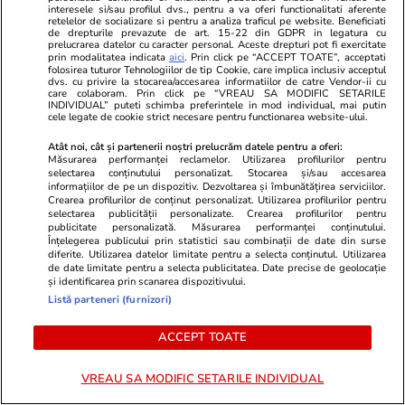
interesele si/sau profilul dvs., pentru a va oferi functionalitati aferente
retelelor de socializare si pentru a analiza traficul pe website. Beneficiati
de drepturile prevazute de art. 15-22 din GDPR in legatura cu
prelucrarea datelor cu caracter personal. Aceste drepturi pot fi exercitate
Bani și Afaceri
03 aug.
prin modalitatea indicata
aici
. Prin click pe “ACCEPT TOATE”, acceptati
folosirea tuturor Tehnologiilor de tip Cookie, care implica inclusiv acceptul
dvs. cu privire la stocarea/accesarea informatiilor de catre Vendor-ii cu
care colaboram. Prin click pe “VREAU SA MODIFIC SETARILE
INDIVIDUAL” puteti schimba preferintele in mod individual, mai putin
Cine poate retrage banii din
cele legate de cookie strict necesare pentru functionarea website-ului.
contul unei persoane decedate
Atât noi, cât și partenerii noștri prelucrăm datele pentru a oferi:
Măsurarea performanței reclamelor. Utilizarea profilurilor pentru
selectarea conținutului personalizat. Stocarea și/sau accesarea
informațiilor de pe un dispozitiv. Dezvoltarea și îmbunătățirea serviciilor.
Crearea profilurilor de conținut personalizat. Utilizarea profilurilor pentru
selectarea publicității personalizate. Crearea profilurilor pentru
publicitate personalizată. Măsurarea performanței conținutului.
Lifestyle
03 aug.
Înțelegerea publicului prin statistici sau combinații de date din surse
diferite. Utilizarea datelor limitate pentru a selecta conținutul. Utilizarea
de date limitate pentru a selecta publicitatea. Date precise de geolocație
și identificarea prin scanarea dispozitivului.
Listă parteneri (furnizori)
Ce este pământul de diatomee
și cum se utilizează
ACCEPT TOATE
VREAU SA MODIFIC SETARILE INDIVIDUAL