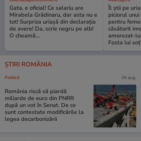
Gata, e oficial! Ce salariu are
Îl știi pe ur
Mirabela Grădinaru, dar asta nu e
piciorul unui
tot! Surpriza uriașă din declarația
pentru femei
de avere! Da, scrie negru pe alb!
căsătorit ime
O cheamă…
amorezat-lul
Fosta lui soț
ȘTIRI ROMÂNIA
Politică
04 aug.
România riscă să piardă
miliarde de euro din PNRR
după un vot în Senat. De ce
sunt contestate modificările la
legea decarbonizării