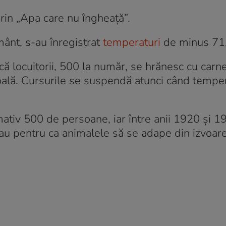
prin „Apa care nu îngheaţă”.
ânt, s-au înregistrat
temperaturi
de minus 71
 că locuitorii, 500 la număr, se hrănesc cu carn
coală. Cursurile se suspendă atunci când tempe
imativ 500 de persoane, iar între anii 1920 şi 
reau pentru ca animalele să se adape din izvoar