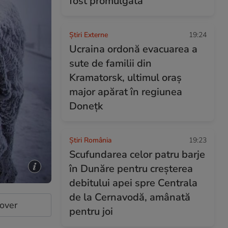
fost promulgată
Știri Externe
19:24
Ucraina ordonă evacuarea a
sute de familii din
Kramatorsk, ultimul oraș
major apărat în regiunea
Donețk
Știri România
19:23
Scufundarea celor patru barje
în Dunăre pentru creșterea
debitului apei spre Centrala
de la Cernavodă, amânată
cover
pentru joi