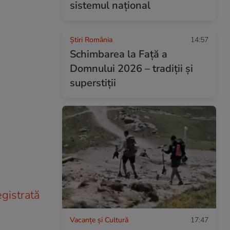
sistemul național
Știri România
14:57
Schimbarea la Față a
Domnului 2026 – tradiții și
superstiții
gistrată
Vacanțe și Cultură
17:47