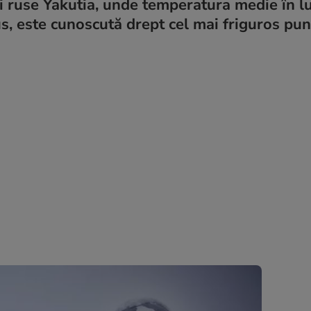
ii ruse Yakutia, unde temperatura medie în l
s, este cunoscută drept cel mai friguros punc