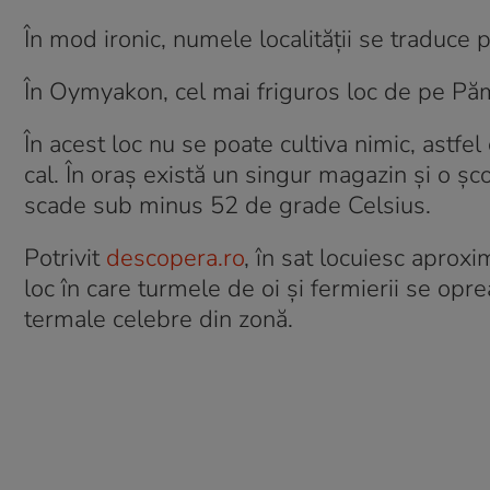
În mod ironic, numele localităţii se traduce 
În Oymyakon, cel mai friguros loc de pe Păm
În acest loc nu se poate cultiva nimic, astfel
cal. În oraş există un singur magazin şi o ş
scade sub minus 52 de grade Celsius.
Potrivit
descopera.ro
, în sat locuiesc aprox
loc în care turmele de oi şi fermierii se op
termale celebre din zonă.