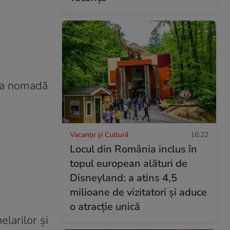
ţia nomadă
Vacanțe și Cultură
16:22
Locul din România inclus în
topul european alături de
Disneyland: a atins 4,5
milioane de vizitatori și aduce
o atracție unică
elarilor şi