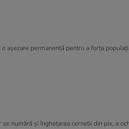
uit o aşezare permanentă pentru a forţa popula
 se numără şi îngheţarea cernelii din pix, a och