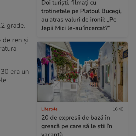
Doi turiști, filmați cu
trotinetele pe Platoul Bucegi,
au atras valuri de ironii: „Pe
,2 grade.
Jepii Mici le-au încercat?”
e de ren şi
ratura
1930 era un
ele
Lifestyle
16:48
20 de expresii de bază în
greacă pe care să le știi în
vacanță