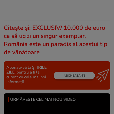
Citeşte şi:
EXCLUSIV/ 10.000 de euro
ca să ucizi un singur exemplar.
România este un paradis al acestui tip
de vânătoare
Abonați-vă la
ȘTIRILE
ZILEI
pentru a fi la
ABONEAZĂ-TE
curent cu cele mai noi
informații.
URMĂREȘTE CEL MAI NOU VIDEO