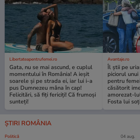
Libertateapentrufemei.ro
Avantaje.ro
Gata, nu se mai ascund, e cuplul
Îl știi pe ur
momentului în România! A ieșit
piciorul unui
soarele și pe strada ei, iar lui i-a
pentru femei
pus Dumnezeu mâna în cap!
căsătorit ime
Felicitări, să fiți fericiți! Că frumoși
amorezat-lul
sunteți!
Fosta lui soț
ȘTIRI ROMÂNIA
Politică
04 aug.