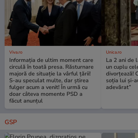
Viva.ro
Unica.ro
Informația de ultim moment care
La 2 ani de 
circulă în toată presa. Răsturnare
un cuplu ce
majoră de situație la vârful țării!
divorțează! C
S-au speculat multe, dar știrea
soția lui și-
fulger acum a venit! În urmă cu
adevărat”
doar câteva momente PSD a
făcut anunțul
GSP