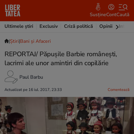
Susține
Cont
Caută
Ultimele știri
Exclusiv
Criză politică
Opinii
Intervi
|
Ştiri
|
Bani și Afaceri
REPORTAJ/ Păpușile Barbie românești,
lacrimi ale unor amintiri din copilărie
Paul Barbu
Actualizat pe 16 iul. 2017, 23:33
Comentează