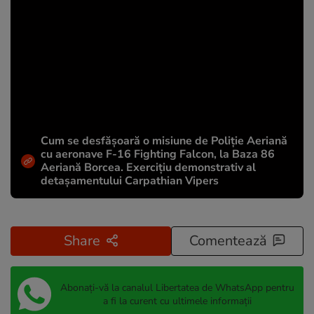
Cum se desfășoară o misiune de Poliție Aeriană
cu aeronave F-16 Fighting Falcon, la Baza 86
Aeriană Borcea. Exercițiu demonstrativ al
detașamentului Carpathian Vipers
Share
Comentează
Abonați-vă la canalul Libertatea de WhatsApp pentru
a fi la curent cu ultimele informații