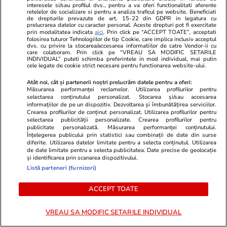
interesele si/sau profilul dvs., pentru a va oferi functionalitati aferente
retelelor de socializare si pentru a analiza traficul pe website. Beneficiati
de drepturile prevazute de art. 15-22 din GDPR in legatura cu
prelucrarea datelor cu caracter personal. Aceste drepturi pot fi exercitate
prin modalitatea indicata
aici
. Prin click pe “ACCEPT TOATE”, acceptati
folosirea tuturor Tehnologiilor de tip Cookie, care implica inclusiv acceptul
dvs. cu privire la stocarea/accesarea informatiilor de catre Vendor-ii cu
care colaboram. Prin click pe “VREAU SA MODIFIC SETARILE
INDIVIDUAL” puteti schimba preferintele in mod individual, mai putin
cele legate de cookie strict necesare pentru functionarea website-ului.
Atât noi, cât și partenerii noștri prelucrăm datele pentru a oferi:
Măsurarea performanței reclamelor. Utilizarea profilurilor pentru
selectarea conținutului personalizat. Stocarea și/sau accesarea
Elle.ro
Unica.ro
informațiilor de pe un dispozitiv. Dezvoltarea și îmbunătățirea serviciilor.
Crearea profilurilor de conținut personalizat. Utilizarea profilurilor pentru
A ținut secret faptul că este
Mirabela Gră
selectarea publicității personalizate. Crearea profilurilor pentru
însărcinată însă imaginile au ajuns
surprinzătoar
publicitate personalizată. Măsurarea performanței conținutului.
Înțelegerea publicului prin statistici sau combinații de date din surse
pe internet! Vedeta a fost
flancată de 
diferite. Utilizarea datelor limitate pentru a selecta conținutul. Utilizarea
surprinsă pe stradă, iar burtica de
aflat despre
de date limitate pentru a selecta publicitatea. Date precise de geolocație
și identificarea prin scanarea dispozitivului.
gravidă dovedește că va deveni în
de Apel
Listă parteneri (furnizori)
curând mamă
ACCEPT TOATE
VREAU SA MODIFIC SETARILE INDIVIDUAL
MONDEN