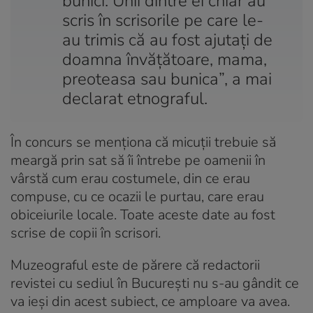
bunici. Unii dintre ei chiar au
scris în scrisorile pe care le-
au trimis că au fost ajutați de
doamna învățătoare, mama,
preoteasa sau bunica”, a mai
declarat etnograful.
În concurs se menționa că micuții trebuie să
meargă prin sat să îi întrebe pe oamenii în
vârstă cum erau costumele, din ce erau
compuse, cu ce ocazii le purtau, care erau
obiceiurile locale. Toate aceste date au fost
scrise de copii în scrisori.
Muzeograful este de părere că redactorii
revistei cu sediul în București nu s-au gândit ce
va ieși din acest subiect, ce amploare va avea.