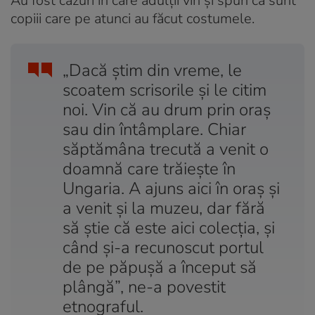
Au fost cazuri în care adulții vin și spun că sunt
copiii care pe atunci au făcut costumele.
„Dacă știm din vreme, le
scoatem scrisorile și le citim
noi. Vin că au drum prin oraș
sau din întâmplare. Chiar
săptămâna trecută a venit o
doamnă care trăiește în
Ungaria. A ajuns aici în oraș și
a venit și la muzeu, dar fără
să știe că este aici colecția, și
când și-a recunoscut portul
de pe păpușă a început să
plângă”, ne-a povestit
etnograful.