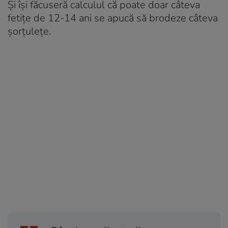
Și își făcuseră calculul că poate doar câteva
fetițe de 12-14 ani se apucă să brodeze câteva
șorțulețe.