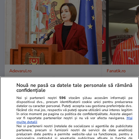
Adevarul.ro
Fanatik.ro
Maia Sandu, după vizita unei
Dinamo, lovi
Nouă ne pasă ca datele tale personale să rămână
delegației talibane la Chișinău:
lui Adrian M
confidențiale
„Este rușinos că oameni cu funcții
Noi și partenerii noștri
596
stocăm și/sau accesăm informații pe
înalte nu se documentează”
dispozitivul dvs., precum identificatorii cookie unici pentru prelucrarea
datelor cu caracter personal. Puteți accepta sau gestiona preferințele dvs.
făcând clic mai jos, respectiv vă puteți opune utilizării unui interes legitim
în orice moment pe pagina cu politica de confidențialitate. Aceste alegeri
vor fi raportate partenerilor noștri și nu vă vor afecta navigarea.
Mai
PARTENERI
multe detalii
Noi si partenerii nostri (retelele de socializare si agentiile de publicitate
partenere, precum si furnizorii nostri de servicii de date analitice)
prelucram date pentru a permite website-ului sa functioneze, pentru a
personaliza continutul si anunturile publicitare afisate in functie de