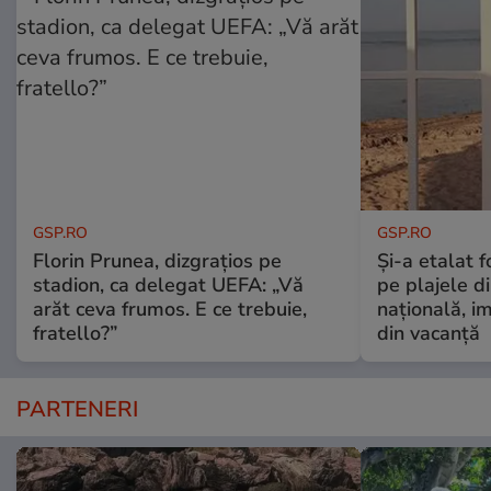
GSP.RO
GSP.RO
Florin Prunea, dizgrațios pe
Și-a etalat 
stadion, ca delegat UEFA: „Vă
pe plajele d
arăt ceva frumos. E ce trebuie,
națională, i
fratello?”
din vacanță
PARTENERI