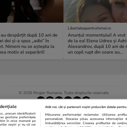
Libertateapentrufemei.ro
S-au despărțit după 10 ani de
Anunțul momentului! A vrut 
ei doi și-a spus „adio” în
de la ea! Elena Udrea și Adr
t. Nimeni nu se aștepta la
Alexandrov, după 10 ani de r
a motiv al separării!
un copil rupt din soare au...
© 2026 Ringier Romania. Toate drepturile rezervate
dențiale
Atât noi, cât și partenerii noștri prelucrăm datele pentru 
., precum identificatorii
Măsurarea performanței reclamelor. Utilizarea profilur
Actualizare preferințe cookies
sau gestiona preferințele
personalizat. Stocarea și/sau accesarea informațiilor 
egitim în orice moment pe
îmbunătățirea serviciilor. Crearea profilurilor de conținut
erilor noștri și nu vă vor