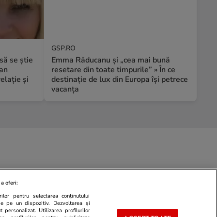
GSP.RO
să se știe
Emma Răducanu și „cea mai bună
ian
resetare din toate timpurile” » În ce
elație și
destinație de lux din Europa își petrece
vacanța
a oferi:
ilor pentru selectarea conținutului
de pe un dispozitiv. Dezvoltarea și
 personalizat. Utilizarea profilurilor