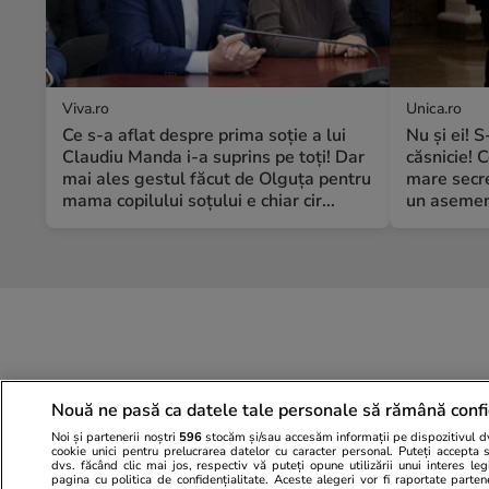
Viva.ro
Unica.ro
Ce s-a aflat despre prima soție a lui
Nu și ei! 
Claudiu Manda i-a suprins pe toți! Dar
căsnicie! C
mai ales gestul făcut de Olguța pentru
mare secre
mama copilului soțului e chiar cir...
un asemene
Nouă ne pasă ca datele tale personale să rămână confi
Noi și partenerii noștri
596
stocăm și/sau accesăm informații pe dispozitivul dvs
cookie unici pentru prelucrarea datelor cu caracter personal. Puteți accepta 
dvs. făcând clic mai jos, respectiv vă puteți opune utilizării unui interes l
pagina cu politica de confidențialitate. Aceste alegeri vor fi raportate parten