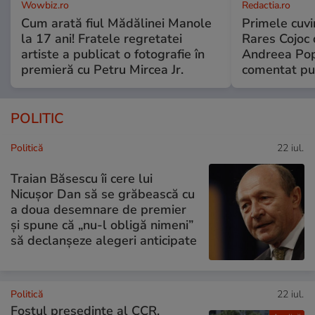
Wowbiz.ro
Redactia.ro
Cum arată fiul Mădălinei Manole
Primele cuvi
la 17 ani! Fratele regretatei
Rares Cojoc 
artiste a publicat o fotografie în
Andreea Pop
premieră cu Petru Mircea Jr.
comentat pub
POLITIC
Politică
22 iul.
Traian Băsescu îi cere lui
Nicușor Dan să se grăbească cu
a doua desemnare de premier
și spune că „nu-l obligă nimeni”
să declanșeze alegeri anticipate
Politică
22 iul.
Fostul președinte al CCR,