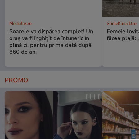
Mediafax.ro
StirileKanalD.ro
Soarele va dispărea complet! Un
Femeie lovit
oraș va fi înghițit de întuneric în
făcea plajă: „
plină zi, pentru prima dată după
860 de ani
PROMO