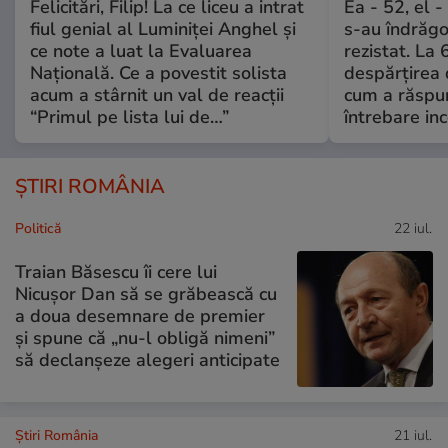
Felicitări, Filip! La ce liceu a intrat
Ea - 52, el 
fiul genial al Luminiței Anghel și
s-au îndrăgos
ce note a luat la Evaluarea
rezistat. La 
Națională. Ce a povestit solista
despărțirea 
acum a stârnit un val de reacții
cum a răspu
“Primul pe lista lui de…”
întrebare i
ȘTIRI ROMÂNIA
Politică
22 iul.
Traian Băsescu îi cere lui
Nicușor Dan să se grăbească cu
a doua desemnare de premier
și spune că „nu-l obligă nimeni”
să declanșeze alegeri anticipate
Știri România
21 iul.