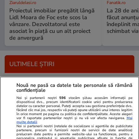
ZiaruldeIasi.ro
Fanatik.ro
Proiectul imobiliar pregătit lângă
La 28 de ani
Lidl Moara de Foc este scos la
făcut anunțu
vânzare. Dezvoltatorul este
îndeplinit ma
asociat în piață cu un alt proiect
schimbat via
de anvergură
ULTIMELE ȘTIRI
Lifestyle
14:41
Nouă ne pasă ca datele tale personale să rămână
Tinerii din Generația Z dau vina pe părinți când
confidențiale
ceva merge prost în viața lor: „Propriii mei
Noi și partenerii noștri
596
stocăm și/sau accesăm informații pe
dispozitivul dvs., precum identificatorii cookie unici pentru prelucrarea
părinți m-au dezamăgit”
datelor cu caracter personal. Puteți accepta sau gestiona preferințele dvs.
făcând clic mai jos, respectiv vă puteți opune utilizării unui interes legitim
în orice moment pe pagina cu politica de confidențialitate. Aceste alegeri
vor fi raportate partenerilor noștri și nu vă vor afecta navigarea.
Mai
multe detalii
Vacanțe și Cultură
14:31
Noi si partenerii nostri (retelele de socializare si agentiile de publicitate
partenere, precum si furnizorii nostri de servicii de date analitice)
Ce trebuie să știe românii înainte să plece în
prelucram date pentru a permite website-ului sa functioneze, pentru a
personaliza continutul si anunturile publicitare afisate in functie de