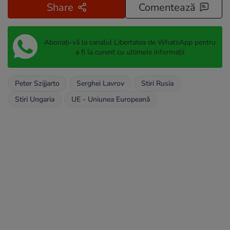
Share
Comentează
Abonați-vă la canalul Libertatea de WhatsApp pentru
a fi la curent cu ultimele informații
Peter Szijjarto
Serghei Lavrov
Stiri Rusia
Stiri Ungaria
UE - Uniunea Europeană