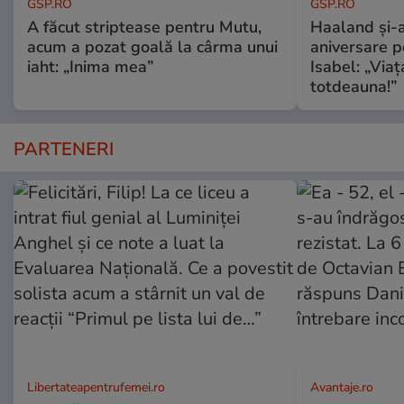
GSP.RO
GSP.RO
A făcut striptease pentru Mutu,
Haaland și-a
acum a pozat goală la cârma unui
aniversare pe
iaht: „Inima mea”
Isabel: „Via
totdeauna!”
PARTENERI
Libertateapentrufemei.ro
Avantaje.ro