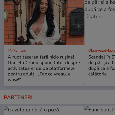
TVMania.ro
ObservatorNews
A rupt tăcerea fără nicio rușine!
Scandal în S
Daniela Crudu spune totul despre
de păr şi a 
activitatea ei de pe platformele
după ce a fos
pentru adulți: „Fac ce vreau, e
călătorie
wow!”
PARTENERI