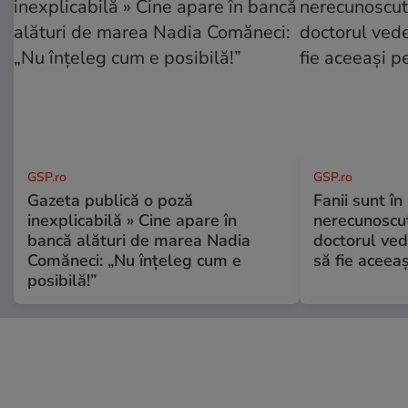
GSP.ro
GSP.ro
Gazeta publică o poză
Fanii sunt în 
inexplicabilă » Cine apare în
nerecunoscut
bancă alături de marea Nadia
doctorul ved
Comăneci: „Nu înțeleg cum e
să fie aceea
posibilă!”