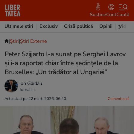
Susține
Cont
Caută
Ultimele știri
Exclusiv
Criză politică
Opinii
Video
|
Ştiri
|
Știri Externe
Peter Szijjarto l-a sunat pe Serghei Lavrov
și i-a raportat chiar între ședințele de la
Bruxelles: „Un trădător al Ungariei”
Ion Gaidău
Jurnalist
Actualizat pe 22 mart. 2026, 06:40
Comentează