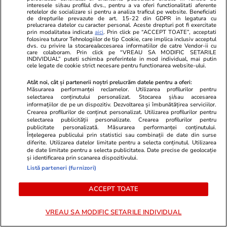
vacanța de vară. Recomandări pentru turiștii
interesele si/sau profilul dvs., pentru a va oferi functionalitati aferente
retelelor de socializare si pentru a analiza traficul pe website. Beneficiati
care călătoresc cu avionul
de drepturile prevazute de art. 15-22 din GDPR in legatura cu
prelucrarea datelor cu caracter personal. Aceste drepturi pot fi exercitate
prin modalitatea indicata
aici
. Prin click pe “ACCEPT TOATE”, acceptati
folosirea tuturor Tehnologiilor de tip Cookie, care implica inclusiv acceptul
dvs. cu privire la stocarea/accesarea informatiilor de catre Vendor-ii cu
Infrastructura
14:29
care colaboram. Prin click pe “VREAU SA MODIFIC SETARILE
INDIVIDUAL” puteti schimba preferintele in mod individual, mai putin
Imagini văzute din mașină pe aproximativ 35
cele legate de cookie strict necesare pentru functionarea website-ului.
km din Autostrada A7, între Adjud și Bacău:
Atât noi, cât și partenerii noștri prelucrăm datele pentru a oferi:
Măsurarea performanței reclamelor. Utilizarea profilurilor pentru
Care este punctul cel mai fierbinte al
selectarea conținutului personalizat. Stocarea și/sau accesarea
informațiilor de pe un dispozitiv. Dezvoltarea și îmbunătățirea serviciilor.
șantierului
Crearea profilurilor de conținut personalizat. Utilizarea profilurilor pentru
selectarea publicității personalizate. Crearea profilurilor pentru
publicitate personalizată. Măsurarea performanței conținutului.
Înțelegerea publicului prin statistici sau combinații de date din surse
Stiri Mondene
14:27
diferite. Utilizarea datelor limitate pentru a selecta conținutul. Utilizarea
de date limitate pentru a selecta publicitatea. Date precise de geolocație
Câți bani a cheltuit Adda pe analize medicale.
și identificarea prin scanarea dispozitivului.
Artista a primit diagnosticul după doi ani de
Listă parteneri (furnizori)
chin: „A dat de un doctor mai inspirat”
ACCEPT TOATE
VREAU SA MODIFIC SETARILE INDIVIDUAL
Citește mai multe