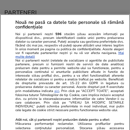
PARTENERI
Nouă ne pasă ca datele tale personale să rămână
confidențiale
Noi și partenerii noștri
596
stocăm și/sau accesăm informații pe
dispozitivul dvs., precum identificatorii cookie unici pentru prelucrarea
datelor cu caracter personal. Puteți accepta sau gestiona preferințele dvs.
făcând clic mai jos, respectiv vă puteți opune utilizării unui interes legitim
în orice moment pe pagina cu politica de confidențialitate. Aceste alegeri
vor fi raportate partenerilor noștri și nu vă vor afecta navigarea.
Mai
multe detalii
Noi si partenerii nostri (retelele de socializare si agentiile de publicitate
partenere, precum si furnizorii nostri de servicii de date analitice)
prelucram date pentru a permite website-ului sa functioneze, pentru a
personaliza continutul si anunturile publicitare afisate in functie de
interesele si/sau profilul dvs., pentru a va oferi functionalitati aferente
retelelor de socializare si pentru a analiza traficul pe website. Beneficiati
de drepturile prevazute de art. 15-22 din GDPR in legatura cu
prelucrarea datelor cu caracter personal. Aceste drepturi pot fi exercitate
Viva.ro
Unica.ro
prin modalitatea indicata
aici
. Prin click pe “ACCEPT TOATE”, acceptati
folosirea tuturor Tehnologiilor de tip Cookie, care implica inclusiv acceptul
"Nici acum nu îi știu bine. Nu îi știu familia".
Nu și ei! S-au de
dvs. cu privire la stocarea/accesarea informatiilor de catre Vendor-ii cu
A tăcut luni întregi, dar acum Gina Matache a
căsnicie! Cei doi
care colaboram. Prin click pe “VREAU SA MODIFIC SETARILE
spus adevărul despre relația cu ginerele ei,
secret. Nimeni n
INDIVIDUAL” puteti schimba preferintele in mod individual, mai putin
cele legate de cookie strict necesare pentru functionarea website-ului.
Radu Siffr...
motiv al separării
Atât noi, cât și partenerii noștri prelucrăm datele pentru a oferi:
Măsurarea performanței reclamelor. Utilizarea profilurilor pentru
selectarea conținutului personalizat. Stocarea și/sau accesarea