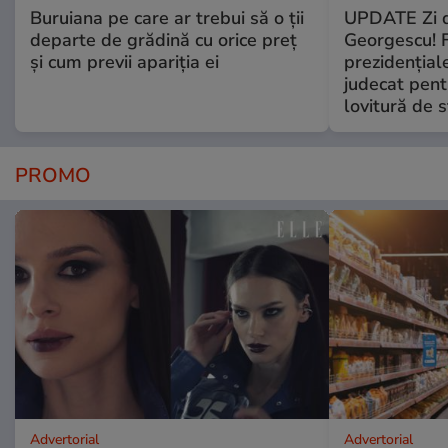
Buruiana pe care ar trebui să o ții
UPDATE Zi d
departe de grădină cu orice preț
Georgescu! F
și cum previi apariția ei
prezidențiale
judecat pent
lovitură de s
PROMO
Advertorial
Advertorial