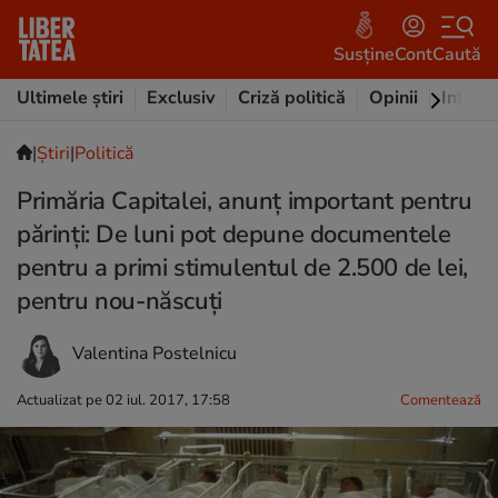
Susține
Cont
Caută
Ultimele știri
Exclusiv
Criză politică
Opinii
Intervi
|
Ştiri
|
Politică
Primăria Capitalei, anunț important pentru
părinți: De luni pot depune documentele
pentru a primi stimulentul de 2.500 de lei,
pentru nou-născuți
Valentina Postelnicu
Actualizat pe 02 iul. 2017, 17:58
Comentează