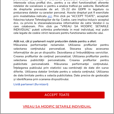
interesele si/sau profilul dvs., pentru a va oferi functionalitati aferente
Cine poate retrage banii din
retelelor de socializare si pentru a analiza traficul pe website. Beneficiati
de drepturile prevazute de art. 15-22 din GDPR in legatura cu
contul unei persoane decedate
prelucrarea datelor cu caracter personal. Aceste drepturi pot fi exercitate
prin modalitatea indicata
aici
. Prin click pe “ACCEPT TOATE”, acceptati
folosirea tuturor Tehnologiilor de tip Cookie, care implica inclusiv acceptul
dvs. cu privire la stocarea/accesarea informatiilor de catre Vendor-ii cu
care colaboram. Prin click pe “VREAU SA MODIFIC SETARILE
INDIVIDUAL” puteti schimba preferintele in mod individual, mai putin
cele legate de cookie strict necesare pentru functionarea website-ului.
Lifestyle
06 aug.
Atât noi, cât și partenerii noștri prelucrăm datele pentru a oferi:
Măsurarea performanței reclamelor. Utilizarea profilurilor pentru
selectarea conținutului personalizat. Stocarea și/sau accesarea
informațiilor de pe un dispozitiv. Dezvoltarea și îmbunătățirea serviciilor.
30 de expresii în turcă esențiale
Crearea profilurilor de conținut personalizat. Utilizarea profilurilor pentru
selectarea publicității personalizate. Crearea profilurilor pentru
pentru vacanță: de la bazar la
publicitate personalizată. Măsurarea performanței conținutului.
Înțelegerea publicului prin statistici sau combinații de date din surse
plajă
diferite. Utilizarea datelor limitate pentru a selecta conținutul. Utilizarea
de date limitate pentru a selecta publicitatea. Date precise de geolocație
și identificarea prin scanarea dispozitivului.
Listă parteneri (furnizori)
Lifestyle
04 aug.
ACCEPT TOATE
VREAU SA MODIFIC SETARILE INDIVIDUAL
Cum se scrie corect: bineînțeles