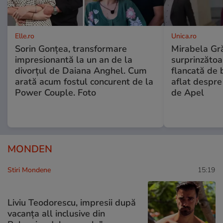
Elle.ro
Unica.ro
Sorin Gonțea, transformare
Mirabela Gră
impresionantă la un an de la
surprinzătoar
divorțul de Daiana Anghel. Cum
flancată de 
arată acum fostul concurent de la
aflat despre
Power Couple. Foto
de Apel
MONDEN
Stiri Mondene
15:19
Liviu Teodorescu, impresii după
vacanța all inclusive din