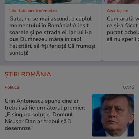
Libertateapentrufemei.ro
Avantaje.ro
Gata, nu se mai ascund, e cuplul
Cum arată v
momentului în România! A ieșit
ce și-a făcut
soarele și pe strada ei, iar lui i-a
purtat ochel
pus Dumnezeu mâna în cap!
să nu sperii c
Felicitări, să fiți fericiți! Că frumoși
sunteți!
ȘTIRI ROMÂNIA
Politică
07:46
Crin Antonescu spune cine ar
trebui să fie următorul premier:
„E singura soluție. Domnul
Nicușor Dan ar trebui să îl
desemnze”