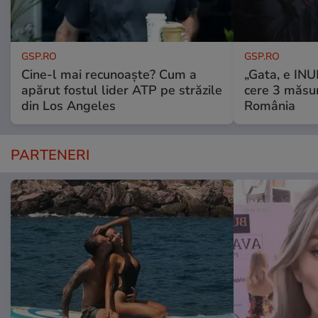
GSP.RO
GSP.RO
Cine-l mai recunoaște? Cum a
„Gata, e IN
apărut fostul lider ATP pe străzile
cere 3 măsu
din Los Angeles
România
PARTENERI