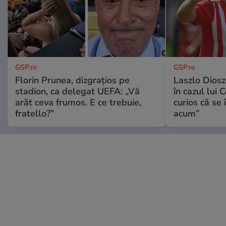
GSP.ro
GSP.ro
Florin Prunea, dizgrațios pe
Laszlo Diosz
stadion, ca delegat UEFA: „Vă
în cazul lui 
arăt ceva frumos. E ce trebuie,
curios că se
fratello?”
acum”