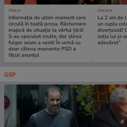
Viva.ro
Unica.ro
Informația de ultim moment care
La 2 ani de 
circulă în toată presa. Răsturnare
un cuplu ce
majoră de situație la vârful țării!
divorțează! C
S-au speculat multe, dar știrea
soția lui și-
fulger acum a venit! În urmă cu
adevărat”
doar câteva momente PSD a
făcut anunțul
GSP