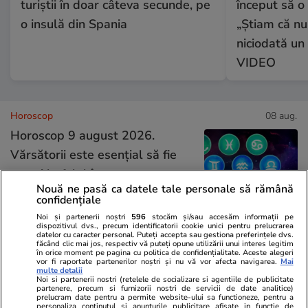
turiștii în doar câteva secunde, pe
început să o 
o insulă din Spania
„Știam că nu
niciodată un 
VIDEO
Horoscop
08 aug.
Horoscop 9 august 2026.
Vărsătorii este esențial să fie
atenți la felul în care se
Nouă ne pasă ca datele tale personale să rămână
exprimă față de oricine, în
confidențiale
special față de partenerul de
Noi și partenerii noștri
596
stocăm și/sau accesăm informații pe
dispozitivul dvs., precum identificatorii cookie unici pentru prelucrarea
cuplu
datelor cu caracter personal. Puteți accepta sau gestiona preferințele dvs.
făcând clic mai jos, respectiv vă puteți opune utilizării unui interes legitim
în orice moment pe pagina cu politica de confidențialitate. Aceste alegeri
vor fi raportate partenerilor noștri și nu vă vor afecta navigarea.
Mai
multe detalii
Bani și Afaceri
03 aug.
Noi si partenerii nostri (retelele de socializare si agentiile de publicitate
partenere, precum si furnizorii nostri de servicii de date analitice)
prelucram date pentru a permite website-ului sa functioneze, pentru a
personaliza continutul si anunturile publicitare afisate in functie de