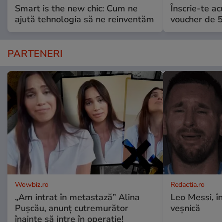
Smart is the new chic: Cum ne
Înscrie-te ac
ajută tehnologia să ne reinventăm
voucher de 5
PARTENERI
Wowbiz.ro
Redactia.ro
„Am intrat în metastază” Alina
Leo Messi, î
Pușcău, anunț cutremurător
veșnică
înainte să intre în operație!