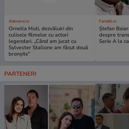
Adevarul.ro
Fanatik.ro
Ornella Muti, dezvăluiri din
Ștefan Baiar
culisele filmelor cu actori
despre trans
legendari. „Când am jucat cu
Serie A la ca
Sylvester Stallone am făcut două
bronșite”
PARTENERI