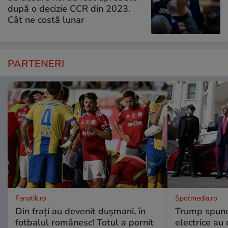
după o decizie CCR din 2023.
Cât ne costă lunar
PARTENERI
Fanatik.ro
Spotmedia.ro
Din frați au devenit dușmani, în
Trump spune 
fotbalul românesc! Totul a pornit
electrice au 