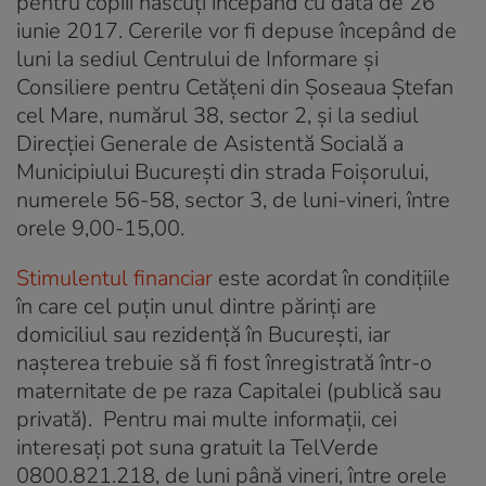
pentru copiii născuţi începând cu data de 26
iunie 2017. Cererile vor fi depuse începând de
luni la sediul Centrului de Informare şi
Consiliere pentru Cetăţeni din Şoseaua Ştefan
cel Mare, numărul 38, sector 2, şi la sediul
Direcţiei Generale de Asistentă Socială a
Municipiului Bucureşti din strada Foişorului,
numerele 56-58, sector 3, de luni-vineri, între
orele 9,00-15,00.
Stimulentul financiar
este acordat în condiţiile
în care cel puţin unul dintre părinţi are
domiciliul sau rezidenţă în Bucureşti, iar
naşterea trebuie să fi fost înregistrată într-o
maternitate de pe raza Capitalei (publică sau
privată). Pentru mai multe informaţii, cei
interesaţi pot suna gratuit la TelVerde
0800.821.218, de luni până vineri, între orele