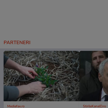
PARTENERI
Mediafax.ro
StirileKanalD.ro