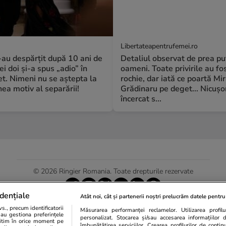
Libertateapentrufemei.ro
S-au despărțit după 10 ani de
Detaliul observat de prea pu
ei doi și-a spus „adio” în
oameni. Toate privirile au fos
t. Nimeni nu se aștepta la
rochie, dar iată ce poartă Mi
a motiv al separării!
Grădinaru pe deget... Nicușo
încercat s...
© 2026 Ringier Romania. Toate drepturile rezervate
dențiale
Atât noi, cât și partenerii noștri prelucrăm datele pentru 
., precum identificatorii
Măsurarea performanței reclamelor. Utilizarea profilur
Actualizare preferințe cookies
sau gestiona preferințele
personalizat. Stocarea și/sau accesarea informațiilor 
egitim în orice moment pe
îmbunătățirea serviciilor. Crearea profilurilor de conținut