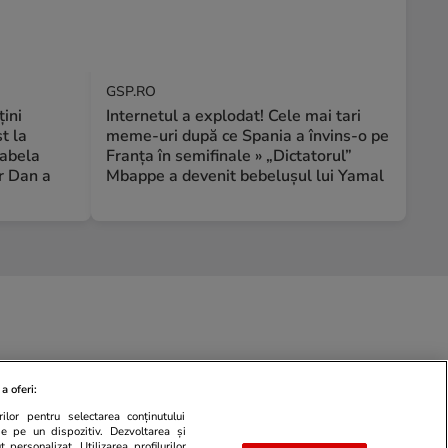
GSP.RO
țini
Internetul a explodat! Cele mai tari
t la
meme-uri după ce Spania a învins-o pe
rabela
Franța în semifinale » „Dictatorul”
r Dan a
Mbappe a devenit bebelușul lui Yamal
a oferi:
ilor pentru selectarea conținutului
de pe un dispozitiv. Dezvoltarea și
 personalizat. Utilizarea profilurilor