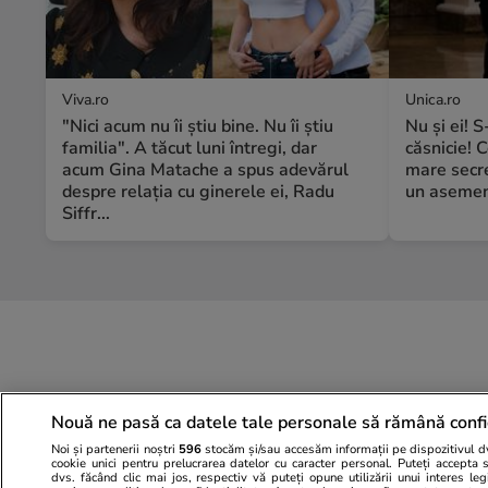
Viva.ro
Unica.ro
"Nici acum nu îi știu bine. Nu îi știu
Nu și ei! 
familia". A tăcut luni întregi, dar
căsnicie! C
acum Gina Matache a spus adevărul
mare secre
despre relația cu ginerele ei, Radu
un asemene
Siffr...
Nouă ne pasă ca datele tale personale să rămână confi
Noi și partenerii noștri
596
stocăm și/sau accesăm informații pe dispozitivul dvs
cookie unici pentru prelucrarea datelor cu caracter personal. Puteți accepta 
dvs. făcând clic mai jos, respectiv vă puteți opune utilizării unui interes l