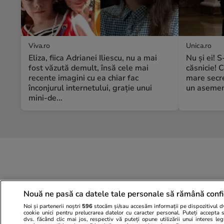
Viva.ro
Unica.ro
Eliza, fiica Adrianei Iliescu, nu a mai
Nu și ei! 
fost văzută demult, însă cele mai
căsnicie! C
recente imagini cu ea chiar fac
mare secre
înconjurul internetului, grație unui
un asemene
mini-de...
Nouă ne pasă ca datele tale personale să rămână confi
Noi și partenerii noștri
596
stocăm și/sau accesăm informații pe dispozitivul dvs
cookie unici pentru prelucrarea datelor cu caracter personal. Puteți accepta 
dvs. făcând clic mai jos, respectiv vă puteți opune utilizării unui interes l