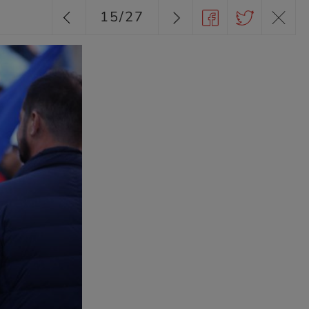
15
/
27