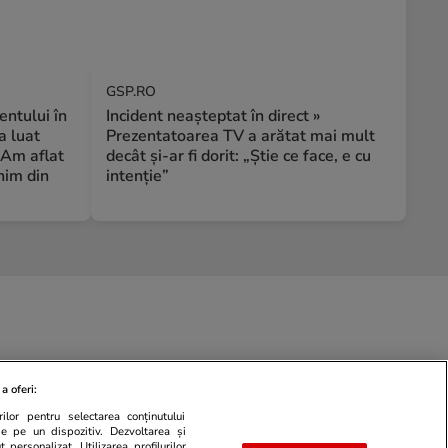
GSP.RO
ntului în
Incident neașteptat în direct »
a luat
Prezentatoarea TV a arătat mai mult
 Am aflat
decât și-ar fi dorit: „Știe ce face, e cu
nim din
intenție”
a oferi:
ilor pentru selectarea conținutului
de pe un dispozitiv. Dezvoltarea și
 personalizat. Utilizarea profilurilor