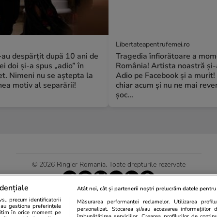
Libertateapentrufemei.ro
S-au despărțit după 10 ani de
Tragedia înfiorătoare a mome
ei doi și-a spus „adio” în
România! Artista noastră și-
t. Nimeni nu se aștepta la
Adio pe Facebook și a murit!
a motiv al separării!
chiar acum și nu ne mai reve
șoc...
© 2026 Ringier Romania. Toate drepturile rezervate
dențiale
Atât noi, cât și partenerii noștri prelucrăm datele pentru 
., precum identificatorii
Măsurarea performanței reclamelor. Utilizarea profilur
Actualizare preferințe cookies
sau gestiona preferințele
personalizat. Stocarea și/sau accesarea informațiilor 
egitim în orice moment pe
îmbunătățirea serviciilor. Crearea profilurilor de conținut