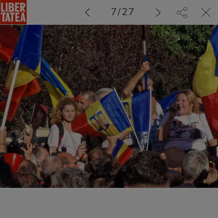
7
/
27