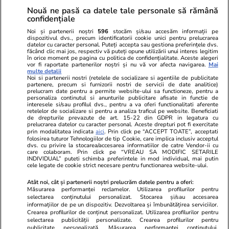
Nouă ne pasă ca datele tale personale să rămână
confidențiale
Noi și partenerii noștri
596
stocăm și/sau accesăm informații pe
dispozitivul dvs., precum identificatorii cookie unici pentru prelucrarea
datelor cu caracter personal. Puteți accepta sau gestiona preferințele dvs.
făcând clic mai jos, respectiv vă puteți opune utilizării unui interes legitim
în orice moment pe pagina cu politica de confidențialitate. Aceste alegeri
vor fi raportate partenerilor noștri și nu vă vor afecta navigarea.
Mai
multe detalii
Noi si partenerii nostri (retelele de socializare si agentiile de publicitate
partenere, precum si furnizorii nostri de servicii de date analitice)
prelucram date pentru a permite website-ului sa functioneze, pentru a
personaliza continutul si anunturile publicitare afisate in functie de
interesele si/sau profilul dvs., pentru a va oferi functionalitati aferente
retelelor de socializare si pentru a analiza traficul pe website. Beneficiati
de drepturile prevazute de art. 15-22 din GDPR in legatura cu
prelucrarea datelor cu caracter personal. Aceste drepturi pot fi exercitate
Viva.ro
Unica.ro
prin modalitatea indicata
aici
. Prin click pe “ACCEPT TOATE”, acceptati
folosirea tuturor Tehnologiilor de tip Cookie, care implica inclusiv acceptul
Ce s-a aflat despre prima soție a lui Claudiu
Nu și ei! S-au de
dvs. cu privire la stocarea/accesarea informatiilor de catre Vendor-ii cu
Manda i-a suprins pe toți! Dar mai ales gestul
căsnicie! Cei doi
care colaboram. Prin click pe “VREAU SA MODIFIC SETARILE
făcut de Olguța pentru mama copilului
secret. Nimeni n
INDIVIDUAL” puteti schimba preferintele in mod individual, mai putin
cele legate de cookie strict necesare pentru functionarea website-ului.
soțului e chiar cir...
motiv al separării
Atât noi, cât și partenerii noștri prelucrăm datele pentru a oferi:
Măsurarea performanței reclamelor. Utilizarea profilurilor pentru
selectarea conținutului personalizat. Stocarea și/sau accesarea
© 2026 Ringier Romania. Toate drepturile rezervate
informațiilor de pe un dispozitiv. Dezvoltarea și îmbunătățirea serviciilor.
Crearea profilurilor de conținut personalizat. Utilizarea profilurilor pentru
selectarea publicității personalizate. Crearea profilurilor pentru
publicitate personalizată. Măsurarea performanței conținutului.