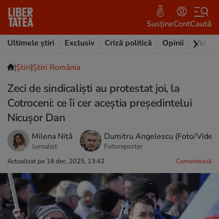
Susține
Cont
Caută
Ultimele știri
Exclusiv
Criză politică
Opinii
Video
|
Ştiri
|
Știri România
Zeci de sindicaliști au protestat joi, la
Cotroceni: ce îi cer aceștia președintelui
Nicușor Dan
Milena Niță
Dumitru Angelescu (Foto/Video
Jurnalist
Fotoreporter
Actualizat pe 18 dec. 2025, 13:42
Comentează