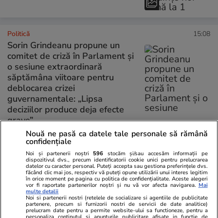
Politică
15:08
Sorin Grindeanu propune un
comitet de criză în Parlament și
o sesiune extraordinară
săptămâna viitoare pentru
deblocarea crizei
guvernamentale: „Lipsa
deciziilor produce deja efecte
grave”
Nouă ne pasă ca datele tale personale să rămână
confidențiale
PARTENERI
Noi și partenerii noștri
596
stocăm și/sau accesăm informații pe
dispozitivul dvs., precum identificatorii cookie unici pentru prelucrarea
datelor cu caracter personal. Puteți accepta sau gestiona preferințele dvs.
făcând clic mai jos, respectiv vă puteți opune utilizării unui interes legitim
în orice moment pe pagina cu politica de confidențialitate. Aceste alegeri
vor fi raportate partenerilor noștri și nu vă vor afecta navigarea.
Mai
multe detalii
Noi si partenerii nostri (retelele de socializare si agentiile de publicitate
partenere, precum si furnizorii nostri de servicii de date analitice)
prelucram date pentru a permite website-ului sa functioneze, pentru a
personaliza continutul si anunturile publicitare afisate in functie de