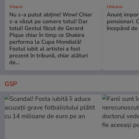
Viva.ro
Unica.ro
Nu s-a putut abține! Wow! Chiar
Anunț impor
s-a văzut pe camere totul! Dar
pensionari. 
totul! Gestul făcut de Gerard
începând de 
Pique chiar în timp ce Shakira
performa la Cupa Mondială!
Fostul iubit al artistei a fost
prezent în tribună, chiar alături
de...
GSP