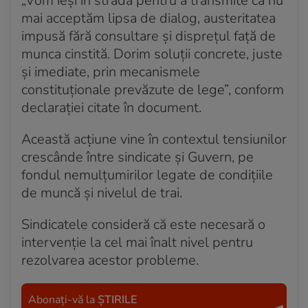
„Vom ieşi în stradă pentru a transmite că nu
mai acceptăm lipsa de dialog, austeritatea
impusă fără consultare şi dispreţul faţă de
munca cinstită. Dorim soluţii concrete, juste
şi imediate, prin mecanismele
constituţionale prevăzute de lege”, conform
declarației citate în document.
Această acțiune vine în contextul tensiunilor
crescânde între sindicate și Guvern, pe
fondul nemulțumirilor legate de condițiile
de muncă și nivelul de trai.
Sindicatele consideră că este necesară o
intervenție la cel mai înalt nivel pentru
rezolvarea acestor probleme.
Abonați-vă la
ȘTIRILE