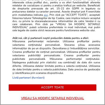
interesele si/sau profilul dvs., pentru a va oferi functionalitati aferente
retelelor de socializare si pentru a analiza traficul pe website. Beneficiati
de drepturile prevazute de art. 15-22 din GDPR in legatura cu
prelucrarea datelor cu caracter personal. Aceste drepturi pot fi exercitate
prin modalitatea indicata
aici
. Prin click pe “ACCEPT TOATE”, acceptati
folosirea tuturor Tehnologiilor de tip Cookie, care implica inclusiv acceptul
dvs. cu privire la stocarea/accesarea informatiilor de catre Vendor-ii cu
care colaboram. Prin click pe “VREAU SA MODIFIC SETARILE
INDIVIDUAL” puteti schimba preferintele in mod individual, mai putin
Adevarul.ro
Fanatik.ro
cele legate de cookie strict necesare pentru functionarea website-ului.
Sanitas avertizează: Noua lege a
Ce o așteapt
Atât noi, cât și partenerii noștri prelucrăm datele pentru a oferi:
salarizării taie sporuri și riscă să
Universitate
Măsurarea performanței reclamelor. Utilizarea profilurilor pentru
selectarea conținutului personalizat. Stocarea și/sau accesarea
readucă exodul medicilor
ce Levski e 
informațiilor de pe un dispozitiv. Dezvoltarea și îmbunătățirea serviciilor.
la atmosfera
Crearea profilurilor de conținut personalizat. Utilizarea profilurilor pentru
selectarea publicității personalizate. Crearea profilurilor pentru
fanatici la 
publicitate personalizată. Măsurarea performanței conținutului.
şi foamea d
Înțelegerea publicului prin statistici sau combinații de date din surse
diferite. Utilizarea datelor limitate pentru a selecta conținutul. Utilizarea
de date limitate pentru a selecta publicitatea. Date precise de geolocație
și identificarea prin scanarea dispozitivului.
PARTENERI
Listă parteneri (furnizori)
ACCEPT TOATE
VREAU SA MODIFIC SETARILE INDIVIDUAL