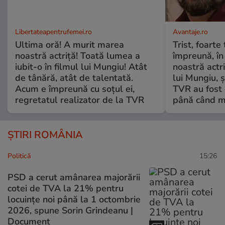
Libertateapentrufemei.ro
Avantaje.ro
Ultima oră! A murit marea
Trist, foarte
noastră actriță! Toată lumea a
împreună, în
iubit-o în filmul lui Mungiu! Atât
noastră actri
de tânără, atât de talentată.
lui Mungiu, ș
Acum e împreună cu soțul ei,
TVR au fost 
regretatul realizator de la TVR
până când mo
ȘTIRI ROMÂNIA
Politică
15:26
PSD a cerut amânarea majorării
cotei de TVA la 21% pentru
locuințe noi până la 1 octombrie
2026, spune Sorin Grindeanu |
Document