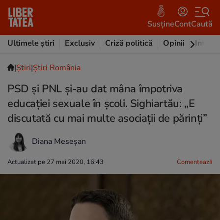
Susține
Cont
Caută
Ultimele știri
Exclusiv
Criză politică
Opinii
Intervi
|
Ştiri
|
Știri România
PSD și PNL și-au dat mâna împotriva
educației sexuale în școli. Sighiartău: „E
discutată cu mai multe asociații de părinți”
Diana Meseșan
Actualizat pe 27 mai 2020, 16:43
Comentează