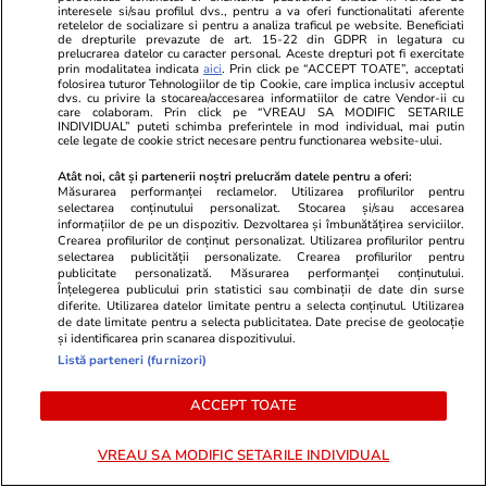
interesele si/sau profilul dvs., pentru a va oferi functionalitati aferente
retelelor de socializare si pentru a analiza traficul pe website. Beneficiati
de drepturile prevazute de art. 15-22 din GDPR in legatura cu
prelucrarea datelor cu caracter personal. Aceste drepturi pot fi exercitate
prin modalitatea indicata
aici
. Prin click pe “ACCEPT TOATE”, acceptati
folosirea tuturor Tehnologiilor de tip Cookie, care implica inclusiv acceptul
dvs. cu privire la stocarea/accesarea informatiilor de catre Vendor-ii cu
care colaboram. Prin click pe “VREAU SA MODIFIC SETARILE
Sorin Rîndașu despre Centrala Nucleară de la
INDIVIDUAL” puteti schimba preferintele in mod individual, mai putin
cele legate de cookie strict necesare pentru functionarea website-ului.
Cernavodă, în condițiile în care Dunărea a secat:
„Sunt două săptămâni în care trebuie găsite
Atât noi, cât și partenerii noștri prelucrăm datele pentru a oferi:
soluții”
Măsurarea performanței reclamelor. Utilizarea profilurilor pentru
selectarea conținutului personalizat. Stocarea și/sau accesarea
informațiilor de pe un dispozitiv. Dezvoltarea și îmbunătățirea serviciilor.
Crearea profilurilor de conținut personalizat. Utilizarea profilurilor pentru
selectarea publicității personalizate. Crearea profilurilor pentru
publicitate personalizată. Măsurarea performanței conținutului.
Share
Comentează
Înțelegerea publicului prin statistici sau combinații de date din surse
diferite. Utilizarea datelor limitate pentru a selecta conținutul. Utilizarea
de date limitate pentru a selecta publicitatea. Date precise de geolocație
și identificarea prin scanarea dispozitivului.
Abonați-vă la canalul Libertatea de WhatsApp pentru
Listă parteneri (furnizori)
a fi la curent cu ultimele informații
ACCEPT TOATE
VREAU SA MODIFIC SETARILE INDIVIDUAL