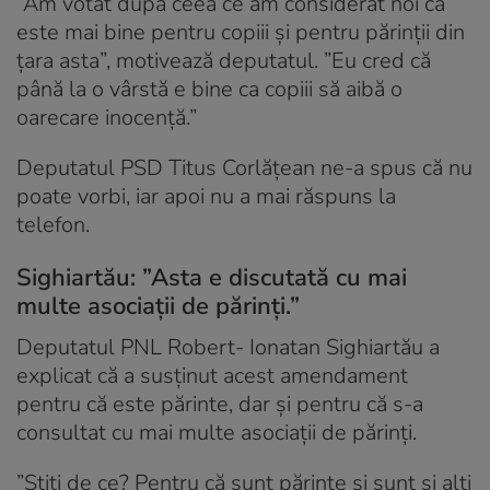
”Am votat după ceea ce am considerat noi că
este mai bine pentru copiii și pentru părinții din
țara asta”, motivează deputatul. ”Eu cred că
până la o vârstă e bine ca copiii să aibă o
oarecare inocență.”
Deputatul PSD Titus Corlățean ne-a spus că nu
poate vorbi, iar apoi nu a mai răspuns la
telefon.
Sighiartău: ”Asta e discutată cu mai
multe asociații de părinți.”
Deputatul PNL Robert- Ionatan Sighiartău a
explicat că a susținut acest amendament
pentru că este părinte, dar și pentru că s-a
consultat cu mai multe asociații de părinți.
”Știți de ce? Pentru că sunt părinte și sunt și alți