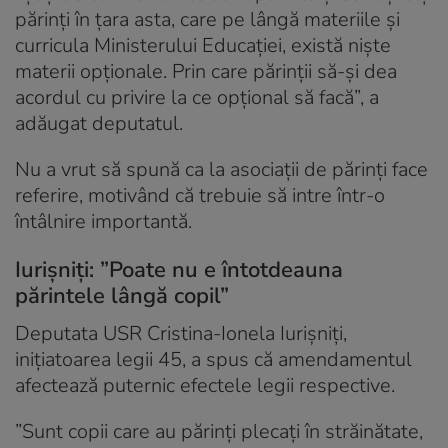
părinți în țara asta, care pe lângă materiile și
curricula Ministerului Educației, există niște
materii opționale. Prin care părinții să-și dea
acordul cu privire la ce opțional să facă”, a
adăugat deputatul.
Nu a vrut să spună ca la asociații de părinți face
referire, motivând că trebuie să intre într-o
întâlnire importantă.
Iurișniți: ”Poate nu e întotdeauna
părintele lângă copil”
Deputata USR Cristina-Ionela Iurișniți,
inițiatoarea legii 45, a spus că amendamentul
afectează puternic efectele legii respective.
”Sunt copii care au părinți plecați în străinătate,