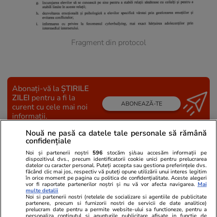
Fragment din protocol
Abonați-vă la
ȘTIRILE
ZILEI
pentru a fi la
ABONEAZĂ-TE
curent cu cele mai noi
informații.
Nouă ne pasă ca datele tale personale să rămână
confidențiale
URMĂREȘTE CEL MAI NOU VIDEO
Noi și partenerii noștri
596
stocăm și/sau accesăm informații pe
dispozitivul dvs., precum identificatorii cookie unici pentru prelucrarea
datelor cu caracter personal. Puteți accepta sau gestiona preferințele dvs.
făcând clic mai jos, respectiv vă puteți opune utilizării unui interes legitim
în orice moment pe pagina cu politica de confidențialitate. Aceste alegeri
vor fi raportate partenerilor noștri și nu vă vor afecta navigarea.
Mai
multe detalii
Noi si partenerii nostri (retelele de socializare si agentiile de publicitate
partenere, precum si furnizorii nostri de servicii de date analitice)
prelucram date pentru a permite website-ului sa functioneze, pentru a
personaliza continutul si anunturile publicitare afisate in functie de