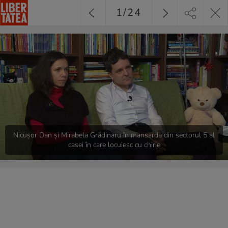
1
/
24
Nicușor Dan și Mirabela Grădinaru în mansarda din sectorul 5 al
casei în care locuiesc cu chirie