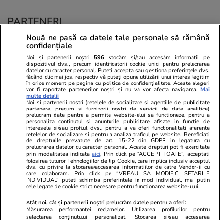
PARTENERI
Nouă ne pasă ca datele tale personale să rămână
confidențiale
Noi și partenerii noștri
596
stocăm și/sau accesăm informații pe
dispozitivul dvs., precum identificatorii cookie unici pentru prelucrarea
datelor cu caracter personal. Puteți accepta sau gestiona preferințele dvs.
făcând clic mai jos, respectiv vă puteți opune utilizării unui interes legitim
în orice moment pe pagina cu politica de confidențialitate. Aceste alegeri
vor fi raportate partenerilor noștri și nu vă vor afecta navigarea.
Mai
multe detalii
Noi si partenerii nostri (retelele de socializare si agentiile de publicitate
partenere, precum si furnizorii nostri de servicii de date analitice)
prelucram date pentru a permite website-ului sa functioneze, pentru a
personaliza continutul si anunturile publicitare afisate in functie de
interesele si/sau profilul dvs., pentru a va oferi functionalitati aferente
retelelor de socializare si pentru a analiza traficul pe website. Beneficiati
de drepturile prevazute de art. 15-22 din GDPR in legatura cu
prelucrarea datelor cu caracter personal. Aceste drepturi pot fi exercitate
Viva.ro
Unica.ro
prin modalitatea indicata
aici
. Prin click pe “ACCEPT TOATE”, acceptati
folosirea tuturor Tehnologiilor de tip Cookie, care implica inclusiv acceptul
"Nici acum nu îi știu bine. Nu îi știu familia".
Nu și ei! S-au de
dvs. cu privire la stocarea/accesarea informatiilor de catre Vendor-ii cu
A tăcut luni întregi, dar acum Gina Matache a
căsnicie! Cei doi
care colaboram. Prin click pe “VREAU SA MODIFIC SETARILE
spus adevărul despre relația cu ginerele ei,
secret. Nimeni n
INDIVIDUAL” puteti schimba preferintele in mod individual, mai putin
cele legate de cookie strict necesare pentru functionarea website-ului.
Radu Siffr...
motiv al separării
Atât noi, cât și partenerii noștri prelucrăm datele pentru a oferi:
Măsurarea performanței reclamelor. Utilizarea profilurilor pentru
selectarea conținutului personalizat. Stocarea și/sau accesarea