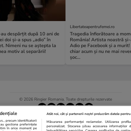
Libertateapentrufemei.ro
S-au despărțit după 10 ani de
Tragedia înfiorătoare a mome
ei doi și-a spus „adio” în
România! Artista noastră și-
t. Nimeni nu se aștepta la
Adio pe Facebook și a murit!
a motiv al separării!
chiar acum și nu ne mai reve
șoc...
© 2026 Ringier Romania. Toate drepturile rezervate
dențiale
Atât noi, cât și partenerii noștri prelucrăm datele pentru 
., precum identificatorii
Măsurarea performanței reclamelor. Utilizarea profilur
Actualizare preferințe cookies
sau gestiona preferințele
personalizat. Stocarea și/sau accesarea informațiilor 
egitim în orice moment pe
îmbunătățirea serviciilor. Crearea profilurilor de conținut