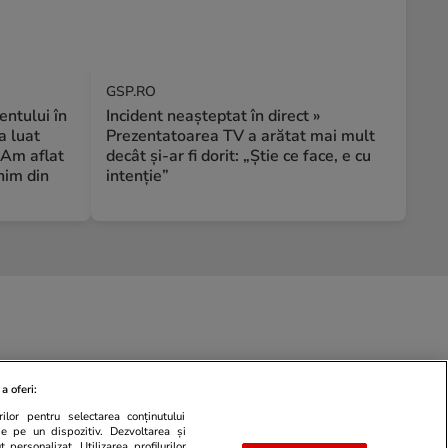
GSP.RO
ntului în
Incident neașteptat în direct »
a luat
Prezentatoarea TV a arătat mai mult
 Am aflat
decât și-ar fi dorit: „Știe ce face, e cu
nim din
intenție”
a oferi:
ilor pentru selectarea conținutului
de pe un dispozitiv. Dezvoltarea și
 personalizat. Utilizarea profilurilor