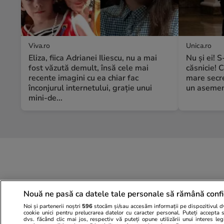
Viva.ro
Unica.ro
Eliza, fiica Adrianei Iliescu, nu a mai
Nu și ei! 
fost văzută demult, însă cele mai
căsnicie! C
recente imagini cu ea chiar fac
mare secre
înconjurul internetului, grație unui
un asemene
mini-de...
Nouă ne pasă ca datele tale personale să rămână confi
Noi și partenerii noștri
596
stocăm și/sau accesăm informații pe dispozitivul dvs
cookie unici pentru prelucrarea datelor cu caracter personal. Puteți accepta 
dvs. făcând clic mai jos, respectiv vă puteți opune utilizării unui interes l