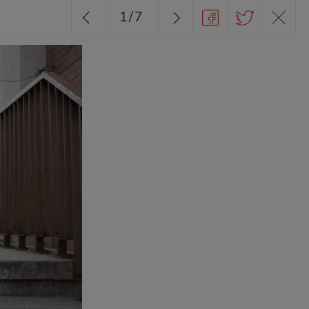
1
/
7