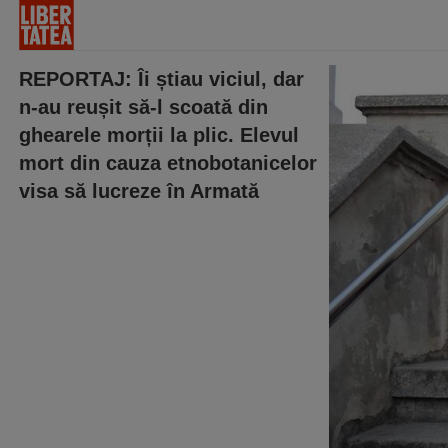
REPORTAJ: Îi știau viciul, dar
n-au reușit să-l scoată din
ghearele morții la plic. Elevul
mort din cauza etnobotanicelor
visa să lucreze în Armată