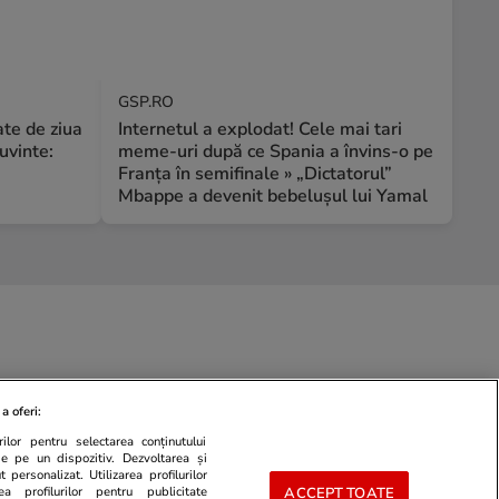
GSP.RO
te de ziua
Internetul a explodat! Cele mai tari
uvinte:
meme-uri după ce Spania a învins-o pe
Franța în semifinale » „Dictatorul”
Mbappe a devenit bebelușul lui Yamal
a oferi:
ilor pentru selectarea conținutului
de pe un dispozitiv. Dezvoltarea și
 personalizat. Utilizarea profilurilor
ea profilurilor pentru publicitate
ACCEPT TOATE