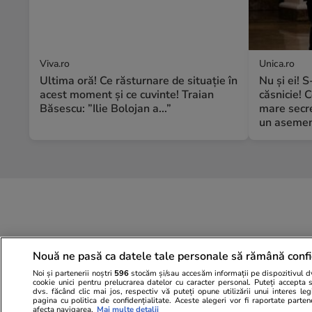
Viva.ro
Unica.ro
Ultima oră! Ce răsturnare de situație în
Nu și ei! 
acest moment și ce cuvinte! Traian
căsnicie! C
Băsescu: ”Ilie Bolojan a...”
mare secre
un asemene
Nouă ne pasă ca datele tale personale să rămână confi
Noi și partenerii noștri
596
stocăm și/sau accesăm informații pe dispozitivul dvs
cookie unici pentru prelucrarea datelor cu caracter personal. Puteți accepta 
dvs. făcând clic mai jos, respectiv vă puteți opune utilizării unui interes l
pagina cu politica de confidențialitate. Aceste alegeri vor fi raportate parten
afecta navigarea.
Mai multe detalii