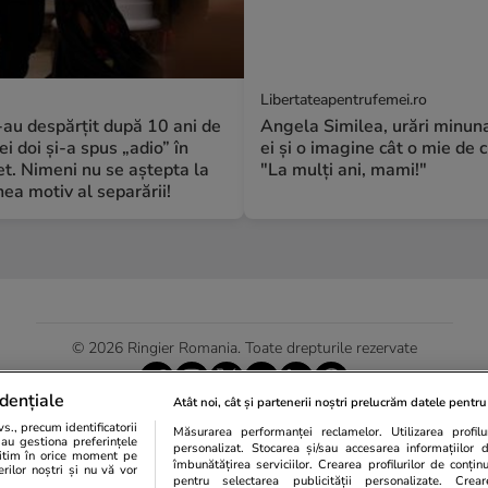
Libertateapentrufemei.ro
S-au despărțit după 10 ani de
Angela Similea, urări minuna
ei doi și-a spus „adio” în
ei și o imagine cât o mie de c
t. Nimeni nu se aștepta la
"La mulți ani, mami!"
a motiv al separării!
© 2026 Ringier Romania. Toate drepturile rezervate
dențiale
Atât noi, cât și partenerii noștri prelucrăm datele pentru 
., precum identificatorii
Măsurarea performanței reclamelor. Utilizarea profilur
Actualizare preferințe cookies
sau gestiona preferințele
personalizat. Stocarea și/sau accesarea informațiilor 
egitim în orice moment pe
îmbunătățirea serviciilor. Crearea profilurilor de conținut
erilor noștri și nu vă vor
pentru selectarea publicității personalizate. Crear