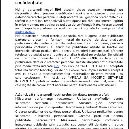
confidențiale
Noi și partenerii noștri
596
stocăm și/sau accesăm informații pe
dispozitivul dvs., precum identificatorii cookie unici pentru prelucrarea
datelor cu caracter personal. Puteți accepta sau gestiona preferințele dvs.
făcând clic mai jos, respectiv vă puteți opune utilizării unui interes legitim
în orice moment pe pagina cu politica de confidențialitate. Aceste alegeri
vor fi raportate partenerilor noștri și nu vă vor afecta navigarea.
Mai
multe detalii
Noi si partenerii nostri (retelele de socializare si agentiile de publicitate
partenere, precum si furnizorii nostri de servicii de date analitice)
prelucram date pentru a permite website-ului sa functioneze, pentru a
personaliza continutul si anunturile publicitare afisate in functie de
interesele si/sau profilul dvs., pentru a va oferi functionalitati aferente
retelelor de socializare si pentru a analiza traficul pe website. Beneficiati
de drepturile prevazute de art. 15-22 din GDPR in legatura cu
prelucrarea datelor cu caracter personal. Aceste drepturi pot fi exercitate
Viva.ro
Unica.ro
prin modalitatea indicata
aici
. Prin click pe “ACCEPT TOATE”, acceptati
folosirea tuturor Tehnologiilor de tip Cookie, care implica inclusiv acceptul
"Nici acum nu îi știu bine. Nu îi știu familia".
Nu și ei! S-au de
dvs. cu privire la stocarea/accesarea informatiilor de catre Vendor-ii cu
A tăcut luni întregi, dar acum Gina Matache a
căsnicie! Cei doi
care colaboram. Prin click pe “VREAU SA MODIFIC SETARILE
spus adevărul despre relația cu ginerele ei,
secret. Nimeni n
INDIVIDUAL” puteti schimba preferintele in mod individual, mai putin
cele legate de cookie strict necesare pentru functionarea website-ului.
Radu Siffr...
motiv al separării
Atât noi, cât și partenerii noștri prelucrăm datele pentru a oferi:
Măsurarea performanței reclamelor. Utilizarea profilurilor pentru
selectarea conținutului personalizat. Stocarea și/sau accesarea
© 2026 Ringier Romania. Toate drepturile rezervate
informațiilor de pe un dispozitiv. Dezvoltarea și îmbunătățirea serviciilor.
Crearea profilurilor de conținut personalizat. Utilizarea profilurilor pentru
selectarea publicității personalizate. Crearea profilurilor pentru
publicitate personalizată. Măsurarea performanței conținutului.
Înțelegerea publicului prin statistici sau combinații de date din surse
diferite. Utilizarea datelor limitate pentru a selecta conținutul. Utilizarea