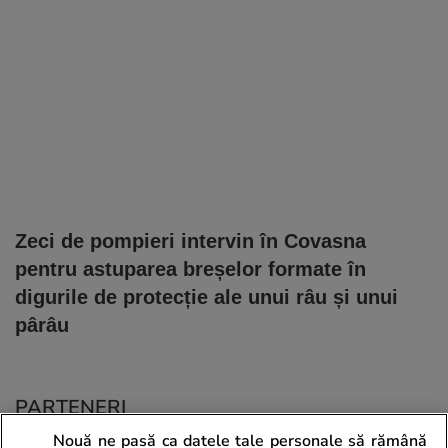
Zeci de pompieri intervin în Covasna
pentru astuparea breșelor formate în
digurile de protecție ale unui râu și unui
pârâu
PARTENERI
Nouă ne pasă ca datele tale personale să rămână