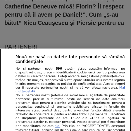
Catherine Deneuve mică! Florin? Îl respect
pentru că îl avem pe Daniel!”. Cum „s-au
bătut” Nicu Ceaușescu și Piersic pentru ea
PARTENERI
Nouă ne pasă ca datele tale personale să rămână
confidențiale
Noi și partenerii noștri
596
stocăm și/sau accesăm informații pe
dispozitivul dvs., precum identificatorii cookie unici pentru prelucrarea
datelor cu caracter personal. Puteți accepta sau gestiona preferințele dvs.
făcând clic mai jos, respectiv vă puteți opune utilizării unui interes legitim
în orice moment pe pagina cu politica de confidențialitate. Aceste alegeri
vor fi raportate partenerilor noștri și nu vă vor afecta navigarea.
Mai
multe detalii
Noi si partenerii nostri (retelele de socializare si agentiile de publicitate
partenere, precum si furnizorii nostri de servicii de date analitice)
prelucram date pentru a permite website-ului sa functioneze, pentru a
personaliza continutul si anunturile publicitare afisate in functie de
interesele si/sau profilul dvs., pentru a va oferi functionalitati aferente
retelelor de socializare si pentru a analiza traficul pe website. Beneficiati
de drepturile prevazute de art. 15-22 din GDPR in legatura cu
prelucrarea datelor cu caracter personal. Aceste drepturi pot fi exercitate
Viva.ro
Unica.ro
prin modalitatea indicata
aici
. Prin click pe “ACCEPT TOATE”, acceptati
folosirea tuturor Tehnologiilor de tip Cookie, care implica inclusiv acceptul
Ce s-a aflat despre prima soție a lui Claudiu
Nu și ei! S-au de