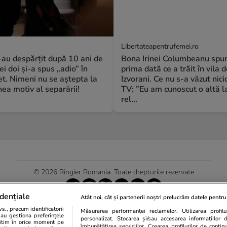
Libertateapentrufemei.ro
S-au despărțit după 10 ani de
Bona Irinei Columbeanu spu
ei doi și-a spus „adio” în
prima dată ce a trăit în vila d
t. Nimeni nu se aștepta la
Izvorani. Ce nu s-a văzut nici
a motiv al separării!
TV: ”Eu am cunoscut o altă l
rel...
© 2026 Ringier Romania. Toate drepturile rezervate
dențiale
Atât noi, cât și partenerii noștri prelucrăm datele pentru 
., precum identificatorii
Măsurarea performanței reclamelor. Utilizarea profilur
Actualizare preferințe cookies
sau gestiona preferințele
personalizat. Stocarea și/sau accesarea informațiilor 
egitim în orice moment pe
îmbunătățirea serviciilor. Crearea profilurilor de conținut