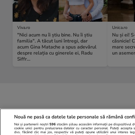
Viva.ro
Unica.ro
"Nici acum nu îi știu bine. Nu îi știu
Nu și ei! 
familia". A tăcut luni întregi, dar
căsnicie! C
acum Gina Matache a spus adevărul
mare secre
despre relația cu ginerele ei, Radu
un asemene
Siffr...
Nouă ne pasă ca datele tale personale să rămână confi
Noi și partenerii noștri
596
stocăm și/sau accesăm informații pe dispozitivul dvs
cookie unici pentru prelucrarea datelor cu caracter personal. Puteți accepta 
dvs. făcând clic mai jos, respectiv vă puteți opune utilizării unui interes l