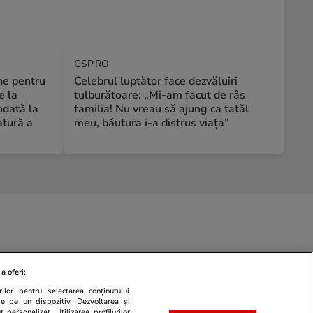
GSP.RO
ne pentru
Celebrul luptător face dezvăluiri
e la
tulburătoare: „Mi-am făcut de râs
odată la
familia! Nu vreau să ajung ca tatăl
atură a
meu, băutura i-a distrus viața”
a oferi:
ilor pentru selectarea conținutului
de pe un dispozitiv. Dezvoltarea și
 personalizat. Utilizarea profilurilor