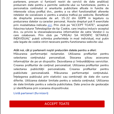
partenere, precum si furnizorii nostri de servicii de date analitice)
prelucram date pentru a permite website-ului sa functioneze, pentru a
personaliza continutul si anunturile publicitare afisate in functie de
interesele si/sau profilul dvs., pentru a va oferi functionalitati aferente
retelelor de socializare si pentru a analiza traficul pe website. Beneficiati
de drepturile prevazute de art. 15-22 din GDPR in legatura cu
prelucrarea datelor cu caracter personal. Aceste drepturi pot fi exercitate
Viva.ro
Unica.ro
prin modalitatea indicata
aici
. Prin click pe “ACCEPT TOATE”, acceptati
folosirea tuturor Tehnologiilor de tip Cookie, care implica inclusiv acceptul
"Nici acum nu îi știu bine. Nu îi știu familia".
Nu și ei! S-au de
dvs. cu privire la stocarea/accesarea informatiilor de catre Vendor-ii cu
A tăcut luni întregi, dar acum Gina Matache a
căsnicie! Cei doi
care colaboram. Prin click pe “VREAU SA MODIFIC SETARILE
spus adevărul despre relația cu ginerele ei,
secret. Nimeni n
INDIVIDUAL” puteti schimba preferintele in mod individual, mai putin
cele legate de cookie strict necesare pentru functionarea website-ului.
Radu Siffr...
motiv al separării
Atât noi, cât și partenerii noștri prelucrăm datele pentru a oferi:
Măsurarea performanței reclamelor. Utilizarea profilurilor pentru
selectarea conținutului personalizat. Stocarea și/sau accesarea
© 2026 Ringier Romania. Toate drepturile rezervate
informațiilor de pe un dispozitiv. Dezvoltarea și îmbunătățirea serviciilor.
Crearea profilurilor de conținut personalizat. Utilizarea profilurilor pentru
selectarea publicității personalizate. Crearea profilurilor pentru
publicitate personalizată. Măsurarea performanței conținutului.
Înțelegerea publicului prin statistici sau combinații de date din surse
diferite. Utilizarea datelor limitate pentru a selecta conținutul. Utilizarea
Actualizare preferințe cookies
de date limitate pentru a selecta publicitatea. Date precise de geolocație
și identificarea prin scanarea dispozitivului.
Listă parteneri (furnizori)
ACCEPT TOATE