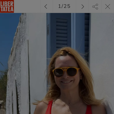
1
/
25