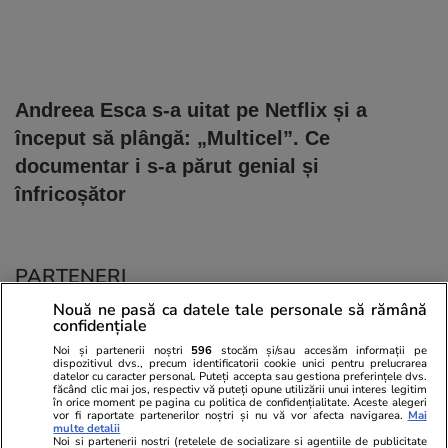
Andreea Esca s-a uitat pe Netflix și a
început să plângă: „Multicel”. Ce
documentar i s-a părut genial și
înfricoșător
PARTENERI
Nouă ne pasă ca datele tale personale să rămână
confidențiale
Noi și partenerii noștri
596
stocăm și/sau accesăm informații pe
dispozitivul dvs., precum identificatorii cookie unici pentru prelucrarea
datelor cu caracter personal. Puteți accepta sau gestiona preferințele dvs.
făcând clic mai jos, respectiv vă puteți opune utilizării unui interes legitim
în orice moment pe pagina cu politica de confidențialitate. Aceste alegeri
vor fi raportate partenerilor noștri și nu vă vor afecta navigarea.
Mai
multe detalii
Noi si partenerii nostri (retelele de socializare si agentiile de publicitate