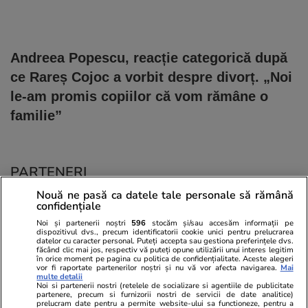
Andreea Popescu, reacție categorică după
ce Rareș Cojoc a vorbit despre divorț. „Noi
le-am promis copiilor că vom rămâne o
familie”
PARTENERI
Nouă ne pasă ca datele tale personale să rămână
confidențiale
Noi și partenerii noștri
596
stocăm și/sau accesăm informații pe
dispozitivul dvs., precum identificatorii cookie unici pentru prelucrarea
datelor cu caracter personal. Puteți accepta sau gestiona preferințele dvs.
făcând clic mai jos, respectiv vă puteți opune utilizării unui interes legitim
în orice moment pe pagina cu politica de confidențialitate. Aceste alegeri
vor fi raportate partenerilor noștri și nu vă vor afecta navigarea.
Mai
multe detalii
Noi si partenerii nostri (retelele de socializare si agentiile de publicitate
partenere, precum si furnizorii nostri de servicii de date analitice)
prelucram date pentru a permite website-ului sa functioneze, pentru a