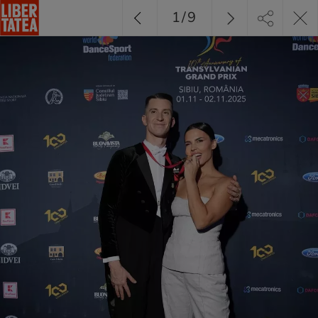
1
/
9