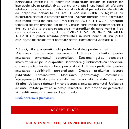
personaliza continutul si anunturile publicitare afisate in functie de
interesele si/sau profilul dvs., pentru a va oferi functionalitati aferente
retelelor de socializare si pentru a analiza traficul pe website. Beneficiati
de drepturile prevazute de art. 15-22 din GDPR in legatura cu
prelucrarea datelor cu caracter personal. Aceste drepturi pot fi exercitate
Viva.ro
Unica.ro
prin modalitatea indicata
aici
. Prin click pe “ACCEPT TOATE”, acceptati
folosirea tuturor Tehnologiilor de tip Cookie, care implica inclusiv acceptul
"Nici acum nu îi știu bine. Nu îi știu familia".
Nu și ei! S-au de
dvs. cu privire la stocarea/accesarea informatiilor de catre Vendor-ii cu
A tăcut luni întregi, dar acum Gina Matache a
căsnicie! Cei doi
care colaboram. Prin click pe “VREAU SA MODIFIC SETARILE
spus adevărul despre relația cu ginerele ei,
secret. Nimeni n
INDIVIDUAL” puteti schimba preferintele in mod individual, mai putin
cele legate de cookie strict necesare pentru functionarea website-ului.
Radu Siffr...
motiv al separării
Atât noi, cât și partenerii noștri prelucrăm datele pentru a oferi:
Măsurarea performanței reclamelor. Utilizarea profilurilor pentru
selectarea conținutului personalizat. Stocarea și/sau accesarea
© 2026 Ringier Romania. Toate drepturile rezervate
informațiilor de pe un dispozitiv. Dezvoltarea și îmbunătățirea serviciilor.
Crearea profilurilor de conținut personalizat. Utilizarea profilurilor pentru
selectarea publicității personalizate. Crearea profilurilor pentru
publicitate personalizată. Măsurarea performanței conținutului.
Înțelegerea publicului prin statistici sau combinații de date din surse
diferite. Utilizarea datelor limitate pentru a selecta conținutul. Utilizarea
Actualizare preferințe cookies
de date limitate pentru a selecta publicitatea. Date precise de geolocație
și identificarea prin scanarea dispozitivului.
Listă parteneri (furnizori)
ACCEPT TOATE
VREAU SA MODIFIC SETARILE INDIVIDUAL