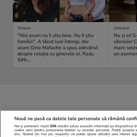
Viva.ro
Unica.ro
"Nici acum nu îi știu bine. Nu îi știu
Nu și ei! 
familia". A tăcut luni întregi, dar
căsnicie! C
acum Gina Matache a spus adevărul
mare secre
despre relația cu ginerele ei, Radu
un asemene
Siffr...
Nouă ne pasă ca datele tale personale să rămână confi
Noi și partenerii noștri
596
stocăm și/sau accesăm informații pe dispozitivul dvs
cookie unici pentru prelucrarea datelor cu caracter personal. Puteți accepta 
dvs. făcând clic mai jos, respectiv vă puteți opune utilizării unui interes l