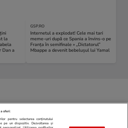
GSP.RO
țini
Internetul a explodat! Cele mai tari
t la
meme-uri după ce Spania a învins-o pe
rabela
Franța în semifinale » „Dictatorul”
r Dan a
Mbappe a devenit bebelușul lui Yamal
a oferi:
ilor pentru selectarea conținutului
de pe un dispozitiv. Dezvoltarea și
 personalizat. Utilizarea profilurilor