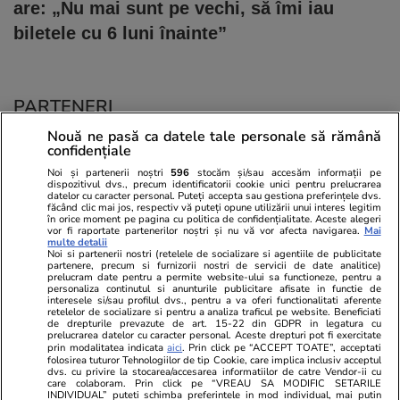
are: „Nu mai sunt pe vechi, să îmi iau
biletele cu 6 luni înainte”
PARTENERI
Nouă ne pasă ca datele tale personale să rămână
confidențiale
Noi și partenerii noștri
596
stocăm și/sau accesăm informații pe
dispozitivul dvs., precum identificatorii cookie unici pentru prelucrarea
datelor cu caracter personal. Puteți accepta sau gestiona preferințele dvs.
făcând clic mai jos, respectiv vă puteți opune utilizării unui interes legitim
în orice moment pe pagina cu politica de confidențialitate. Aceste alegeri
vor fi raportate partenerilor noștri și nu vă vor afecta navigarea.
Mai
multe detalii
Noi si partenerii nostri (retelele de socializare si agentiile de publicitate
partenere, precum si furnizorii nostri de servicii de date analitice)
prelucram date pentru a permite website-ului sa functioneze, pentru a
personaliza continutul si anunturile publicitare afisate in functie de
interesele si/sau profilul dvs., pentru a va oferi functionalitati aferente
retelelor de socializare si pentru a analiza traficul pe website. Beneficiati
de drepturile prevazute de art. 15-22 din GDPR in legatura cu
prelucrarea datelor cu caracter personal. Aceste drepturi pot fi exercitate
Viva.ro
Unica.ro
prin modalitatea indicata
aici
. Prin click pe “ACCEPT TOATE”, acceptati
folosirea tuturor Tehnologiilor de tip Cookie, care implica inclusiv acceptul
"Nici acum nu îi știu bine. Nu îi știu familia".
Nu și ei! S-au de
dvs. cu privire la stocarea/accesarea informatiilor de catre Vendor-ii cu
A tăcut luni întregi, dar acum Gina Matache a
căsnicie! Cei doi
care colaboram. Prin click pe “VREAU SA MODIFIC SETARILE
spus adevărul despre relația cu ginerele ei,
secret. Nimeni n
INDIVIDUAL” puteti schimba preferintele in mod individual, mai putin