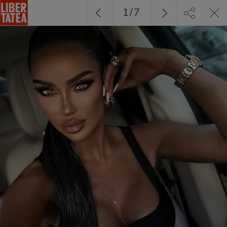
1
/
7