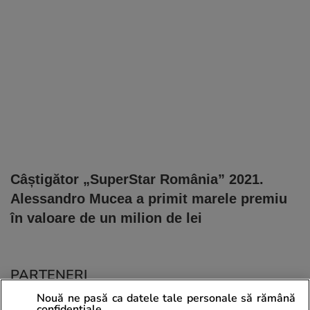
Câștigător „SuperStar România” 2021.
Alessandro Mucea a primit marele premiu
în valoare de un milion de lei
PARTENERI
Nouă ne pasă ca datele tale personale să rămână
confidențiale