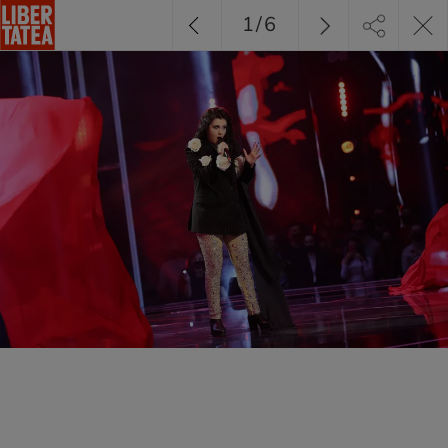
1
/
6