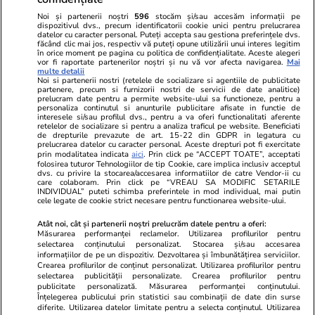
Noi și partenerii noștri
596
stocăm și/sau accesăm informații pe
dispozitivul dvs., precum identificatorii cookie unici pentru prelucrarea
datelor cu caracter personal. Puteți accepta sau gestiona preferințele dvs.
făcând clic mai jos, respectiv vă puteți opune utilizării unui interes legitim
în orice moment pe pagina cu politica de confidențialitate. Aceste alegeri
vor fi raportate partenerilor noștri și nu vă vor afecta navigarea.
Mai
multe detalii
Noi si partenerii nostri (retelele de socializare si agentiile de publicitate
partenere, precum si furnizorii nostri de servicii de date analitice)
prelucram date pentru a permite website-ului sa functioneze, pentru a
personaliza continutul si anunturile publicitare afisate in functie de
interesele si/sau profilul dvs., pentru a va oferi functionalitati aferente
retelelor de socializare si pentru a analiza traficul pe website. Beneficiati
de drepturile prevazute de art. 15-22 din GDPR in legatura cu
prelucrarea datelor cu caracter personal. Aceste drepturi pot fi exercitate
Viva.ro
Unica.ro
prin modalitatea indicata
aici
. Prin click pe “ACCEPT TOATE”, acceptati
folosirea tuturor Tehnologiilor de tip Cookie, care implica inclusiv acceptul
"Nici acum nu îi știu bine. Nu îi știu familia".
Nu și ei! S-au de
dvs. cu privire la stocarea/accesarea informatiilor de catre Vendor-ii cu
A tăcut luni întregi, dar acum Gina Matache a
căsnicie! Cei doi
care colaboram. Prin click pe “VREAU SA MODIFIC SETARILE
spus adevărul despre relația cu ginerele ei,
secret. Nimeni n
INDIVIDUAL” puteti schimba preferintele in mod individual, mai putin
cele legate de cookie strict necesare pentru functionarea website-ului.
Radu Siffr...
motiv al separării
Atât noi, cât și partenerii noștri prelucrăm datele pentru a oferi:
Măsurarea performanței reclamelor. Utilizarea profilurilor pentru
selectarea conținutului personalizat. Stocarea și/sau accesarea
© 2026 Ringier Romania. Toate drepturile rezervate
informațiilor de pe un dispozitiv. Dezvoltarea și îmbunătățirea serviciilor.
Crearea profilurilor de conținut personalizat. Utilizarea profilurilor pentru
selectarea publicității personalizate. Crearea profilurilor pentru
publicitate personalizată. Măsurarea performanței conținutului.
Înțelegerea publicului prin statistici sau combinații de date din surse
diferite. Utilizarea datelor limitate pentru a selecta conținutul. Utilizarea