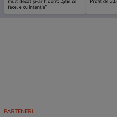
mult decât și-ar fi dorit: „Știe ce
Profit de 3,
face, e cu intenție”
PARTENERI