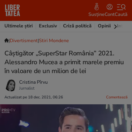
Susține
Cont
Caută
Ultimele știri
Exclusiv
Criză politică
Opinii
Intervi
|
Divertisment
|
Stiri Mondene
Câștigător „SuperStar România” 2021.
Alessandro Mucea a primit marele premiu
în valoare de un milion de lei
Cristina Pîrvu
Jurnalist
Actualizat pe 18 dec. 2021, 06:26
Comentează