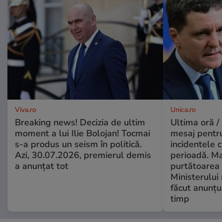
Viva.ro
Unica.ro
Breaking news! Decizia de ultim
Ultima oră /
moment a lui Ilie Bolojan! Tocmai
mesaj pentr
s-a produs un seism în politică.
incidentele 
Azi, 30.07.2026, premierul demis
perioadă. Ma
a anunțat tot
purtătoarea 
Ministerului
făcut anunțu
timp