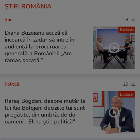
ȘTIRI ROMÂNIA
Ştiri
29 iul.
Exclusiv
Diana Buzoianu acuză că
încearcă în zadar să intre în
audiență la procuroarea
generală a României: „Am
rămas șocată!”
Politică
29 iul.
Exclusiv
Rareș Bogdan, despre mutările
lui Ilie Bolojan: deciziile lui sunt
pregătite, din umbră, de doi
oameni. „El nu știe politică”