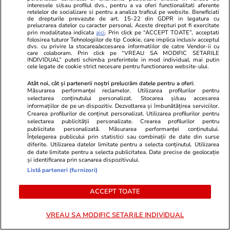
interesele si/sau profilul dvs., pentru a va oferi functionalitati aferente
retelelor de socializare si pentru a analiza traficul pe website. Beneficiati
de drepturile prevazute de art. 15-22 din GDPR in legatura cu
prelucrarea datelor cu caracter personal. Aceste drepturi pot fi exercitate
Stiri Mondene
17:06
prin modalitatea indicata
aici
. Prin click pe “ACCEPT TOATE”, acceptati
folosirea tuturor Tehnologiilor de tip Cookie, care implica inclusiv acceptul
Andreea Bălan, reacție despre generația anilor
dvs. cu privire la stocarea/accesarea informatiilor de catre Vendor-ii cu
care colaboram. Prin click pe “VREAU SA MODIFIC SETARILE
’90 versus rețelele sociale: „Am crescut cu
INDIVIDUAL” puteti schimba preferintele in mod individual, mai putin
cele legate de cookie strict necesare pentru functionarea website-ului.
casete, nu cu stories”
Atât noi, cât și partenerii noștri prelucrăm datele pentru a oferi:
Măsurarea performanței reclamelor. Utilizarea profilurilor pentru
selectarea conținutului personalizat. Stocarea și/sau accesarea
Stiri Mondene
17:00
informațiilor de pe un dispozitiv. Dezvoltarea și îmbunătățirea serviciilor.
Crearea profilurilor de conținut personalizat. Utilizarea profilurilor pentru
Experiența de care a avut parte Alexandru
selectarea publicității personalizate. Crearea profilurilor pentru
publicitate personalizată. Măsurarea performanței conținutului.
Ciucu, la Nibiru! A părăsit imediat locația. „Am
Înțelegerea publicului prin statistici sau combinații de date din surse
diferite. Utilizarea datelor limitate pentru a selecta conținutul. Utilizarea
aflat cu tristește și cu durere în suflet”
de date limitate pentru a selecta publicitatea. Date precise de geolocație
și identificarea prin scanarea dispozitivului.
Listă parteneri (furnizori)
Sănătate și Fitness
17:00
ACCEPT TOATE
Cum îți faci programare la medic de la 1
septembrie pe noua platformă CNAS „e-
VREAU SA MODIFIC SETARILE INDIVIDUAL
Sănătatea Mea”. Noul buletin cu cip devine