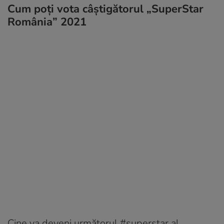
Cum poți vota câștigătorul „SuperStar
România” 2021
Cine va deveni următorul #superstar al