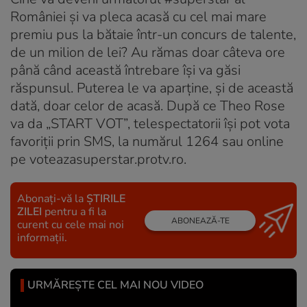
României și va pleca acasă cu cel mai mare
premiu pus la bătaie într-un concurs de talente,
de un milion de lei? Au rămas doar câteva ore
până când această întrebare își va găsi
răspunsul. Puterea le va aparține, și de această
dată, doar celor de acasă. După ce Theo Rose
va da „START VOT”, telespectatorii își pot vota
favoriții prin SMS, la numărul 1264 sau online
pe voteazasuperstar.protv.ro.
Abonați-vă la
ȘTIRILE
ZILEI
pentru a fi la
ABONEAZĂ-TE
curent cu cele mai noi
informații.
URMĂREȘTE CEL MAI NOU VIDEO