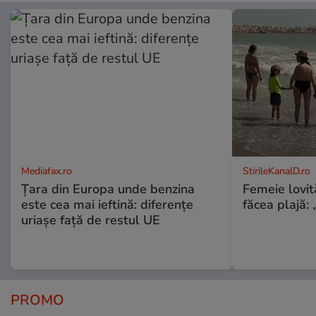
Mediafax.ro
StirileKanalD.ro
Țara din Europa unde benzina
Femeie lovit
este cea mai ieftină: diferențe
făcea plajă: „
uriașe față de restul UE
PROMO