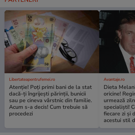
Libertateapentrufemei.ro
Avantaje.ro
Atenție! Poți primi bani de la stat
Dieta Melan
dacă-ți îngrijești părinții, bunicii
oricine! Regi
sau pe cineva vârstnic din familie.
urmează zilni
Acum s-a decis! Cum trebuie să
specialiști! 
procedezi
fiecare zi și 
acestui stil 