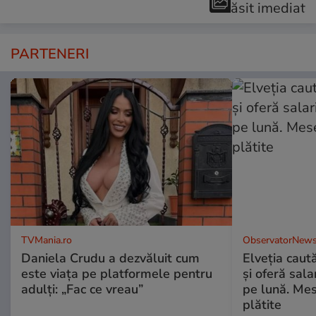
PARTENERI
TVMania.ro
ObservatorNews
Daniela Crudu a dezvăluit cum
Elveția caut
este viața pe platformele pentru
și oferă sala
adulți: „Fac ce vreau”
pe lună. Mes
plătite