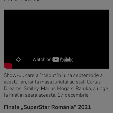
Show-ul, care a început în luna septembrie a
acestui an, iar la masa juriului au stat: Carlas
Dreams, Smiley, Marius Moga și Raluka, ajunge
la final în seara aceasta, 17 decembrie.
Finala „SuperStar România” 2021