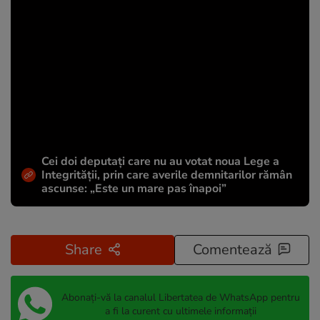
Cei doi deputați care nu au votat noua Lege a
Integrității, prin care averile demnitarilor rămân
ascunse: „Este un mare pas înapoi”
Share
Comentează
Abonați-vă la canalul Libertatea de WhatsApp pentru
a fi la curent cu ultimele informații