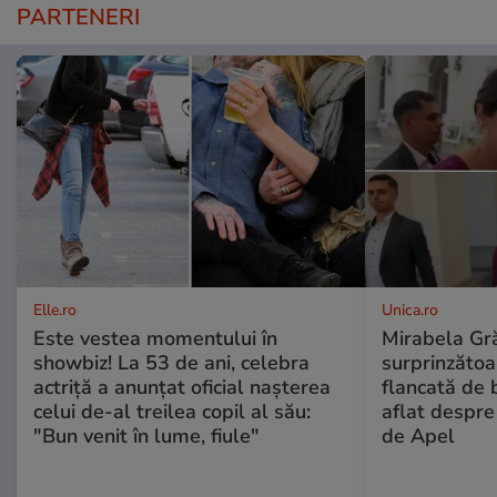
PARTENERI
Elle.ro
Unica.ro
Este vestea momentului în
Mirabela Gră
showbiz! La 53 de ani, celebra
surprinzătoar
actriță a anunțat oficial nașterea
flancată de 
celui de-al treilea copil al său:
aflat despre
"Bun venit în lume, fiule"
de Apel