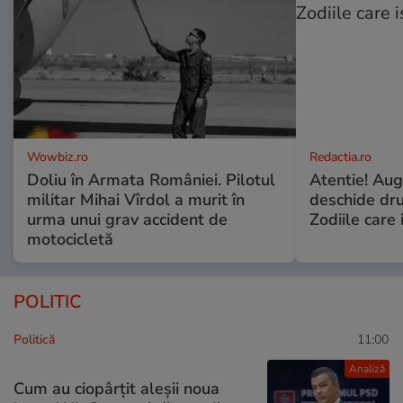
Wowbiz.ro
Redactia.ro
Doliu în Armata României. Pilotul
Atentie! Augu
militar Mihai Vîrdol a murit în
deschide dr
urma unui grav accident de
Zodiile care 
motocicletă
POLITIC
Politică
11:00
Analiză
Cum au ciopârțit aleșii noua