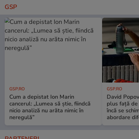
GSP
GSP.RO
GSP.RO
Cum a depistat Ion Marin
David Popovi
cancerul: „Lumea să știe, fiindcă
plus față de
nicio analiză nu arăta nimic în
încă se schi
neregulă”
abordare dif
PARTENERI