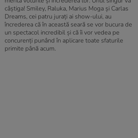
merită voturile și încrederea lor. Unul singur va
câștiga! Smiley, Raluka, Marius Moga și Carlas
Dreams, cei patru jurați ai show-ului, au
încrederea că în această seară se vor bucura de
un spectacol incredibil și că îi vor vedea pe
concurenți punând în aplicare toate sfaturile
primite până acum.