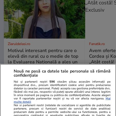
ZiaruldeIasi.ro
Fanatik.ro
Motivul interesant pentru care o
Avem oferte
elevă din rural cu o medie de top
Cordea și Ko
la Evaluarea Națională a ales un
„Atât costă! 
liceu tehnologic. „Este o
Exclusiv
Nouă ne pasă ca datele tale personale să rămână
nebuloasă și pentru noi”
confidențiale
Noi și partenerii noștri
596
stocăm și/sau accesăm informații pe
dispozitivul dvs., precum identificatorii cookie unici pentru prelucrarea
datelor cu caracter personal. Puteți accepta sau gestiona preferințele dvs.
făcând clic mai jos, respectiv vă puteți opune utilizării unui interes legitim
ULTIMELE ȘTIRI
în orice moment pe pagina cu politica de confidențialitate. Aceste alegeri
vor fi raportate partenerilor noștri și nu vă vor afecta navigarea.
Mai
multe detalii
Noi si partenerii nostri (retelele de socializare si agentiile de publicitate
Lifestyle
17:07
partenere, precum si furnizorii nostri de servicii de date analitice)
prelucram date pentru a permite website-ului sa functioneze, pentru a
Ce este bulgurul și cum se gătește
personaliza continutul si anunturile publicitare afisate in functie de