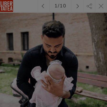
1
/
10