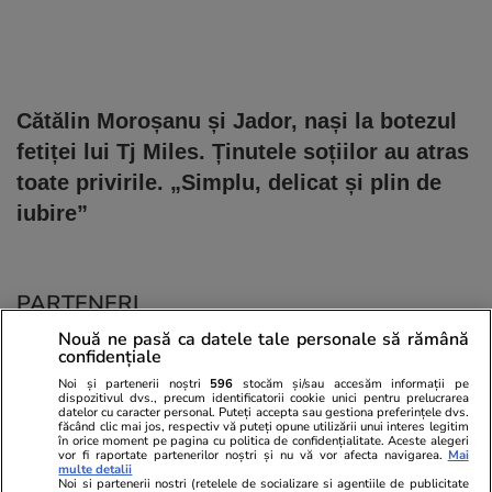
Cătălin Moroșanu și Jador, nași la botezul
fetiței lui Tj Miles. Ținutele soțiilor au atras
toate privirile. „Simplu, delicat și plin de
iubire”
PARTENERI
Nouă ne pasă ca datele tale personale să rămână
confidențiale
Noi și partenerii noștri
596
stocăm și/sau accesăm informații pe
dispozitivul dvs., precum identificatorii cookie unici pentru prelucrarea
datelor cu caracter personal. Puteți accepta sau gestiona preferințele dvs.
făcând clic mai jos, respectiv vă puteți opune utilizării unui interes legitim
în orice moment pe pagina cu politica de confidențialitate. Aceste alegeri
vor fi raportate partenerilor noștri și nu vă vor afecta navigarea.
Mai
multe detalii
Noi si partenerii nostri (retelele de socializare si agentiile de publicitate