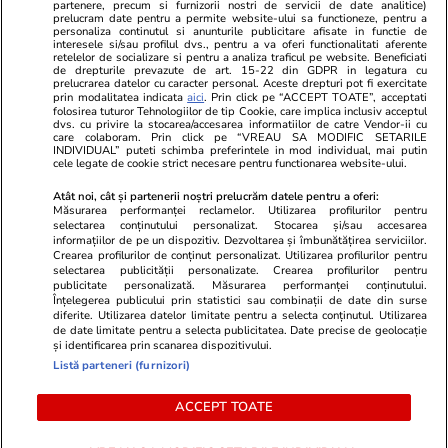
partenere, precum si furnizorii nostri de servicii de date analitice)
prelucram date pentru a permite website-ului sa functioneze, pentru a
personaliza continutul si anunturile publicitare afisate in functie de
interesele si/sau profilul dvs., pentru a va oferi functionalitati aferente
retelelor de socializare si pentru a analiza traficul pe website. Beneficiati
de drepturile prevazute de art. 15-22 din GDPR in legatura cu
prelucrarea datelor cu caracter personal. Aceste drepturi pot fi exercitate
Viva.ro
Unica.ro
prin modalitatea indicata
aici
. Prin click pe “ACCEPT TOATE”, acceptati
folosirea tuturor Tehnologiilor de tip Cookie, care implica inclusiv acceptul
"Nici acum nu îi știu bine. Nu îi știu familia".
Nu și ei! S-au de
dvs. cu privire la stocarea/accesarea informatiilor de catre Vendor-ii cu
A tăcut luni întregi, dar acum Gina Matache a
căsnicie! Cei doi
care colaboram. Prin click pe “VREAU SA MODIFIC SETARILE
spus adevărul despre relația cu ginerele ei,
secret. Nimeni n
INDIVIDUAL” puteti schimba preferintele in mod individual, mai putin
cele legate de cookie strict necesare pentru functionarea website-ului.
Radu Siffr...
motiv al separării
Atât noi, cât și partenerii noștri prelucrăm datele pentru a oferi:
Măsurarea performanței reclamelor. Utilizarea profilurilor pentru
selectarea conținutului personalizat. Stocarea și/sau accesarea
© 2026 Ringier Romania. Toate drepturile rezervate
informațiilor de pe un dispozitiv. Dezvoltarea și îmbunătățirea serviciilor.
Crearea profilurilor de conținut personalizat. Utilizarea profilurilor pentru
selectarea publicității personalizate. Crearea profilurilor pentru
publicitate personalizată. Măsurarea performanței conținutului.
Înțelegerea publicului prin statistici sau combinații de date din surse
diferite. Utilizarea datelor limitate pentru a selecta conținutul. Utilizarea
Actualizare preferințe cookies
de date limitate pentru a selecta publicitatea. Date precise de geolocație
și identificarea prin scanarea dispozitivului.
Listă parteneri (furnizori)
ACCEPT TOATE