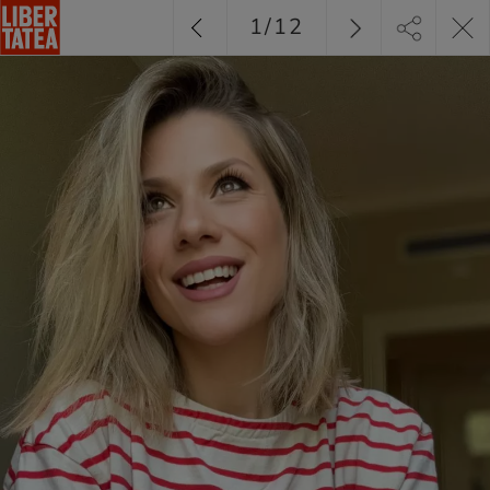
1
/
12