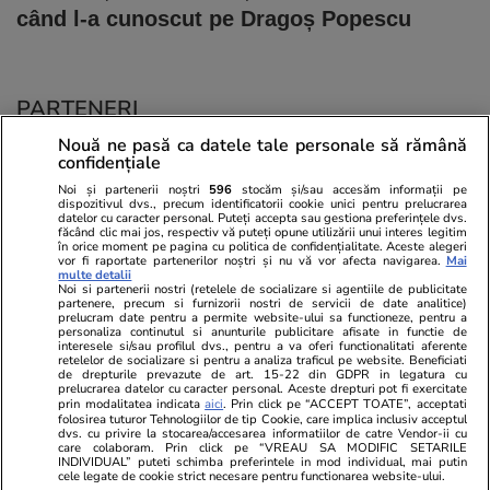
când l-a cunoscut pe Dragoș Popescu
PARTENERI
Nouă ne pasă ca datele tale personale să rămână
confidențiale
Noi și partenerii noștri
596
stocăm și/sau accesăm informații pe
dispozitivul dvs., precum identificatorii cookie unici pentru prelucrarea
datelor cu caracter personal. Puteți accepta sau gestiona preferințele dvs.
făcând clic mai jos, respectiv vă puteți opune utilizării unui interes legitim
în orice moment pe pagina cu politica de confidențialitate. Aceste alegeri
vor fi raportate partenerilor noștri și nu vă vor afecta navigarea.
Mai
multe detalii
Noi si partenerii nostri (retelele de socializare si agentiile de publicitate
partenere, precum si furnizorii nostri de servicii de date analitice)
prelucram date pentru a permite website-ului sa functioneze, pentru a
personaliza continutul si anunturile publicitare afisate in functie de
interesele si/sau profilul dvs., pentru a va oferi functionalitati aferente
retelelor de socializare si pentru a analiza traficul pe website. Beneficiati
de drepturile prevazute de art. 15-22 din GDPR in legatura cu
prelucrarea datelor cu caracter personal. Aceste drepturi pot fi exercitate
Viva.ro
Unica.ro
prin modalitatea indicata
aici
. Prin click pe “ACCEPT TOATE”, acceptati
folosirea tuturor Tehnologiilor de tip Cookie, care implica inclusiv acceptul
"Nici acum nu îi știu bine. Nu îi știu familia".
Nu și ei! S-au de
dvs. cu privire la stocarea/accesarea informatiilor de catre Vendor-ii cu
A tăcut luni întregi, dar acum Gina Matache a
căsnicie! Cei doi
care colaboram. Prin click pe “VREAU SA MODIFIC SETARILE
spus adevărul despre relația cu ginerele ei,
secret. Nimeni n
INDIVIDUAL” puteti schimba preferintele in mod individual, mai putin
cele legate de cookie strict necesare pentru functionarea website-ului.
Radu Siffr...
motiv al separării