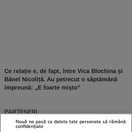
Ce relație e, de fapt, între Vica Blochina și
Bănel Nicoliță. Au petrecut o săptămână
împreună: „E foarte mișto”
PARTENERI
Nouă ne pasă ca datele tale personale să rămână
confidențiale