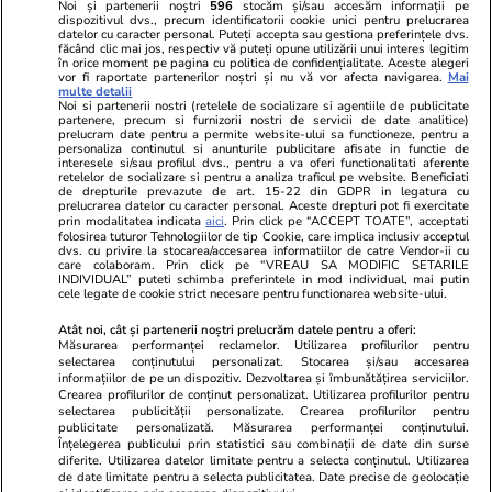
Noi și partenerii noștri
596
stocăm și/sau accesăm informații pe
dispozitivul dvs., precum identificatorii cookie unici pentru prelucrarea
datelor cu caracter personal. Puteți accepta sau gestiona preferințele dvs.
făcând clic mai jos, respectiv vă puteți opune utilizării unui interes legitim
în orice moment pe pagina cu politica de confidențialitate. Aceste alegeri
vor fi raportate partenerilor noștri și nu vă vor afecta navigarea.
Mai
multe detalii
Noi si partenerii nostri (retelele de socializare si agentiile de publicitate
partenere, precum si furnizorii nostri de servicii de date analitice)
prelucram date pentru a permite website-ului sa functioneze, pentru a
personaliza continutul si anunturile publicitare afisate in functie de
interesele si/sau profilul dvs., pentru a va oferi functionalitati aferente
retelelor de socializare si pentru a analiza traficul pe website. Beneficiati
de drepturile prevazute de art. 15-22 din GDPR in legatura cu
prelucrarea datelor cu caracter personal. Aceste drepturi pot fi exercitate
Viva.ro
Unica.ro
prin modalitatea indicata
aici
. Prin click pe “ACCEPT TOATE”, acceptati
folosirea tuturor Tehnologiilor de tip Cookie, care implica inclusiv acceptul
"Nici acum nu îi știu bine. Nu îi știu familia".
Nu și ei! S-au de
dvs. cu privire la stocarea/accesarea informatiilor de catre Vendor-ii cu
A tăcut luni întregi, dar acum Gina Matache a
căsnicie! Cei doi
care colaboram. Prin click pe “VREAU SA MODIFIC SETARILE
spus adevărul despre relația cu ginerele ei,
secret. Nimeni n
INDIVIDUAL” puteti schimba preferintele in mod individual, mai putin
cele legate de cookie strict necesare pentru functionarea website-ului.
Radu Siffr...
motiv al separării
Atât noi, cât și partenerii noștri prelucrăm datele pentru a oferi:
Măsurarea performanței reclamelor. Utilizarea profilurilor pentru
selectarea conținutului personalizat. Stocarea și/sau accesarea
© 2026 Ringier Romania. Toate drepturile rezervate
informațiilor de pe un dispozitiv. Dezvoltarea și îmbunătățirea serviciilor.
Crearea profilurilor de conținut personalizat. Utilizarea profilurilor pentru
selectarea publicității personalizate. Crearea profilurilor pentru
publicitate personalizată. Măsurarea performanței conținutului.
Înțelegerea publicului prin statistici sau combinații de date din surse
diferite. Utilizarea datelor limitate pentru a selecta conținutul. Utilizarea
Actualizare preferințe cookies
de date limitate pentru a selecta publicitatea. Date precise de geolocație