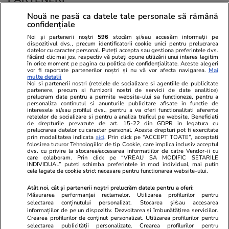
Nouă ne pasă ca datele tale personale să rămână
confidențiale
Noi și partenerii noștri
596
stocăm și/sau accesăm informații pe
dispozitivul dvs., precum identificatorii cookie unici pentru prelucrarea
datelor cu caracter personal. Puteți accepta sau gestiona preferințele dvs.
făcând clic mai jos, respectiv vă puteți opune utilizării unui interes legitim
în orice moment pe pagina cu politica de confidențialitate. Aceste alegeri
vor fi raportate partenerilor noștri și nu vă vor afecta navigarea.
Mai
multe detalii
Noi si partenerii nostri (retelele de socializare si agentiile de publicitate
partenere, precum si furnizorii nostri de servicii de date analitice)
prelucram date pentru a permite website-ului sa functioneze, pentru a
personaliza continutul si anunturile publicitare afisate in functie de
interesele si/sau profilul dvs., pentru a va oferi functionalitati aferente
retelelor de socializare si pentru a analiza traficul pe website. Beneficiati
de drepturile prevazute de art. 15-22 din GDPR in legatura cu
prelucrarea datelor cu caracter personal. Aceste drepturi pot fi exercitate
Viva.ro
Unica.ro
prin modalitatea indicata
aici
. Prin click pe “ACCEPT TOATE”, acceptati
folosirea tuturor Tehnologiilor de tip Cookie, care implica inclusiv acceptul
Toată lumea știe cine este Dan Dungaciu,
Nu și ei! S-au de
dvs. cu privire la stocarea/accesarea informatiilor de catre Vendor-ii cu
unul dintre liderii partidului AUR, dar iată cine
căsnicie! Cei doi
care colaboram. Prin click pe “VREAU SA MODIFIC SETARILE
e, de fapt, superba lui soție. E vedetă de
secret. Nimeni n
INDIVIDUAL” puteti schimba preferintele in mod individual, mai putin
cele legate de cookie strict necesare pentru functionarea website-ului.
televiziune în R...
motiv al separării
Atât noi, cât și partenerii noștri prelucrăm datele pentru a oferi:
Măsurarea performanței reclamelor. Utilizarea profilurilor pentru
selectarea conținutului personalizat. Stocarea și/sau accesarea
© 2026 Ringier Romania. Toate drepturile rezervate
informațiilor de pe un dispozitiv. Dezvoltarea și îmbunătățirea serviciilor.
Crearea profilurilor de conținut personalizat. Utilizarea profilurilor pentru
selectarea publicității personalizate. Crearea profilurilor pentru