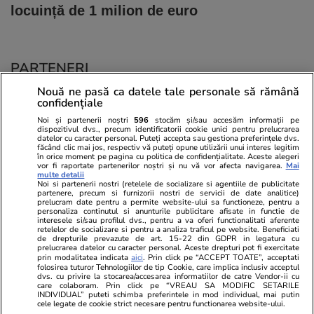
locuință de 1 milion de euro
PARTENERI
Nouă ne pasă ca datele tale personale să rămână
confidențiale
Noi și partenerii noștri
596
stocăm și/sau accesăm informații pe
dispozitivul dvs., precum identificatorii cookie unici pentru prelucrarea
datelor cu caracter personal. Puteți accepta sau gestiona preferințele dvs.
făcând clic mai jos, respectiv vă puteți opune utilizării unui interes legitim
în orice moment pe pagina cu politica de confidențialitate. Aceste alegeri
vor fi raportate partenerilor noștri și nu vă vor afecta navigarea.
Mai
multe detalii
Noi si partenerii nostri (retelele de socializare si agentiile de publicitate
partenere, precum si furnizorii nostri de servicii de date analitice)
prelucram date pentru a permite website-ului sa functioneze, pentru a
personaliza continutul si anunturile publicitare afisate in functie de
interesele si/sau profilul dvs., pentru a va oferi functionalitati aferente
retelelor de socializare si pentru a analiza traficul pe website. Beneficiati
de drepturile prevazute de art. 15-22 din GDPR in legatura cu
prelucrarea datelor cu caracter personal. Aceste drepturi pot fi exercitate
Viva.ro
Unica.ro
prin modalitatea indicata
aici
. Prin click pe “ACCEPT TOATE”, acceptati
folosirea tuturor Tehnologiilor de tip Cookie, care implica inclusiv acceptul
"Nici acum nu îi știu bine. Nu îi știu familia".
Nu și ei! S-au de
dvs. cu privire la stocarea/accesarea informatiilor de catre Vendor-ii cu
A tăcut luni întregi, dar acum Gina Matache a
căsnicie! Cei doi
care colaboram. Prin click pe “VREAU SA MODIFIC SETARILE
spus adevărul despre relația cu ginerele ei,
secret. Nimeni n
INDIVIDUAL” puteti schimba preferintele in mod individual, mai putin
cele legate de cookie strict necesare pentru functionarea website-ului.
Radu Siffr...
motiv al separării