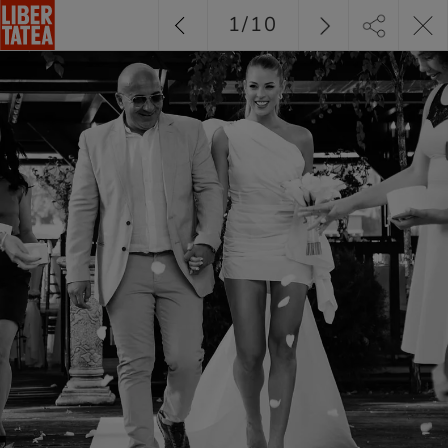
1
/
10