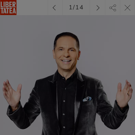
1
/
14