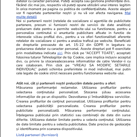
datelor cu caracter personal. Puteți accepta sau gestiona preferințele dvs.
făcând clic mai jos, respectiv vă puteți opune utilizării unui interes legitim
în orice moment pe pagina cu politica de confidențialitate. Aceste alegeri
vor fi raportate partenerilor noștri și nu vă vor afecta navigarea.
Mai
multe detalii
Noi si partenerii nostri (retelele de socializare si agentiile de publicitate
partenere, precum si furnizorii nostri de servicii de date analitice)
prelucram date pentru a permite website-ului sa functioneze, pentru a
personaliza continutul si anunturile publicitare afisate in functie de
interesele si/sau profilul dvs., pentru a va oferi functionalitati aferente
retelelor de socializare si pentru a analiza traficul pe website. Beneficiati
de drepturile prevazute de art. 15-22 din GDPR in legatura cu
prelucrarea datelor cu caracter personal. Aceste drepturi pot fi exercitate
Viva.ro
Unica.ro
prin modalitatea indicata
aici
. Prin click pe “ACCEPT TOATE”, acceptati
folosirea tuturor Tehnologiilor de tip Cookie, care implica inclusiv acceptul
Ce s-a aflat despre prima soție a lui Claudiu
Nu și ei! S-au de
dvs. cu privire la stocarea/accesarea informatiilor de catre Vendor-ii cu
Manda i-a suprins pe toți! Dar mai ales gestul
căsnicie! Cei doi
care colaboram. Prin click pe “VREAU SA MODIFIC SETARILE
făcut de Olguța pentru mama copilului
secret. Nimeni n
INDIVIDUAL” puteti schimba preferintele in mod individual, mai putin
cele legate de cookie strict necesare pentru functionarea website-ului.
soțului e chiar cir...
motiv al separării
Atât noi, cât și partenerii noștri prelucrăm datele pentru a oferi:
Măsurarea performanței reclamelor. Utilizarea profilurilor pentru
selectarea conținutului personalizat. Stocarea și/sau accesarea
© 2026 Ringier Romania. Toate drepturile rezervate
informațiilor de pe un dispozitiv. Dezvoltarea și îmbunătățirea serviciilor.
Crearea profilurilor de conținut personalizat. Utilizarea profilurilor pentru
selectarea publicității personalizate. Crearea profilurilor pentru
publicitate personalizată. Măsurarea performanței conținutului.
Înțelegerea publicului prin statistici sau combinații de date din surse
diferite. Utilizarea datelor limitate pentru a selecta conținutul. Utilizarea
Actualizare preferințe cookies
de date limitate pentru a selecta publicitatea. Date precise de geolocație
și identificarea prin scanarea dispozitivului.
Listă parteneri (furnizori)