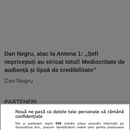
Dan Negru, atac la Antena 1: „Șefi
nepricepuți au stricat totul! Mediocritate de
audiență și lipsă de credibilitate”
Dan Negru
PARTENERI
Nouă ne pasă ca datele tale personale să rămână
confidențiale
Noi și partenerii noștri
596
stocăm și/sau accesăm informații pe
dispozitivul dvs., precum identificatorii cookie unici pentru prelucrarea