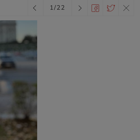
1
/
22