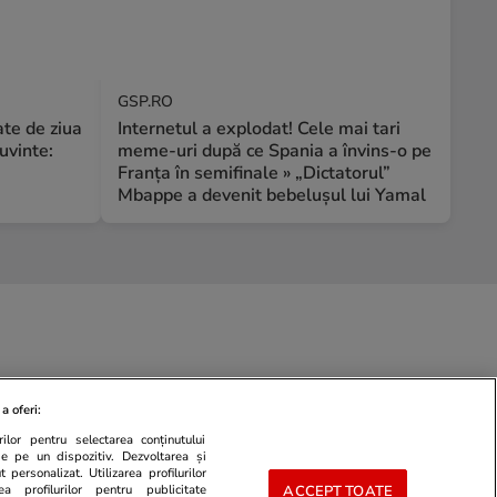
GSP.RO
te de ziua
Internetul a explodat! Cele mai tari
uvinte:
meme-uri după ce Spania a învins-o pe
Franța în semifinale » „Dictatorul”
Mbappe a devenit bebelușul lui Yamal
a oferi:
ilor pentru selectarea conținutului
de pe un dispozitiv. Dezvoltarea și
 personalizat. Utilizarea profilurilor
ea profilurilor pentru publicitate
ACCEPT TOATE