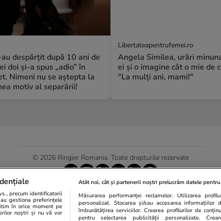
Libertateapentrufemei.ro
S-au despărțit după 10 ani de
Angela Similea, urări minuna
ei doi și-a spus „adio” în
ei și o imagine cât o mie de c
t. Nimeni nu se aștepta la
"La mulți ani, mami!"
a motiv al separării!
© 2026 Ringier Romania. Toate drepturile rezervate
dențiale
Atât noi, cât și partenerii noștri prelucrăm datele pentru 
., precum identificatorii
Măsurarea performanței reclamelor. Utilizarea profilur
Actualizare preferințe cookies
sau gestiona preferințele
personalizat. Stocarea și/sau accesarea informațiilor 
egitim în orice moment pe
îmbunătățirea serviciilor. Crearea profilurilor de conținut
erilor noștri și nu vă vor
pentru selectarea publicității personalizate. Crear