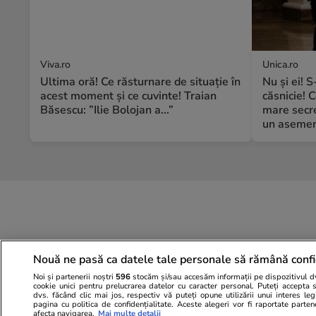
Viva.ro
Unica.ro
Ultima oră! Ce răsturnare de situație în
Nu și ei! 
acest moment și ce cuvinte! Traian
căsnicie! C
Băsescu: ”Ilie Bolojan a...”
mare secre
un asemene
Nouă ne pasă ca datele tale personale să rămână confi
Noi și partenerii noștri
596
stocăm și/sau accesăm informații pe dispozitivul dvs
cookie unici pentru prelucrarea datelor cu caracter personal. Puteți accepta 
dvs. făcând clic mai jos, respectiv vă puteți opune utilizării unui interes l
pagina cu politica de confidențialitate. Aceste alegeri vor fi raportate parten
afecta navigarea.
Mai multe detalii