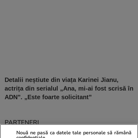
Detalii neștiute din viața Karinei Jianu,
actrița din serialul „Ana, mi-ai fost scrisă în
ADN”. „Este foarte solicitant”
PARTENERI
Nouă ne pasă ca datele tale personale să rămână
confidențiale