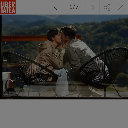
1
/
7