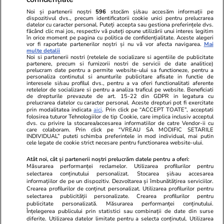
Noi și partenerii noștri
596
stocăm și/sau accesăm informații pe
dispozitivul dvs., precum identificatorii cookie unici pentru prelucrarea
datelor cu caracter personal. Puteți accepta sau gestiona preferințele dvs.
făcând clic mai jos, respectiv vă puteți opune utilizării unui interes legitim
în orice moment pe pagina cu politica de confidențialitate. Aceste alegeri
vor fi raportate partenerilor noștri și nu vă vor afecta navigarea.
Mai
multe detalii
Noi si partenerii nostri (retelele de socializare si agentiile de publicitate
partenere, precum si furnizorii nostri de servicii de date analitice)
prelucram date pentru a permite website-ului sa functioneze, pentru a
personaliza continutul si anunturile publicitare afisate in functie de
interesele si/sau profilul dvs., pentru a va oferi functionalitati aferente
retelelor de socializare si pentru a analiza traficul pe website. Beneficiati
de drepturile prevazute de art. 15-22 din GDPR in legatura cu
prelucrarea datelor cu caracter personal. Aceste drepturi pot fi exercitate
Viva.ro
Unica.ro
prin modalitatea indicata
aici
. Prin click pe “ACCEPT TOATE”, acceptati
folosirea tuturor Tehnologiilor de tip Cookie, care implica inclusiv acceptul
"Nici acum nu îi știu bine. Nu îi știu familia".
Nu și ei! S-au de
dvs. cu privire la stocarea/accesarea informatiilor de catre Vendor-ii cu
A tăcut luni întregi, dar acum Gina Matache a
căsnicie! Cei doi
care colaboram. Prin click pe “VREAU SA MODIFIC SETARILE
spus adevărul despre relația cu ginerele ei,
secret. Nimeni n
INDIVIDUAL” puteti schimba preferintele in mod individual, mai putin
cele legate de cookie strict necesare pentru functionarea website-ului.
Radu Siffr...
motiv al separării
Atât noi, cât și partenerii noștri prelucrăm datele pentru a oferi:
Măsurarea performanței reclamelor. Utilizarea profilurilor pentru
selectarea conținutului personalizat. Stocarea și/sau accesarea
© 2026 Ringier Romania. Toate drepturile rezervate
informațiilor de pe un dispozitiv. Dezvoltarea și îmbunătățirea serviciilor.
Crearea profilurilor de conținut personalizat. Utilizarea profilurilor pentru
selectarea publicității personalizate. Crearea profilurilor pentru
publicitate personalizată. Măsurarea performanței conținutului.
Înțelegerea publicului prin statistici sau combinații de date din surse
diferite. Utilizarea datelor limitate pentru a selecta conținutul. Utilizarea