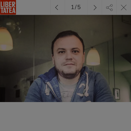
1
/
5