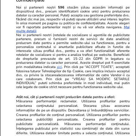
Noi și partenerii noștri
596
stocăm și/sau accesăm informații pe
dispozitivul dvs., precum identificatorii cookie unici pentru prelucrarea
datelor cu caracter personal. Puteți accepta sau gestiona preferințele dvs.
făcând clic mai jos, respectiv vă puteți opune utilizării unui interes legitim
în orice moment pe pagina cu politica de confidențialitate. Aceste alegeri
vor fi raportate partenerilor noștri și nu vă vor afecta navigarea.
Mai
multe detalii
Noi si partenerii nostri (retelele de socializare si agentiile de publicitate
partenere, precum si furnizorii nostri de servicii de date analitice)
prelucram date pentru a permite website-ului sa functioneze, pentru a
personaliza continutul si anunturile publicitare afisate in functie de
interesele si/sau profilul dvs., pentru a va oferi functionalitati aferente
retelelor de socializare si pentru a analiza traficul pe website. Beneficiati
de drepturile prevazute de art. 15-22 din GDPR in legatura cu
prelucrarea datelor cu caracter personal. Aceste drepturi pot fi exercitate
Viva.ro
Unica.ro
prin modalitatea indicata
aici
. Prin click pe “ACCEPT TOATE”, acceptati
"Nici acum nu îi știu bine. Nu îi știu familia".
folosirea tuturor Tehnologiilor de tip Cookie, care implica inclusiv acceptul
Nu și ei! S-au de
dvs. cu privire la stocarea/accesarea informatiilor de catre Vendor-ii cu
A tăcut luni întregi, dar acum Gina Matache a
căsnicie! Cei doi
care colaboram. Prin click pe “VREAU SA MODIFIC SETARILE
spus adevărul despre relația cu ginerele ei,
secret. Nimeni n
INDIVIDUAL” puteti schimba preferintele in mod individual, mai putin
cele legate de cookie strict necesare pentru functionarea website-ului.
Radu Siffr...
motiv al separării
Atât noi, cât și partenerii noștri prelucrăm datele pentru a oferi:
Măsurarea performanței reclamelor. Utilizarea profilurilor pentru
selectarea conținutului personalizat. Stocarea și/sau accesarea
© 2026 Ringier Romania. Toate drepturile rezervate
informațiilor de pe un dispozitiv. Dezvoltarea și îmbunătățirea serviciilor.
Crearea profilurilor de conținut personalizat. Utilizarea profilurilor pentru
selectarea publicității personalizate. Crearea profilurilor pentru
publicitate personalizată. Măsurarea performanței conținutului.
Înțelegerea publicului prin statistici sau combinații de date din surse
diferite. Utilizarea datelor limitate pentru a selecta conținutul. Utilizarea