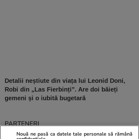
Detalii neștiute din viața lui Leonid Doni,
Robi din „Las Fierbinți”. Are doi băieți
gemeni și o iubită bugetară
PARTENERI
Nouă ne pasă ca datele tale personale să rămână
confidențiale