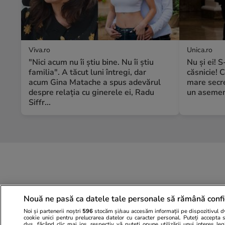
Viva.ro
Unica.ro
"Nici acum nu îi știu bine. Nu îi știu
Nu și ei! 
familia". A tăcut luni întregi, dar
căsnicie! C
acum Gina Matache a spus adevărul
mare secre
despre relația cu ginerele ei, Radu
un asemene
Siffr...
Nouă ne pasă ca datele tale personale să rămână confi
Noi și partenerii noștri
596
stocăm și/sau accesăm informații pe dispozitivul dvs
cookie unici pentru prelucrarea datelor cu caracter personal. Puteți accepta 
dvs. făcând clic mai jos, respectiv vă puteți opune utilizării unui interes l