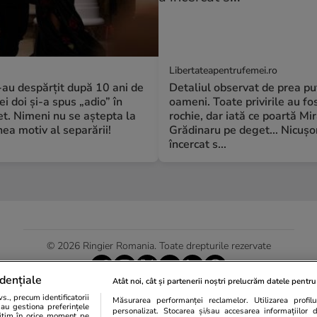
Libertateapentrufemei.ro
S-au despărțit după 10 ani de
Detaliul observat de prea pu
ei doi și-a spus „adio” în
oameni. Toate privirile au fos
t. Nimeni nu se aștepta la
rochie, dar iată ce poartă Mi
a motiv al separării!
Grădinaru pe deget... Nicușo
încercat s...
© 2026 Ringier Romania. Toate drepturile rezervate
dențiale
Atât noi, cât și partenerii noștri prelucrăm datele pentru 
., precum identificatorii
Măsurarea performanței reclamelor. Utilizarea profilur
Actualizare preferințe cookies
sau gestiona preferințele
personalizat. Stocarea și/sau accesarea informațiilor 
egitim în orice moment pe