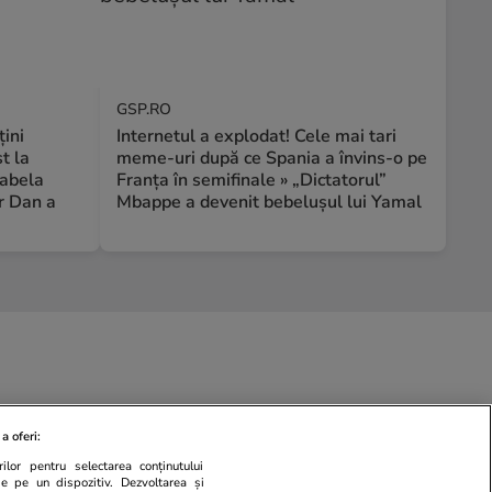
GSP.RO
țini
Internetul a explodat! Cele mai tari
t la
meme-uri după ce Spania a învins-o pe
rabela
Franța în semifinale » „Dictatorul”
r Dan a
Mbappe a devenit bebelușul lui Yamal
a oferi:
ilor pentru selectarea conținutului
de pe un dispozitiv. Dezvoltarea și