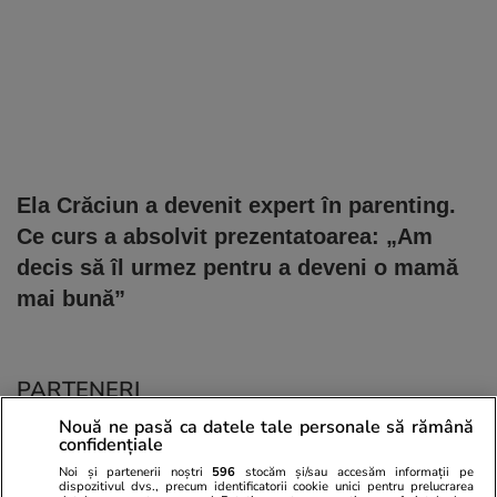
Ela Crăciun a devenit expert în parenting.
Ce curs a absolvit prezentatoarea: „Am
decis să îl urmez pentru a deveni o mamă
mai bună”
PARTENERI
Nouă ne pasă ca datele tale personale să rămână
confidențiale
Noi și partenerii noștri
596
stocăm și/sau accesăm informații pe
dispozitivul dvs., precum identificatorii cookie unici pentru prelucrarea