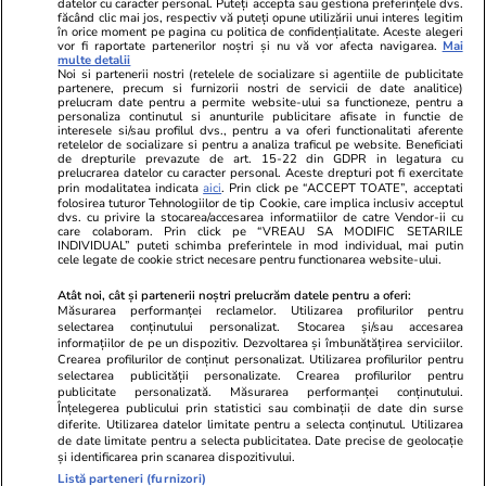
datelor cu caracter personal. Puteți accepta sau gestiona preferințele dvs.
făcând clic mai jos, respectiv vă puteți opune utilizării unui interes legitim
în orice moment pe pagina cu politica de confidențialitate. Aceste alegeri
vor fi raportate partenerilor noștri și nu vă vor afecta navigarea.
Mai
multe detalii
Noi si partenerii nostri (retelele de socializare si agentiile de publicitate
partenere, precum si furnizorii nostri de servicii de date analitice)
prelucram date pentru a permite website-ului sa functioneze, pentru a
personaliza continutul si anunturile publicitare afisate in functie de
interesele si/sau profilul dvs., pentru a va oferi functionalitati aferente
retelelor de socializare si pentru a analiza traficul pe website. Beneficiati
de drepturile prevazute de art. 15-22 din GDPR in legatura cu
prelucrarea datelor cu caracter personal. Aceste drepturi pot fi exercitate
Viva.ro
Unica.ro
prin modalitatea indicata
aici
. Prin click pe “ACCEPT TOATE”, acceptati
folosirea tuturor Tehnologiilor de tip Cookie, care implica inclusiv acceptul
Ce s-a aflat despre prima soție a lui Claudiu
Nu și ei! S-au de
dvs. cu privire la stocarea/accesarea informatiilor de catre Vendor-ii cu
Manda i-a suprins pe toți! Dar mai ales gestul
căsnicie! Cei doi
care colaboram. Prin click pe “VREAU SA MODIFIC SETARILE
făcut de Olguța pentru mama copilului
secret. Nimeni n
INDIVIDUAL” puteti schimba preferintele in mod individual, mai putin
cele legate de cookie strict necesare pentru functionarea website-ului.
soțului e chiar cir...
motiv al separării
Atât noi, cât și partenerii noștri prelucrăm datele pentru a oferi:
Măsurarea performanței reclamelor. Utilizarea profilurilor pentru
selectarea conținutului personalizat. Stocarea și/sau accesarea
© 2026 Ringier Romania. Toate drepturile rezervate
informațiilor de pe un dispozitiv. Dezvoltarea și îmbunătățirea serviciilor.
Crearea profilurilor de conținut personalizat. Utilizarea profilurilor pentru
selectarea publicității personalizate. Crearea profilurilor pentru
publicitate personalizată. Măsurarea performanței conținutului.
Înțelegerea publicului prin statistici sau combinații de date din surse
diferite. Utilizarea datelor limitate pentru a selecta conținutul. Utilizarea
Actualizare preferințe cookies
de date limitate pentru a selecta publicitatea. Date precise de geolocație
și identificarea prin scanarea dispozitivului.
Listă parteneri (furnizori)