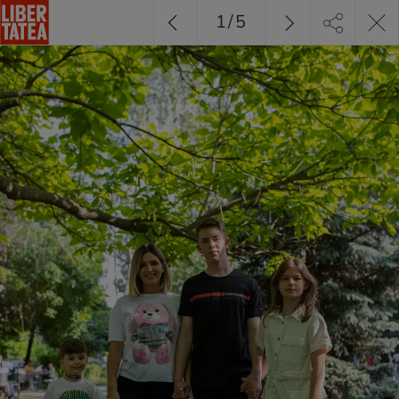
1
/
5