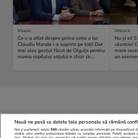
Viva.ro
Unica.ro
Ce s-a aflat despre prima soție a lui
Nu și ei! 
Claudiu Manda i-a suprins pe toți! Dar
căsnicie! C
mai ales gestul făcut de Olguța pentru
mare secre
mama copilului soțului e chiar cir...
un asemene
Nouă ne pasă ca datele tale personale să rămână confi
Noi și partenerii noștri
596
stocăm și/sau accesăm informații pe dispozitivul dvs
cookie unici pentru prelucrarea datelor cu caracter personal. Puteți accepta 
dvs. făcând clic mai jos, respectiv vă puteți opune utilizării unui interes l