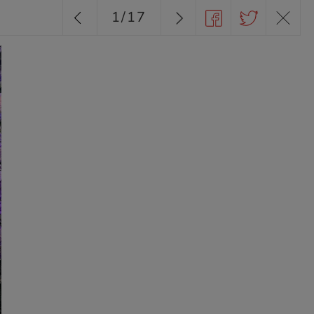
1
/
17