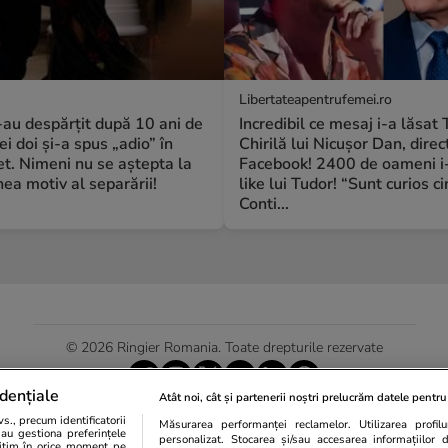
Libertateapentrufemei.ro
S-au despărțit după 10 ani de
Incredibil ce mesaj i-a lăsat
ei doi și-a spus „adio” în
Chirilă lui Nicușor Dan, direc
t. Nimeni nu se aștepta la
Facebook! 2400 de oameni i
a motiv al separării!
like lui Tudor! “Sunt curios c
Conti...
© 2026 Ringier Romania. Toate drepturile rezervate
dențiale
Atât noi, cât și partenerii noștri prelucrăm datele pentru 
., precum identificatorii
Măsurarea performanței reclamelor. Utilizarea profilur
Actualizare preferințe cookies
sau gestiona preferințele
personalizat. Stocarea și/sau accesarea informațiilor 
egitim în orice moment pe