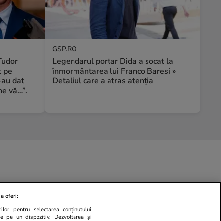
GSP.RO
 Tudor
Legendarul portar Dida a șocat la
t pe
înmormântarea lui Franco Baresi »
-au dat
Detaliul care a atras atenția
ine vă…”.
a oferi:
ilor pentru selectarea conținutului
de pe un dispozitiv. Dezvoltarea și