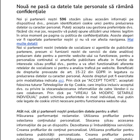
Nouă ne pasă ca datele tale personale să rămână
confidențiale
Noi și partenerii noștri
596
stocăm și/sau accesăm informații pe
dispozitivul dvs., precum identificatorii cookie unici pentru prelucrarea
datelor cu caracter personal. Puteți accepta sau gestiona preferințele dvs.
făcând clic mai jos, respectiv vă puteți opune utilizării unui interes legitim
în orice moment pe pagina cu politica de confidențialitate. Aceste alegeri
vor fi raportate partenerilor noștri și nu vă vor afecta navigarea.
Mai
multe detalii
Noi si partenerii nostri (retelele de socializare si agentiile de publicitate
partenere, precum si furnizorii nostri de servicii de date analitice)
prelucram date pentru a permite website-ului sa functioneze, pentru a
personaliza continutul si anunturile publicitare afisate in functie de
interesele si/sau profilul dvs., pentru a va oferi functionalitati aferente
retelelor de socializare si pentru a analiza traficul pe website. Beneficiati
de drepturile prevazute de art. 15-22 din GDPR in legatura cu
prelucrarea datelor cu caracter personal. Aceste drepturi pot fi exercitate
Viva.ro
Unica.ro
prin modalitatea indicata
aici
. Prin click pe “ACCEPT TOATE”, acceptati
folosirea tuturor Tehnologiilor de tip Cookie, care implica inclusiv acceptul
"Nici acum nu îi știu bine. Nu îi știu familia".
Nu și ei! S-au de
dvs. cu privire la stocarea/accesarea informatiilor de catre Vendor-ii cu
A tăcut luni întregi, dar acum Gina Matache a
căsnicie! Cei doi
care colaboram. Prin click pe “VREAU SA MODIFIC SETARILE
spus adevărul despre relația cu ginerele ei,
secret. Nimeni n
INDIVIDUAL” puteti schimba preferintele in mod individual, mai putin
cele legate de cookie strict necesare pentru functionarea website-ului.
Radu Siffr...
motiv al separării
Atât noi, cât și partenerii noștri prelucrăm datele pentru a oferi:
Măsurarea performanței reclamelor. Utilizarea profilurilor pentru
selectarea conținutului personalizat. Stocarea și/sau accesarea
© 2026 Ringier Romania. Toate drepturile rezervate
informațiilor de pe un dispozitiv. Dezvoltarea și îmbunătățirea serviciilor.
Crearea profilurilor de conținut personalizat. Utilizarea profilurilor pentru
selectarea publicității personalizate. Crearea profilurilor pentru
publicitate personalizată. Măsurarea performanței conținutului.