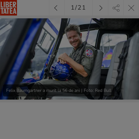
1
/
21
Felix Baumgartner a murit la 56 de ani | Foto: Red Bull