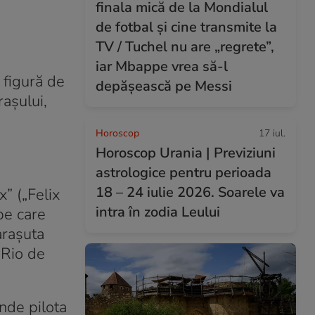
finala mică de la Mondialul
de fotbal și cine transmite la
TV / Tuchel nu are „regrete”,
iar Mbappe vrea să-l
 figură de
depășească pe Messi
rașului,
Horoscop
17 iul.
Horoscop Urania | Previziuni
astrologice pentru perioada
18 – 24 iulie 2026. Soarele va
” („Felix
intra în zodia Leului
pe care
arașuta
 Rio de
unde pilota