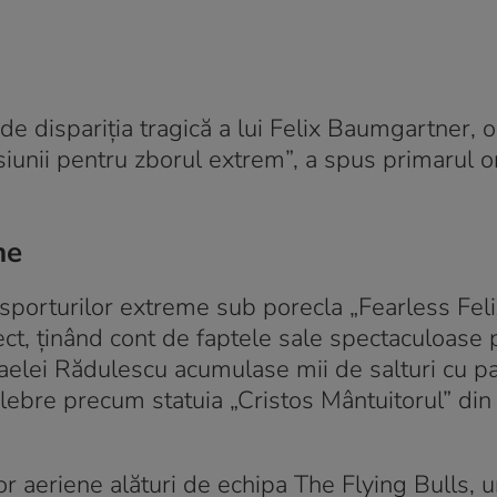
e dispariția tragică a lui Felix Baumgartner, o
siunii pentru zborul extrem”, a spus primarul o
ne
porturilor extreme sub porecla „Fearless Felix
rfect, ținând cont de faptele sale spectaculoase 
ihaelei Rădulescu acumulase mii de salturi cu p
lebre precum statuia „Cristos Mântuitorul” din
ilor aeriene alături de echipa The Flying Bulls, 