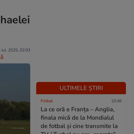
ihaelei
 iul. 2025, 02:03
ză
ULTIMELE ȘTIRI
Fotbal
18:48
La ce oră e Franța – Anglia,
finala mică de la Mondialul
de fotbal și cine transmite la