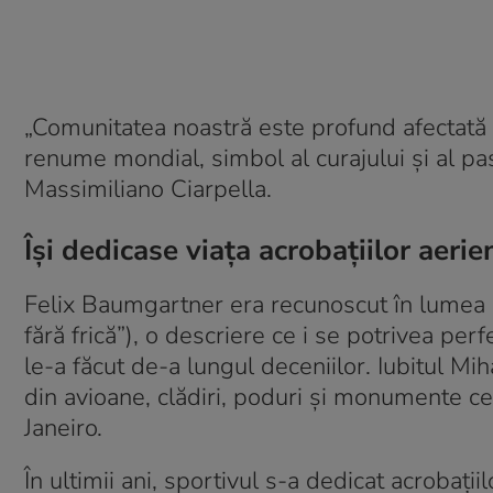
„Comunitatea noastră este profund afectată d
renume mondial, simbol al curajului și al pa
Massimiliano Ciarpella.
Își dedicase viața acrobațiilor aerie
Felix Baumgartner era recunoscut în lumea s
fără frică”), o descriere ce i se potrivea pe
le-a făcut de-a lungul deceniilor. Iubitul M
din avioane, clădiri, poduri și monumente ce
Janeiro.
În ultimii ani, sportivul s-a dedicat acrobați