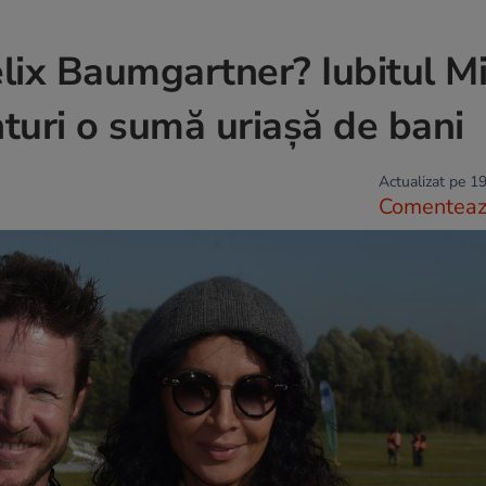
elix Baumgartner? Iubitul M
nturi o sumă uriașă de bani
Actualizat pe 19
Comentea