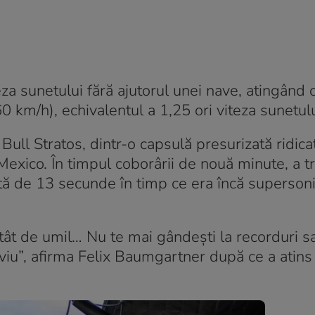
za sunetului fără ajutorul unei nave, atingând 
km/h), echivalentul a 1,25 ori viteza sunetulu
d Bull Stratos, dintr-o capsulă presurizată ridic
exico. În timpul coborârii de nouă minute, a t
ată de 13 secunde în timp ce era încă supersoni
atât de umil… Nu te mai gândești la recorduri s
rci viu”, afirma Felix Baumgartner după ce a atins