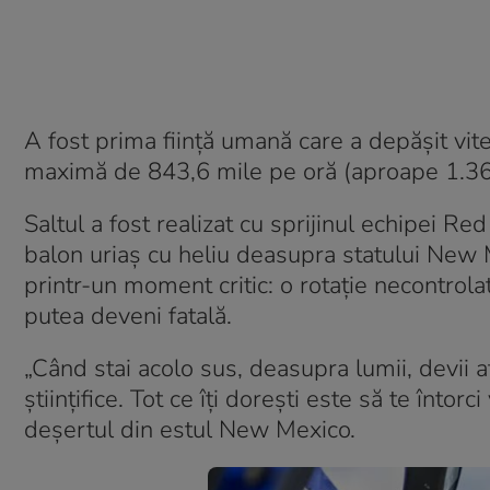
A fost prima ființă umană care a depășit vite
maximă de 843,6 mile pe oră (aproape 1.360 
Saltul a fost realizat cu sprijinul echipei Re
balon uriaș cu heliu deasupra statului New M
printr-un moment critic: o rotație necontrol
putea deveni fatală.
„Când stai acolo sus, deasupra lumii, devii 
științifice. Tot ce îți dorești este să te înto
deșertul din estul New Mexico.