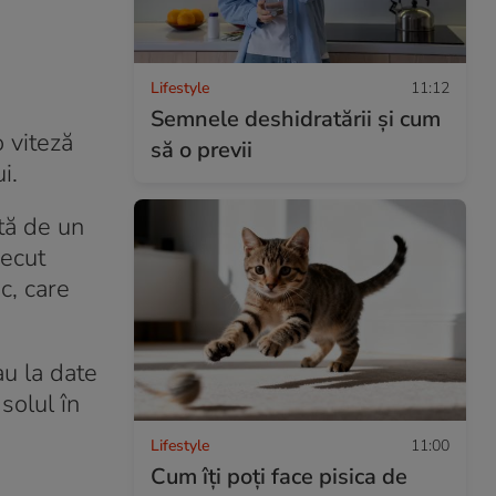
Lifestyle
11:12
Semnele deshidratării și cum
o viteză
să o previi
i.
ată de un
recut
c, care
au la date
 solul în
Lifestyle
11:00
Cum îți poți face pisica de