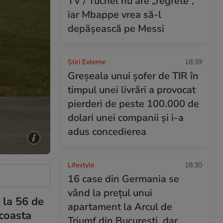
TV / Tuchel nu are „regrete”,
iar Mbappe vrea să-l
depășească pe Messi
Știri Externe
18:39
Greșeala unui șofer de TIR în
timpul unei livrări a provocat
pierderi de peste 100.000 de
dolari unei companii și i-a
adus concedierea
Lifestyle
18:30
16 case din Germania se
vând la prețul unui
 la 56 de
apartament la Arcul de
 coasta
Triumf din București, dar