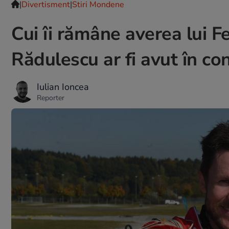
|
Divertisment
|
Stiri Mondene
Cui îi rămâne averea lui F
Rădulescu ar fi avut în co
Iulian Ioncea
Reporter