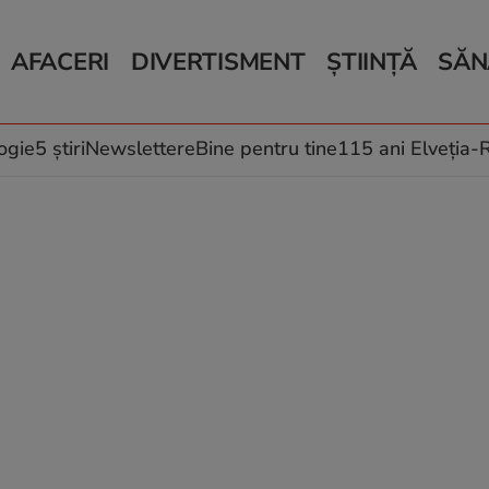
AFACERI
DIVERTISMENT
ȘTIINȚĂ
SĂN
Bani și Afaceri
Monden
Știri Știință
Știri 
Auto
Horoscop
Schimbări climati
Relații
Locuri de muncă
Muzică și Filme
Rețete
ogie
5 știri
Newslettere
Bine pentru tine
115 ani Elveția
Imobiliare.ro
Vacanțe și Cultură
Fructe
eJobs.ro
Îngriji