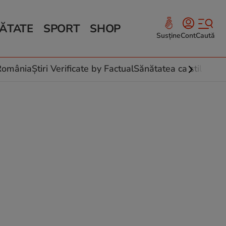
ĂTATE
SPORT
SHOP
Susține
Cont
Caută
Sănătate și Fitness
ce
 culinare
-România
Știri Verificate by Factual
Sănătatea ca stil de vi
 și legume
rea plantelor