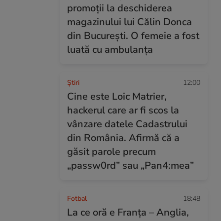
promoții la deschiderea
magazinului lui Călin Donca
din București. O femeie a fost
luată cu ambulanța
Ştiri
12:00
Cine este Loic Matrier,
hackerul care ar fi scos la
vânzare datele Cadastrului
din România. Afirmă că a
găsit parole precum
„passw0rd” sau „Pan4:mea”
Fotbal
18:48
La ce oră e Franța – Anglia,